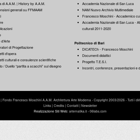
a di A.A.M. | History by A.A.M.
Accademia Nazionale di San Luca
nsioni generali su FFMAAM
NAM Nuovo Archivio Multimediale
i
Francesco Moschini - Accademico cul
re
Accademia Nazionale di San Luca - Att
licazioni
culturali 2011-2020
o
 d'Arte
Politecnico di Bari
ratori di Progettazione
DICATECh - Francesco Moschini
tti d'opera
Documenti didattici
tti culturali e consulenze scientifiche
Progetto T.E.S.I.
o / Duello “partita a scacchi” sul disegno
Incontri, conferenze, presentazioni e di
Fondo Francesco Moschini A.A.M. Architettura Arte Moderna - Copyright 2003/2026 - Tutti i diritti
Links
|
Credits
|
Contatti
|
Newsletter
Realizzazione Siti Web:
artematika.it
-
06labs.com