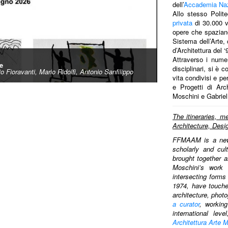
dell’
Accademia Naz
Allo stesso Polit
privata
di 30.000 vo
opere che spaziano 
Sistema dell’Arte, 
d’Architettura del ‘
Attraverso i numer
le
disciplinari, si è 
o Fioravanti, Mario Ridolfi, Antonio Sanfilippo
vita condivisi e p
e Progetti di Arc
Moschini e Gabriel
The itineraries, m
Architecture, Des
FFMAAM is a new
scholarly and cul
brought together 
Moschini’s work 
intersecting forms
1974, have touche
architecture, phot
a curator
, working
international le
Architettura Arte 