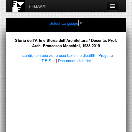
FFMAAM
Fondo Francesco Moschini
Select Language
▼
A.A.M. Architettura Arte Moderna
Percorsi, nodi, sconfinamenti e contaminazioni tra Arte,
Architettura, Design, Fotografia..
Storia dell'Arte e Storia dell'Architettura / Docente: Prof.
Arch. Francesco Moschini, 1988-2019
Incontri, conferenze, presentazioni e dibattiti
|
Progetto
T.E.S.I.
|
Documenti didattici
FFMAAM
FRANCESCO MOSCHINI
PUBBLICAZIONI
CONFERENZE
VIDEO
COLLEZIONE