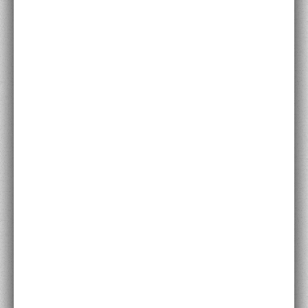
ACCADEMIA NAZIONALE DI SAN LUCA
I.E.D. / ROMA
POLITECNICO DI BARI
BIBLIOTECA FRANCESCO MOSCHINI
A.A.M. ARCHITETTURA ARTE MODERNA
RECENSIONI GENERALI
MOSTRE
ARTISTI
DUETTI / DUELLI
LABORATORI DI PROGETTAZIONE
PROGETTI D'OPERA