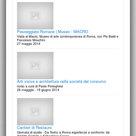
La complessa semplicità di Giorgio Morandi
Per non dimenticare: Sacrari del Novecento in Europa
incontro a cura di Marilena Pasquali
convegno internazionale
5 giugno 2015
31 marzo - 1 aprile 2014
Passeggiate Romane | Museo - MACRO
Visita al Macro, Museo di arte contemporanea di Roma, con Pio Baldi e
Francesco Moschini.
27 maggio 2014
Charles Percier e Pierre Fontaine
Italo Moscati
Dal soggiorno romano alla trasformazione di Parigi
1200 km di bellezza. Immagini del Luce
1 giugno 2015
14 marzo 2016
Arti visive e architettura nella società del consumo
corso a cura di Paolo Portoghesi
26 magggio - 19 giugno 2014
Conversazione con Mario Raciti
29 maggio 2015
Cantieri di Restauro
Giornata di studio - Da Torino a Roma esperienze a confronto: da
Aristide Sartorio a Sebastiano Conca