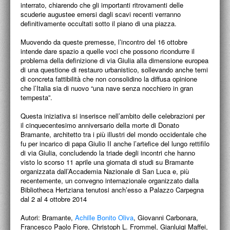
interrato, chiarendo che gli importanti ritrovamenti delle
scuderie augustee emersi dagli scavi recenti verranno
definitivamente occultati sotto il piano di una piazza.
Muovendo da queste premesse, l’incontro del 16 ottobre
intende dare spazio a quelle voci che possono ricondurre il
problema della definizione di via Giulia alla dimensione europea
di una questione di restauro urbanistico, sollevando anche temi
di concreta fattibilità che non consolidino la diffusa opinione
che l’Italia sia di nuovo “una nave senza nocchiero in gran
tempesta”.
Questa iniziativa si inserisce nell’ambito delle celebrazioni per
il cinquecentesimo anniversario della morte di Donato
Bramante, architetto tra i più illustri del mondo occidentale che
fu per incarico di papa Giulio II anche l’artefice del lungo rettifilo
di via Giulia, concludendo la triade degli incontri che hanno
visto lo scorso 11 aprile una giornata di studi su Bramante
organizzata dall’Accademia Nazionale di San Luca e, più
recentemente, un convegno internazionale organizzato dalla
Bibliotheca Hertziana tenutosi anch’esso a Palazzo Carpegna
dal 2 al 4 ottobre 2014
Autori:
Bramante,
Achille Bonito Oliva
, Giovanni Carbonara,
Francesco Paolo Fiore, Christoph L. Frommel, Gianluigi Maffei,