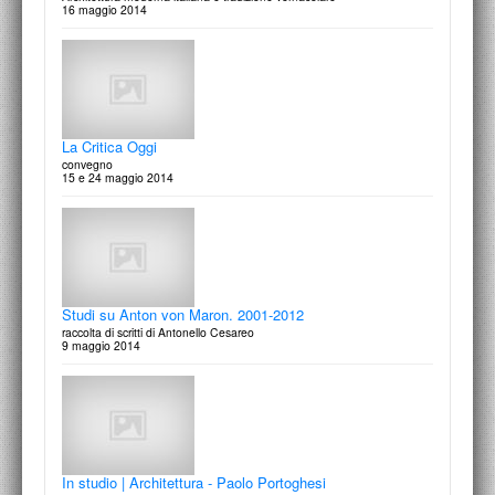
16 maggio 2014
La festa delle arti
Scritti in onore di Marcello Fagiolo per cinquant'anni di studi
19 marzo 2015
La Critica Oggi
convegno
15 e 24 maggio 2014
Achille Perilli
Un gioco complesso la pittura di Achille Perilli
12 marzo 2015
Studi su Anton von Maron. 2001-2012
raccolta di scritti di Antonello Cesareo
9 maggio 2014
Magistra Latinitas e Iussu Desiderii
presentazione dei volumi
11 marzo 2015
In studio | Architettura - Paolo Portoghesi