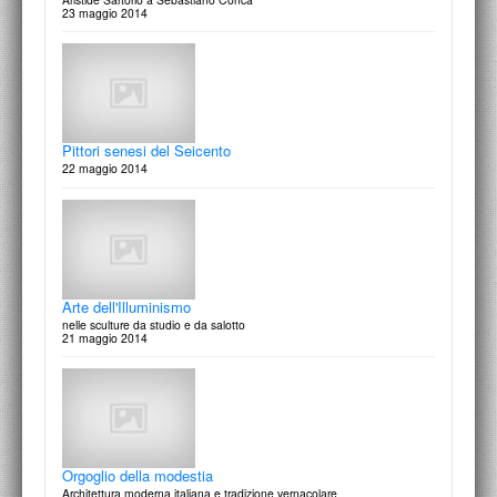
23 maggio 2014
Conversazione con Eugenio Carmi
28 aprile 2015
Pittori senesi del Seicento
22 maggio 2014
il Mausoleo di Augusto a Roma
lezione di Francesco Cellini
10 aprrile 2015
Arte dell'Illuminismo
nelle sculture da studio e da salotto
21 maggio 2014
Omaggio a Mario Mafai
50 anni dopo
31 marzo 2015
Orgoglio della modestia
Architettura moderna italiana e tradizione vernacolare