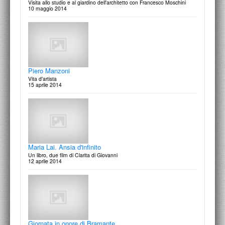
Visita allo studio e al giardino dell'architetto con Francesco Moschini
10 maggio 2014
Giuseppe Samonà e la ricerca di architettura
La Sicilia I Sogni Le Città
3 marzo 2015
Piero Manzoni
Vita d'artista
15 aprile 2014
In studio | Pittura - Gianni Dessi
Visita con Francesco Moschini alla mostra antologica Gianni Dessi:
Dentro e Fuori presso la Fondazione Cerere e allo stu…
2 marzo 2015
Maria Lai. Ansia d'infinito
Un libro, due film di Clarita di Giovanni
12 aprile 2014
Omaggio a Giuseppe Panza di Biumo
La passione della collezione
11 dicembre 2014
Giornata in onore di Bramante