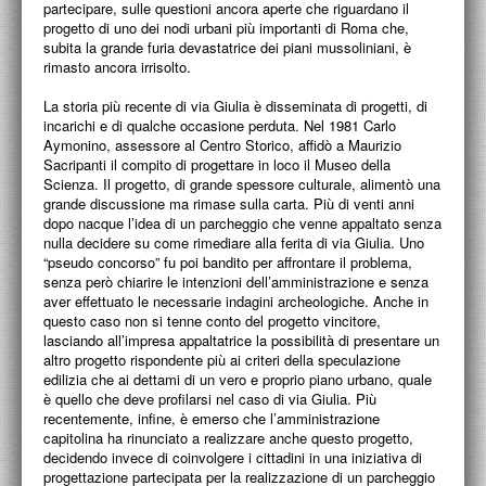
partecipare, sulle questioni ancora aperte che riguardano il
progetto di uno dei nodi urbani più importanti di Roma che,
subita la grande furia devastatrice dei piani mussoliniani, è
rimasto ancora irrisolto.
La storia più recente di via Giulia è disseminata di progetti, di
incarichi e di qualche occasione perduta. Nel 1981 Carlo
Aymonino, assessore al Centro Storico, affidò a Maurizio
Sacripanti il compito di progettare in loco il Museo della
Scienza. Il progetto, di grande spessore culturale, alimentò una
grande discussione ma rimase sulla carta. Più di venti anni
dopo nacque l’idea di un parcheggio che venne appaltato senza
nulla decidere su come rimediare alla ferita di via Giulia. Uno
“pseudo concorso” fu poi bandito per affrontare il problema,
senza però chiarire le intenzioni dell’amministrazione e senza
aver effettuato le necessarie indagini archeologiche. Anche in
questo caso non si tenne conto del progetto vincitore,
lasciando all’impresa appaltatrice la possibilità di presentare un
altro progetto rispondente più ai criteri della speculazione
edilizia che ai dettami di un vero e proprio piano urbano, quale
è quello che deve profilarsi nel caso di via Giulia. Più
recentemente, infine, è emerso che l’amministrazione
capitolina ha rinunciato a realizzare anche questo progetto,
decidendo invece di coinvolgere i cittadini in una iniziativa di
progettazione partecipata per la realizzazione di un parcheggio