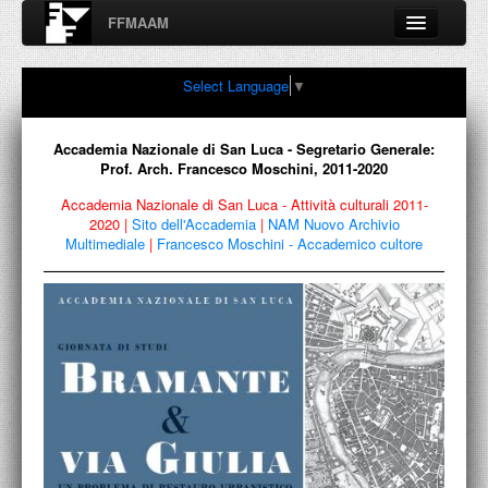
FFMAAM
Fondo Francesco Moschini
Select Language
▼
A.A.M. Architettura Arte Moderna
Percorsi, nodi, sconfinamenti e contaminazioni tra Arte,
Architettura, Design, Fotografia..
Accademia Nazionale di San Luca - Segretario Generale:
Prof. Arch. Francesco Moschini, 2011-2020
Accademia Nazionale di San Luca - Attività culturali 2011-
2020
|
Sito dell'Accademia
|
NAM Nuovo Archivio
FFMAAM
Multimediale
|
Francesco Moschini - Accademico cultore
FRANCESCO MOSCHINI
PUBBLICAZIONI
CONFERENZE
VIDEO
COLLEZIONE