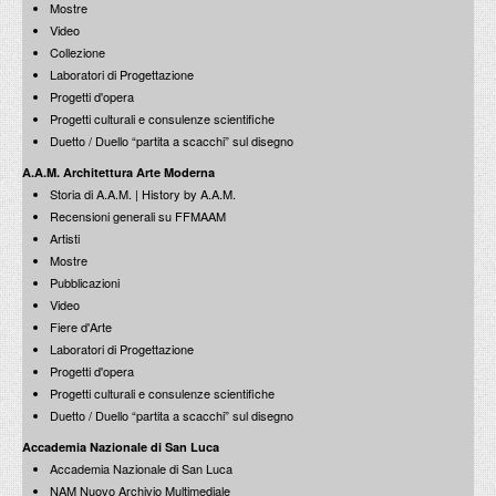
20 dicembre 2012
Mostre
La città di Roma nel disegno di riordinamento politico e
Video
amministrativo di Giustiniano
Collezione
15 dicembre 2011
Laboratori di Progettazione
Progetti d'opera
Antonello da Messina
Progetti culturali e consulenze scientifiche
Le mostre raccontate
12 Dicembre 2013
Roma 1771-1819. I Giornali di Vincenzo Pacetti
Duetto / Duello “partita a scacchi” sul disegno
10 dicembre 2012
A.A.M. Architettura Arte Moderna
Storia di A.A.M. | History by A.A.M.
Francesco Moschini: Conversazione con Mario Botta
Lectio Magistralis: architettura e città
Recensioni generali su FFMAAM
12 dicembre 2011
Artisti
Mostre
AMICI dell'Accademia Nazionale di San Luca
Pubblicazioni
presentazione dell'Associazione
Premio Toti Scialoja per la poesia
11 dicembre 2013
Video
18 dicembre 2012
Fiere d'Arte
Laboratori di Progettazione
150 anni di disastri in Italia: 1861-2011
Progetti d'opera
12 dicembre 2011
Progetti culturali e consulenze scientifiche
Duetto / Duello “partita a scacchi” sul disegno
Roma 1771-1819. I Giornali di Vincenzo Pacetti
Accademia Nazionale di San Luca
Riviste futuriste. Collezione Echaurren Salaris
Convegno Internazionale
Accademia Nazionale di San Luca
28-30 novembre 2013
14 dicembre 2012
NAM Nuovo Archivio Multimediale