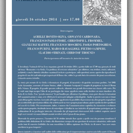
ACCADEMIA NAZIONALE DI SAN LUCA
I.E.D. / ROMA
POLITECNICO DI BARI
BIBLIOTECA FRANCESCO MOSCHINI
A.A.M. ARCHITETTURA ARTE MODERNA
RECENSIONI GENERALI
MOSTRE
ARTISTI
DUETTI / DUELLI
LABORATORI DI PROGETTAZIONE
PROGETTI D'OPERA