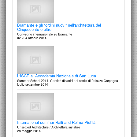
Vasco Bendini
In studio | Pittura - Giulia Napoleone
opere 2000-2013
Visita allo studio di Giulia Napoleone, con Francesco Moschini
30 maggio - 01 ottobre 2016
24 ottobre 2015
Bramante e gli “ordini nuovi” nell'architettura del
Cinquecento e oltre
Convegno internazionale su Bramante
02 - 04 ottobre 2014
Franco Marescotti (1908-1991)
In memoria di Pietro da Cortona
La casa per tutti
La sontuosità musicale barocca (concerto)
23 maggio 2016
1 luglio 2015
L'ISCR all'Accademia Nazionale di San Luca
Summer School 2014. Cantieri didattici nel cortile di Palazzo Carpegna
luglio-settembre 2014
Il Modello Architettonico. Funzione ed evoluzione di uno
L'officina dello sguardo
strumento di concezione e di realizzazione
Scritti in onore di Maria Andaloro
Seminario Internazionale
10 giugno 2015
12 aprile 2016
International seminar Raili and Reima Pietilä
Unsettled Architecture / Architettura instabile
28 maggio 2014