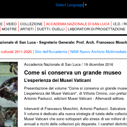
Select Language
▼
E
VIDEO
COLLEZIONE
ACCADEMIA NAZIONALE DI SAN LUCA
I.E.D. /
MOSTRE
ARTISTI
DUETTI / DUELLI
LABORATORI DI PROGETTAZIONE
ionale di San Luca - Segretario Generale: Prof. Arch. Francesco Mosch
 culturali 2011-2020
|
Sito dell'Accademia
|
NAM Nuovo Archivio Multimediale
Accademia Nazionale di San Luca
/
19 dicembre 2016
Come si conserva un grande museo
L’esperienza dei Musei Vaticani
Presentazione del volume "Come si conserva un grande muse
L’esperienza dei Musei Vaticani", di Vittoria Cimino, con prefaz
Antonio Paolucci, edizioni Musei Vaticani - Allemandi editore.
Interventi di Francesco Moschini, Antonio Paolucci, Salvatore 
Il volume è dedicato alla nuova strategia di tutela delle collezio
Musei Vaticani che sono sottoposti allo stress di sei milioni di v
annuali e ricchi delle collezioni più disparate. I caratteri distinti