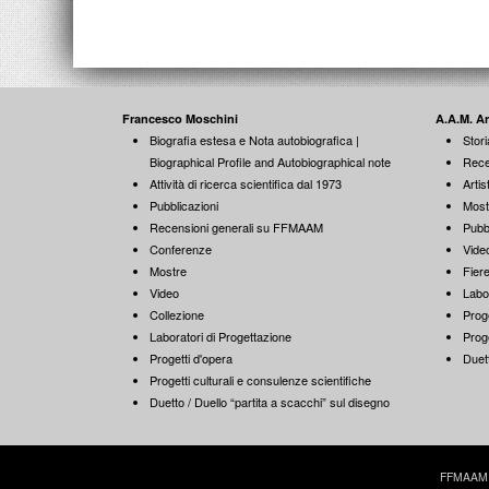
Francesco Moschini
A.A.M. A
Biografia estesa e Nota autobiografica |
Stori
Biographical Profile and Autobiographical note
Rece
Attività di ricerca scientifica dal 1973
Artist
Pubblicazioni
Most
Recensioni generali su FFMAAM
Pubb
Conferenze
Vide
Mostre
Fiere
Video
Labo
Collezione
Proge
Laboratori di Progettazione
Proge
Progetti d'opera
Duett
Progetti culturali e consulenze scientifiche
Duetto / Duello “partita a scacchi” sul disegno
FFMAAM | 