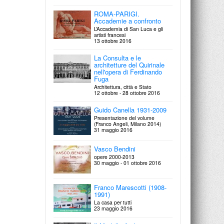
ROMA-PARIGI.
Gianluigi Colalucci
Accademie a confronto
Io e Michelangelo
17 marzo 2017
L’Accademia di San Luca e gli
artisti francesi
13 ottobre 2016
e-kphrasis
La Consulta e le
Strumenti digitali per la
architetture del Quirinale
conoscenza e la divulgazione del
nell'opera di Ferdinando
patrimonio architettonico, urbano,
Fuga
ambientale
24 febbraio 2017
Architettura, città e Stato
12 ottobre - 28 ottobre 2016
Guido Canella 1931-2009
Presentazione del volume
(Franco Angeli, Milano 2014)
31 maggio 2016
Vasco Bendini
opere 2000-2013
30 maggio - 01 ottobre 2016
Franco Marescotti (1908-
1991)
La casa per tutti
23 maggio 2016