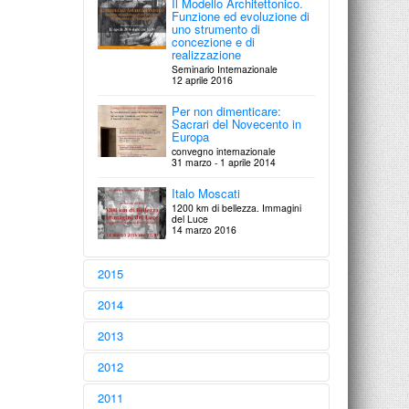
Il Modello Architettonico.
Funzione ed evoluzione di
uno strumento di
concezione e di
realizzazione
Seminario Internazionale
12 aprile 2016
Per non dimenticare:
Sacrari del Novecento in
Europa
convegno internazionale
31 marzo - 1 aprile 2014
Italo Moscati
1200 km di bellezza. Immagini
del Luce
14 marzo 2016
2015
Federico Gorio (1915 -
2014
2007)
Giornata di studi
Auguri Toti!
2013
17 dicembre 2015
Gli amici per il centenario di Toti
Scialoja
Aperti per Restauri
2012
16 dicembre 2014
Roma e Napoli al tempo di
dicembre 2013
Salvator Rosa (1615-1673)
Guido Strazza
2011
15 - 16 dicembre 2015
Giovanni Chiaramonte