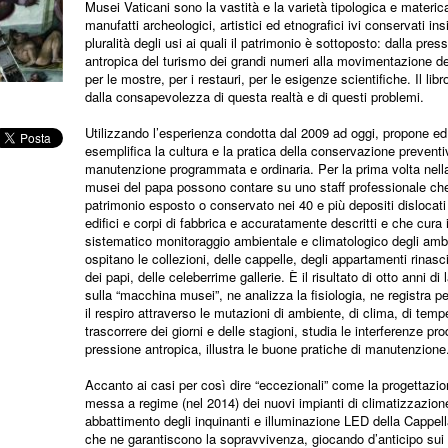
Musei Vaticani sono la vastità e la varietà tipologica e materic
manufatti archeologici, artistici ed etnografici ivi conservati in
pluralità degli usi ai quali il patrimonio è sottoposto: dalla pres
antropica del turismo dei grandi numeri alla movimentazione de
per le mostre, per i restauri, per le esigenze scientifiche. Il lib
dalla consapevolezza di questa realtà e di questi problemi.
Utilizzando l’esperienza condotta dal 2009 ad oggi, propone ed
esemplifica la cultura e la pratica della conservazione preventi
manutenzione programmata e ordinaria. Per la prima volta nella 
musei del papa possono contare su uno staff professionale che 
patrimonio esposto o conservato nei 40 e più depositi dislocati 
edifici e corpi di fabbrica e accuratamente descritti e che cura i
sistematico monitoraggio ambientale e climatologico degli amb
ospitano le collezioni, delle cappelle, degli appartamenti rinasc
dei papi, delle celeberrime gallerie. È il risultato di otto anni di 
sulla “macchina musei”, ne analizza la fisiologia, ne registra pe
il respiro attraverso le mutazioni di ambiente, di clima, di temp
trascorrere dei giorni e delle stagioni, studia le interferenze pro
pressione antropica, illustra le buone pratiche di manutenzione
Accanto ai casi per così dire “eccezionali” come la progettazio
messa a regime (nel 2014) dei nuovi impianti di climatizzazion
abbattimento degli inquinanti e illuminazione LED della Cappell
che ne garantiscono la sopravvivenza, giocando d’anticipo sui f