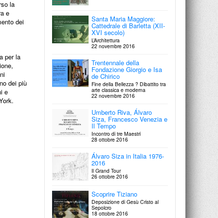
rso la
mondane di Alvar
González-Palac…
ra e
Santa Maria Maggiore:
Presentazione dei volumi
mento dei
Cattedrale di Barletta (XII-
24 maggio 2017
XVI secolo)
L’Architettura
Luigi Ontani
22 novembre 2016
SanLuCa҆stoMalinIc҆onicoAttoniTὀnicoEstaEstE’tico
a per la
17 maggio 2017
Trentennale della
ione,
Fondazione Giorgio e Isa
ni
de Chirico
Giacomo Gorzanis
no dei più
Fine della Bellezza ? Dibattito tra
Solo lute music
arte classica e moderna
i e
31 marzo 2017
22 novembre 2016
 York.
Umberto Riva, Álvaro
Giorgio Morandi
Siza, Francesco Venezia e
Il Tempo
Catalogo generale. Opere
catalogate tra il 1985 e il 2016
Incontro di tre Maestri
27 marzo 2017
28 ottobre 2016
Architectura picta nell’arte
Álvaro Siza in Italia 1976-
italiana da Giotto a
2016
Veronese
Il Grand Tour
26 ottobre 2016
21 marzo 2017
Scoprire Tiziano
Per Alberto Boatto
Deposizione di Gesù Cristo al
gli amici
Sepolcro
18 marzo 2017
18 ottobre 2016