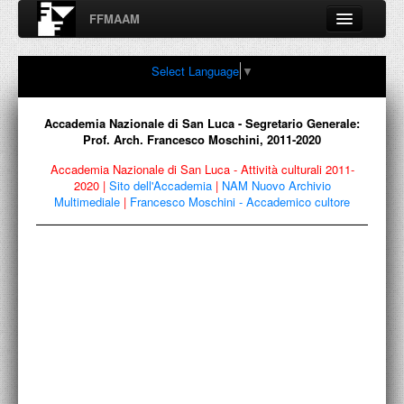
FFMAAM
Fondo Francesco Moschini
Select Language
▼
A.A.M. Architettura Arte Moderna
Percorsi, nodi, sconfinamenti e contaminazioni tra Arte,
Architettura, Design, Fotografia..
Accademia Nazionale di San Luca - Segretario Generale:
Prof. Arch. Francesco Moschini, 2011-2020
Accademia Nazionale di San Luca - Attività culturali 2011-
2020
|
Sito dell'Accademia
|
NAM Nuovo Archivio
FFMAAM
Multimediale
|
Francesco Moschini - Accademico cultore
FRANCESCO MOSCHINI
PUBBLICAZIONI
CONFERENZE
VIDEO
COLLEZIONE