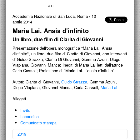
PROGETTI CULTURALI
4/11
PROGETTO T.E.S.I.
Accademia Nazionale di San Luca, Roma
/
12
aprile 2014
Maria Lai. Ansia d'infinito
Un libro, due film di Clarita di Giovanni
Presentazione dell'opera monografica "Maria Lai. Ansia
d'infinito", un libro, due film di Clarita di Giovanni, con interventi
di Guido Strazza, Clarita Di Giovanni, Gemma Azuni, Diego
Viapiana, Giovanni Manca; Inediti di Maria Lai letti dall'attrice
Carla Cassoli; Proiezione di "Maria Lai. L'ansia d'infinito"
Autori:
Clarita di Giovanni,
Guido Strazza
, Gemma Azuni,
Diego Viapiana, Giovanni Manca, Carla Cassoli,
Maria Lai
Allegati
Invito
Locandina
Comunicato stampa
2019