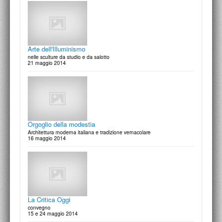
lezione di Francesco Cellini
10 aprrile 2015
Arte dell'Illuminismo
nelle sculture da studio e da salotto
21 maggio 2014
Omaggio a Mario Mafai
50 anni dopo
31 marzo 2015
Orgoglio della modestia
Architettura moderna italiana e tradizione vernacolare
16 maggio 2014
La festa delle arti
Scritti in onore di Marcello Fagiolo per cinquant'anni di studi
19 marzo 2015
La Critica Oggi
convegno
15 e 24 maggio 2014
Achille Perilli