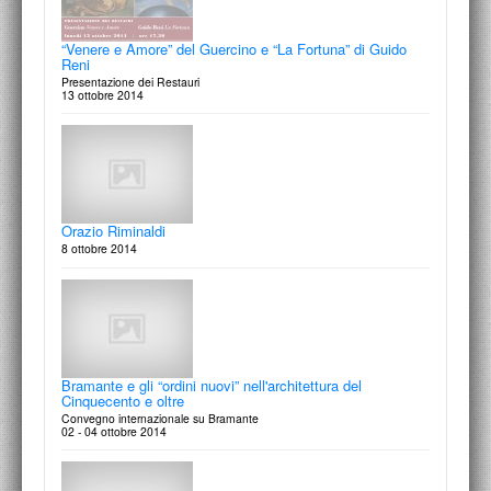
Architettura, città e Stato
Focalizzando l'ovale. Spazio tra geometria, struttura e percezione visiva
12 ottobre - 28 ottobre 2016
28 ottobre 2015
“Venere e Amore” del Guercino e “La Fortuna” di Guido
Reni
Presentazione dei Restauri
13 ottobre 2014
Guido Canella 1931-2009
Biblioteca Pia Vivarelli
Presentazione del volume (Franco Angeli, Milano 2014)
presentazione al pubblico e l'inaugurazione ufficiale della donazione
31 maggio 2016
27 ottobre 2015
Orazio Riminaldi
8 ottobre 2014
Vasco Bendini
In studio | Pittura - Giulia Napoleone
opere 2000-2013
Visita allo studio di Giulia Napoleone, con Francesco Moschini
30 maggio - 01 ottobre 2016
24 ottobre 2015
Bramante e gli “ordini nuovi” nell'architettura del
Cinquecento e oltre
Convegno internazionale su Bramante
02 - 04 ottobre 2014
Franco Marescotti (1908-1991)
In memoria di Pietro da Cortona