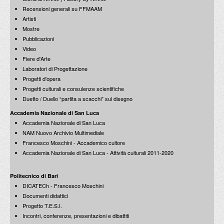
Lectio Magistralis: architettura e città
Recensioni generali su FFMAAM
12 dicembre 2011
Artisti
Mostre
AMICI dell'Accademia Nazionale di San Luca
Pubblicazioni
presentazione dell'Associazione
Premio Toti Scialoja per la poesia
11 dicembre 2013
Video
18 dicembre 2012
Fiere d'Arte
Laboratori di Progettazione
150 anni di disastri in Italia: 1861-2011
Progetti d'opera
12 dicembre 2011
Progetti culturali e consulenze scientifiche
Duetto / Duello “partita a scacchi” sul disegno
Roma 1771-1819. I Giornali di Vincenzo Pacetti
Accademia Nazionale di San Luca
Riviste futuriste. Collezione Echaurren Salaris
Convegno Internazionale
Accademia Nazionale di San Luca
28-30 novembre 2013
14 dicembre 2012
NAM Nuovo Archivio Multimediale
Francesco Moschini - Accademico cultore
Giornata di studio su Giorgio Vasari
Accademia Nazionale di San Luca - Attività culturali 2011-2020
5 dicembre 2011
Politecnico di Bari
Architettura e storia
DICATECh - Francesco Moschini
Studi su Jacopo Barozzi da Vignola
Paradigmi della discontinuità
17 dicembre 2012
Documenti didattici
27 novembre 2013
Progetto T.E.S.I.
Incontri, conferenze, presentazioni e dibattiti
Inchiesta su Raffaello: San Luca che dipinge la Vergine