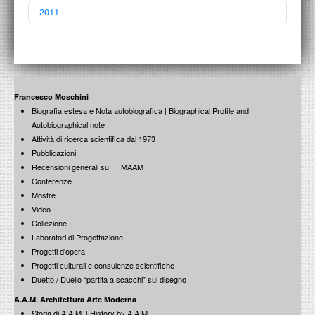
2011
Aperti per Restauri
dicembre 2013
Guido Strazza
Ritratti accademici
21 dicembre 2012
L’abside di San Giovanni in Laterano: una vicenda
Francesco Moschini
controversa
Biografia estesa e Nota autobiografica | Biographical Profile and
16 dicembre 2011
Autobiographical note
Attività di ricerca scientifica dal 1973
Mattia Preti
Pubblicazioni
San Luca dipinge la Madonna con il Bambino
Recensioni generali su FFMAAM
14 Dicembre 2013
Viterbo nel Rinascimento
Conferenze
20 dicembre 2012
Mostre
La città di Roma nel disegno di riordinamento politico e
Video
amministrativo di Giustiniano
Collezione
15 dicembre 2011
Laboratori di Progettazione
Progetti d'opera
Antonello da Messina
Progetti culturali e consulenze scientifiche
Le mostre raccontate
12 Dicembre 2013
Roma 1771-1819. I Giornali di Vincenzo Pacetti
Duetto / Duello “partita a scacchi” sul disegno
10 dicembre 2012
A.A.M. Architettura Arte Moderna
Storia di A.A.M. | History by A.A.M.
Francesco Moschini: Conversazione con Mario Botta