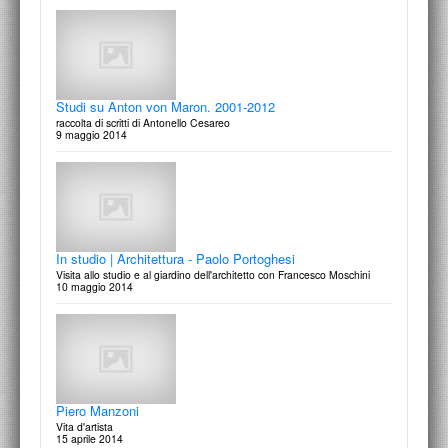
Un gioco complesso la pittura di Achille Perilli
12 marzo 2015
Studi su Anton von Maron. 2001-2012
raccolta di scritti di Antonello Cesareo
9 maggio 2014
Magistra Latinitas e Iussu Desiderii
presentazione dei volumi
11 marzo 2015
In studio | Architettura - Paolo Portoghesi
Visita allo studio e al giardino dell'architetto con Francesco Moschini
10 maggio 2014
Giuseppe Samonà e la ricerca di architettura
La Sicilia I Sogni Le Città
3 marzo 2015
Piero Manzoni
Vita d'artista
15 aprile 2014