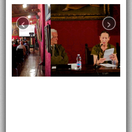
ACCADEMIA NAZIONALE DI SAN LUCA
‹
›
I.E.D. / ROMA
POLITECNICO DI BARI
BIBLIOTECA FRANCESCO MOSCHINI
A.A.M. ARCHITETTURA ARTE MODERNA
RECENSIONI GENERALI
MOSTRE
ARTISTI
DUETTI / DUELLI
LABORATORI DI PROGETTAZIONE
PROGETTI D'OPERA