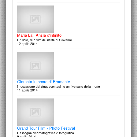
In studio | Pittura - Gianni Dessi
Visita con Francesco Moschini alla mostra antologica Gianni Dessi:
Dentro e Fuori presso la Fondazione Cerere e allo stu…
2 marzo 2015
Maria Lai. Ansia d'infinito
Un libro, due film di Clarita di Giovanni
12 aprile 2014
Omaggio a Giuseppe Panza di Biumo
La passione della collezione
11 dicembre 2014
Giornata in onore di Bramante
in occasione del cinquecentesimo anniversario della morte
11 aprile 2014
Grand Tour Film - Photo Festival
Rassegna cinematografica e fotografica
9 aprile 2014