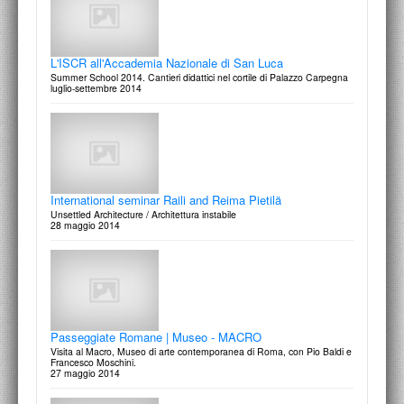
La casa per tutti
La sontuosità musicale barocca (concerto)
23 maggio 2016
1 luglio 2015
L'ISCR all'Accademia Nazionale di San Luca
Summer School 2014. Cantieri didattici nel cortile di Palazzo Carpegna
luglio-settembre 2014
Il Modello Architettonico. Funzione ed evoluzione di uno
L'officina dello sguardo
strumento di concezione e di realizzazione
Scritti in onore di Maria Andaloro
Seminario Internazionale
10 giugno 2015
12 aprile 2016
International seminar Raili and Reima Pietilä
Unsettled Architecture / Architettura instabile
28 maggio 2014
La complessa semplicità di Giorgio Morandi
Per non dimenticare: Sacrari del Novecento in Europa
incontro a cura di Marilena Pasquali
convegno internazionale
5 giugno 2015
31 marzo - 1 aprile 2014
Passeggiate Romane | Museo - MACRO
Visita al Macro, Museo di arte contemporanea di Roma, con Pio Baldi e
Francesco Moschini.
27 maggio 2014