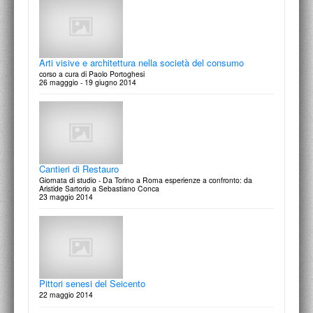
Charles Percier e Pierre Fontaine
Italo Moscati
Dal soggiorno romano alla trasformazione di Parigi
1200 km di bellezza. Immagini del Luce
1 giugno 2015
14 marzo 2016
Arti visive e architettura nella società del consumo
corso a cura di Paolo Portoghesi
26 magggio - 19 giugno 2014
Conversazione con Mario Raciti
29 maggio 2015
Cantieri di Restauro
Giornata di studio - Da Torino a Roma esperienze a confronto: da
Aristide Sartorio a Sebastiano Conca
23 maggio 2014
Conversazione con Eugenio Carmi
28 aprile 2015
Pittori senesi del Seicento
22 maggio 2014
il Mausoleo di Augusto a Roma