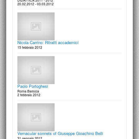
DIDATTICA 2011 - 2012
Concetto Pozzati
20.02.2012 - 03.03.2012
Parola d'artista
28 marzo 2014
Giulio Carlo Argan
Centenario della nascita 1909-2009
Nicola Carrino: Ritratti accademici
27 maggio 2013
15 febbraio 2012
Palazzo Naselli a Ferrara (1527-1538)
Eterodossia e Vitruvianesimo
27 marzo 2014
Viaggio nell'Italia del Secondo Novecento dagli Archivi
Paolo Portoghesi
dell'Architettura
Roma Barocca
III Giornata nazionale degli Archivi di Architettura
2 febbraio 2012
In corso d'opera. Giornate di Studio
24 maggio 2013
dottorandi di ricerca in Storia dell'Arte della Sapienza Università di Roma
25 marzo 2014
Vernacular sonnets of Giuseppe Gioachino Belli
Architetture di Carlo Rainaldi
31 gennaio 2012