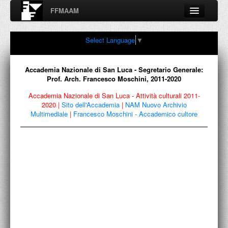
FFMAAM
Fondo Francesco Moschini
Select Language
▼
A.A.M. Architettura Arte Moderna
Percorsi, nodi, sconfinamenti e contaminazioni tra Arte,
Architettura, Design, Fotografia..
Accademia Nazionale di San Luca - Segretario Generale:
Prof. Arch. Francesco Moschini, 2011-2020
Accademia Nazionale di San Luca - Attività culturali 2011-
2020
|
Sito dell'Accademia
|
NAM Nuovo Archivio
FFMAAM
Multimediale
|
Francesco Moschini - Accademico cultore
FRANCESCO MOSCHINI
PUBBLICAZIONI
CONFERENZE
VIDEO
COLLEZIONE