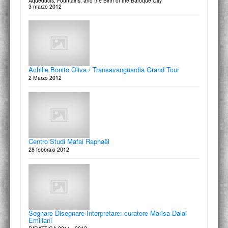
Aqueducts, Fountains, and the Birth of the Baroque City
3 marzo 2012
Benedetto Lutti
In studio | Scultura - Carlo Lorenzetti
L’ultimo maestro
Achille Bonito Oliva / Transavanguardia Grand Tour
31 maggio 2013
Visita allo studio di Carlo Lorenzetti, con Giuseppe Appella e Francesco
Moschini
2 Marzo 2012
5 aprile 2014
74°a edizione della Strenna dei Romanisti
Centro Studi Mafai Raphaël
Natale di Roma MMDCCLXVI
Segno / Colore - Arte, architettura, scienza, musica,
30 maggio 2013
28 febbraio 2012
moda
corso a cura di Guido Strazza
31 marzo - 9 aprile 2014
James Ackerman / Rafael Moneo
Segnare Disegnare Interpretare: curatore Marisa Dalai
Il disegno di architettura per la storia e il progetto
Emiliani
29 maggio 2013