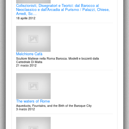
Mattia Preti 1613
Collezionisti, Disegnatori e Teorici: dal Barocco al
Maria Lai. Ansia d'infinito
Neoclassico e dall'Arcadia al Purismo / Palazzi, Chiese,
The Masterpieces in the churches of Malta
Arredi, Sc…
6 giugno 2013
Un libro, due film di Clarita di Giovanni
12 aprile 2014
18 aprile 2012
Omaggio a Giuseppe Panza di Biumo
La passione della collezione
11 dicembre 2014
Le piante di Roma
Giornata in onore di Bramante
Melchiorre Cafà
Dal Rinascimento ai Catasti
5 giugno 2013
in occasione del cinquecentesimo anniversario della morte
Scultore Maltese nella Roma Barocca. Modelli e bozzetti dalla
11 aprile 2014
Cattedrale Di Malta
21 marzo 2012
Aurelio Mistruzzi
Grand Tour Film - Photo Festival
una vita per l'arte
The waters of Rome
4 giugno 2013
Rassegna cinematografica e fotografica
9 aprile 2014
Aqueducts, Fountains, and the Birth of the Baroque City
3 marzo 2012