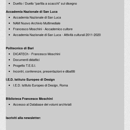
Duetto / Duello “partita a scacchi” sul disegno
Accademia Nazionale di San Luca
Accademia Nazionale di San Luca
Carolyn Christov-Bakargiev | dOCUMENTA (13)
NAM Nuovo Archivio Multimediale
Raccogliere Insieme: Tempo, Corpo, Spazio e Luoghi
Francesco Moschini - Accademico cultore
7 marzo 2013
Giornata di studio su Giorgio Vasari
Accademia Nazionale di San Luca - Attività culturali 2011-2020
5 dicembre 2011
Politecnico di Bari
DICATECh - Francesco Moschini
Documenti didattici
Pier Francesco Mola (1612-1666)
Progetto T.E.S.I.
Materia e colore nella pittura del ’600
Incontri, conferenze, presentazioni e dibattiti
Inchiesta su Raffaello: San Luca che dipinge la Vergine
28 febbraio 2013
26 novembre 2011
I.E.D. Istituto Europeo di Design
I.E.D. Istituto Europeo di Design, Roma
Biblioteca Francesco Moschini
Accesso al Database dei volumi archiviati
Rigenerazioni urbane in Italia
Robert Storr
7 febbraio 2013
In direzione ostinata e contraria, scritti sull’arte contemporanea
Iscriviti alla newsletter:
24 novembre 2011