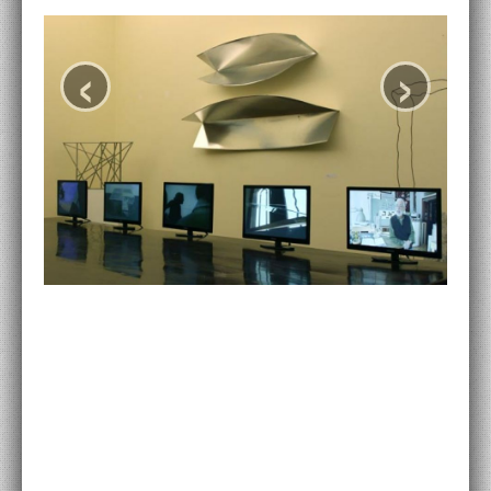
ACCADEMIA NAZIONALE DI SAN LUCA
‹
›
I.E.D. / ROMA
POLITECNICO DI BARI
BIBLIOTECA FRANCESCO MOSCHINI
A.A.M. ARCHITETTURA ARTE MODERNA
RECENSIONI GENERALI
MOSTRE
ARTISTI
DUETTI / DUELLI
LABORATORI DI PROGETTAZIONE
PROGETTI D'OPERA