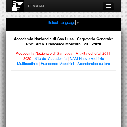
FFMAAM
Fondo Francesco Moschini
Select Language
▼
A.A.M. Architettura Arte Moderna
Percorsi, nodi, sconfinamenti e contaminazioni tra Arte,
Architettura, Design, Fotografia..
Accademia Nazionale di San Luca - Segretario Generale:
Prof. Arch. Francesco Moschini, 2011-2020
Accademia Nazionale di San Luca - Attività culturali 2011-
2020
|
Sito dell'Accademia
|
NAM Nuovo Archivio
FFMAAM
Multimediale
|
Francesco Moschini - Accademico cultore
FRANCESCO MOSCHINI
PUBBLICAZIONI
CONFERENZE
VIDEO
COLLEZIONE