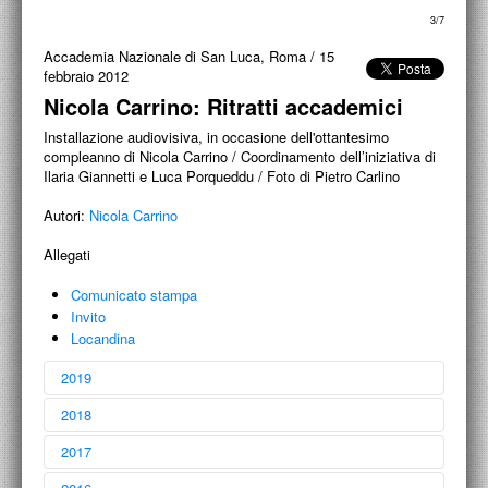
PROGETTI CULTURALI
4/7
PROGETTO T.E.S.I.
Accademia Nazionale di San Luca, Roma
/
15
febbraio 2012
Nicola Carrino: Ritratti accademici
Installazione audiovisiva, in occasione dell'ottantesimo
compleanno di Nicola Carrino / Coordinamento dell’iniziativa di
Ilaria Giannetti e Luca Porqueddu / Foto di Pietro Carlino
Autori:
Nicola Carrino
Allegati
Comunicato stampa
Invito
Locandina
2019
2018
2017