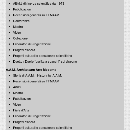
Attività di ricerca scientifica dal 1973
Pubblicazioni
Recensioni generali su FFMAAM
Conferenze
New Caravaggio
Passeggiate Romane | Museo - MAXXI
Mostre
Riflessi e riflessioni
17 aprile 2013
La città di Roma nel disegno di riordinamento politico e
Visita al MAXXI con Pio Baldi e Francesco Moschini
Video
22 febbraio 2014
amministrativo di Giustiniano
Collezione
15 dicembre 2011
Laboratori di Progettazione
Progetti d'opera
Progetti culturali e consulenze scientifiche
Duetto / Duello “partita a scacchi” sul disegno
Cosimo Fanzago Scultore
A.A.M. Architettura Arte Moderna
Viaggio tra i principi | Gian Lorenzo Bernini
11 aprile 2013
Storia di A.A.M. | History by A.A.M.
Il canone di Gian Lorenzo Bernini
Francesco Moschini: Conversazione con Mario Botta
29 gennaio 2014
Lectio Magistralis: architettura e città
Recensioni generali su FFMAAM
12 dicembre 2011
Artisti
Mostre
Pubblicazioni
Video
Lezione Magistrale di Paolo Marconi
Fiere d'Arte
Architetti e muratori
9 aprile 2013
Laboratori di Progettazione
150 anni di disastri in Italia: 1861-2011
Progetti d'opera
12 dicembre 2011
Progetti culturali e consulenze scientifiche