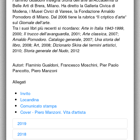
sul
Giornale dell’arte
.
Tra i suoi libri più recenti si ricordano:
Arte in Italia 1943-1999
,
2000;
Il trucco dell’avanguardia
, 2001;
Arte classica
, 2007;
Arnaldo Pomodoro. Catalogo generale
, 2007;
Una storia del
libro
, 2008; Art, 2008;
Dizionario Skira dei termini artistici
,
2010;
Storia generale del Nudo
, 2012
Autori:
Flaminio Gualdoni, Francesco Moschini, Pier Paolo
Pancotto, Piero Manzoni
Allegati
Invito
Locandina
Comunicato stampa
Cover - Piero Manzoni. Vita d'artista
2019
2018
2017
2016