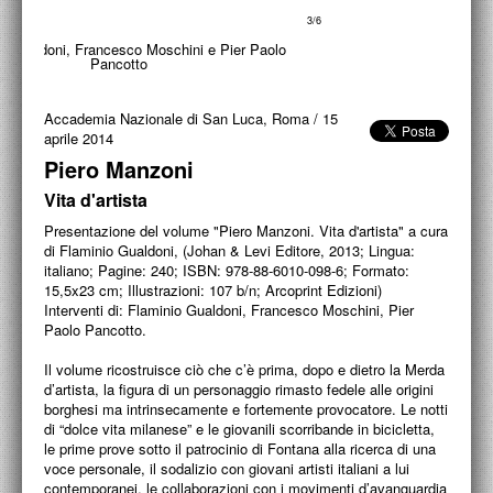
PROGETTI CULTURALI
4/6
PROGETTO T.E.S.I.
Accademia Nazionale di San Luca, Roma
/
15
aprile 2014
Piero Manzoni
Vita d'artista
Presentazione del volume "Piero Manzoni. Vita d'artista" a cura
di Flaminio Gualdoni, (Johan & Levi Editore, 2013; Lingua:
italiano; Pagine: 240; ISBN: 978-88-6010-098-6; Formato:
15,5x23 cm; Illustrazioni: 107 b/n; Arcoprint Edizioni)
Interventi di: Flaminio Gualdoni, Francesco Moschini, Pier
Paolo Pancotto.
Il volume ricostruisce ciò che c’è prima, dopo e dietro la Merda
d’artista, la figura di un personaggio rimasto fedele alle origini
borghesi ma intrinsecamente e fortemente provocatore. Le notti
di “dolce vita milanese” e le giovanili scorribande in bicicletta,
le prime prove sotto il patrocinio di Fontana alla ricerca di una
voce personale, il sodalizio con giovani artisti italiani a lui
contemporanei, le collaborazioni con i movimenti d’avanguardia
internazionali di cui diventa un esponente ricercato e
riconosciuto: tutto scorre velocemente, fino a relegare sempre
più sullo sfondo il Manzoni privato e a portare in primo piano il