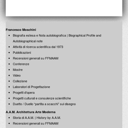
Guido Strazza
Ritratti accademici
21 dicembre 2012
L’abside di San Giovanni in Laterano: una vicenda
Francesco Moschini
controversa
Biografia estesa e Nota autobiografica | Biographical Profile and
16 dicembre 2011
Autobiographical note
Attività di ricerca scientifica dal 1973
Mattia Preti
Pubblicazioni
San Luca dipinge la Madonna con il Bambino
Recensioni generali su FFMAAM
14 Dicembre 2013
Viterbo nel Rinascimento
Conferenze
20 dicembre 2012
Mostre
La città di Roma nel disegno di riordinamento politico e
Video
amministrativo di Giustiniano
Collezione
15 dicembre 2011
Laboratori di Progettazione
Progetti d'opera
Antonello da Messina
Progetti culturali e consulenze scientifiche
Le mostre raccontate
12 Dicembre 2013
Roma 1771-1819. I Giornali di Vincenzo Pacetti
Duetto / Duello “partita a scacchi” sul disegno
10 dicembre 2012
A.A.M. Architettura Arte Moderna
Storia di A.A.M. | History by A.A.M.
Francesco Moschini: Conversazione con Mario Botta
Lectio Magistralis: architettura e città
Recensioni generali su FFMAAM
12 dicembre 2011
Artisti
Mostre
AMICI dell'Accademia Nazionale di San Luca
Pubblicazioni
presentazione dell'Associazione