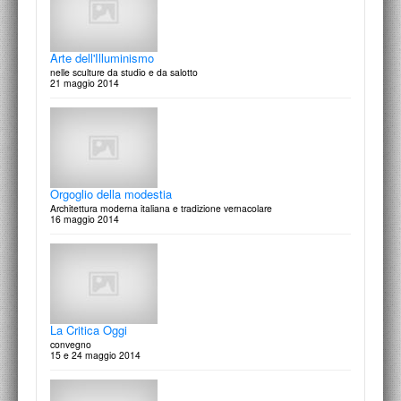
Arte dell'Illuminismo
nelle sculture da studio e da salotto
21 maggio 2014
Omaggio a Mario Mafai
50 anni dopo
31 marzo 2015
Orgoglio della modestia
Architettura moderna italiana e tradizione vernacolare
16 maggio 2014
La festa delle arti
Scritti in onore di Marcello Fagiolo per cinquant'anni di studi
19 marzo 2015
La Critica Oggi
convegno
15 e 24 maggio 2014
Achille Perilli
Un gioco complesso la pittura di Achille Perilli
12 marzo 2015