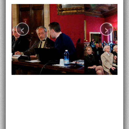
ACCADEMIA NAZIONALE DI SAN LUCA
‹
›
I.E.D. / ROMA
POLITECNICO DI BARI
BIBLIOTECA FRANCESCO MOSCHINI
A.A.M. ARCHITETTURA ARTE MODERNA
RECENSIONI GENERALI
MOSTRE
ARTISTI
DUETTI / DUELLI
LABORATORI DI PROGETTAZIONE
PROGETTI D'OPERA