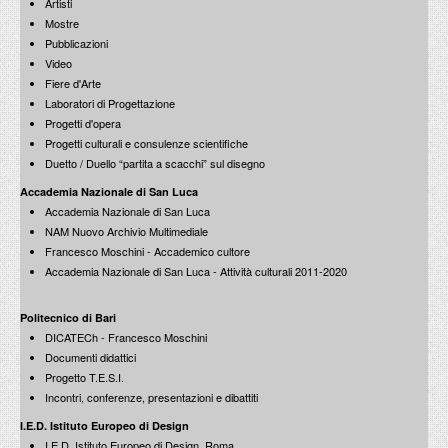
Premio Toti Scialoja per la poesia
11 dicembre 2013
Video
18 dicembre 2012
Fiere d'Arte
Laboratori di Progettazione
150 anni di disastri in Italia: 1861-2011
Progetti d'opera
12 dicembre 2011
Progetti culturali e consulenze scientifiche
Duetto / Duello “partita a scacchi” sul disegno
Roma 1771-1819. I Giornali di Vincenzo Pacetti
Accademia Nazionale di San Luca
Riviste futuriste. Collezione Echaurren Salaris
Convegno Internazionale
Accademia Nazionale di San Luca
28-30 novembre 2013
14 dicembre 2012
NAM Nuovo Archivio Multimediale
Francesco Moschini - Accademico cultore
Giornata di studio su Giorgio Vasari
Accademia Nazionale di San Luca - Attività culturali 2011-2020
5 dicembre 2011
Politecnico di Bari
Architettura e storia
DICATECh - Francesco Moschini
Studi su Jacopo Barozzi da Vignola
Paradigmi della discontinuità
17 dicembre 2012
Documenti didattici
27 novembre 2013
Progetto T.E.S.I.
Incontri, conferenze, presentazioni e dibattiti
Inchiesta su Raffaello: San Luca che dipinge la Vergine
26 novembre 2011
I.E.D. Istituto Europeo di Design
I.E.D. Istituto Europeo di Design, Roma
Scienza e disegno: Lucio Russo / La tavola, il mondo, la
Gillo Dorfles: Roma Doma ?
Biblioteca Francesco Moschini
sfera: Franco Farinelli