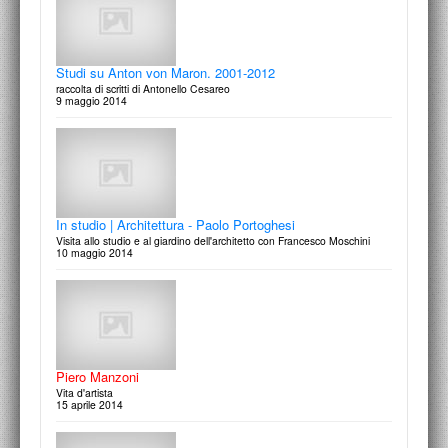
Studi su Anton von Maron. 2001-2012
raccolta di scritti di Antonello Cesareo
9 maggio 2014
Magistra Latinitas e Iussu Desiderii
presentazione dei volumi
11 marzo 2015
In studio | Architettura - Paolo Portoghesi
Visita allo studio e al giardino dell'architetto con Francesco Moschini
10 maggio 2014
Giuseppe Samonà e la ricerca di architettura
La Sicilia I Sogni Le Città
3 marzo 2015
Piero Manzoni
Vita d'artista
15 aprile 2014
In studio | Pittura - Gianni Dessi
Visita con Francesco Moschini alla mostra antologica Gianni Dessi:
Dentro e Fuori presso la Fondazione Cerere e allo stu…
2 marzo 2015