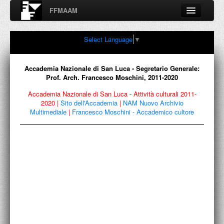
FFMAAM
Fondo Francesco Moschini
Select Language
▼
A.A.M. Architettura Arte Moderna
Percorsi, nodi, sconfinamenti e contaminazioni tra Arte,
Architettura, Design, Fotografia..
Accademia Nazionale di San Luca - Segretario Generale:
Prof. Arch. Francesco Moschini, 2011-2020
Accademia Nazionale di San Luca - Attività culturali 2011-
2020
|
Sito dell'Accademia
|
NAM Nuovo Archivio
FFMAAM
Multimediale
|
Francesco Moschini - Accademico cultore
FRANCESCO MOSCHINI
PUBBLICAZIONI
CONFERENZE
VIDEO
COLLEZIONE