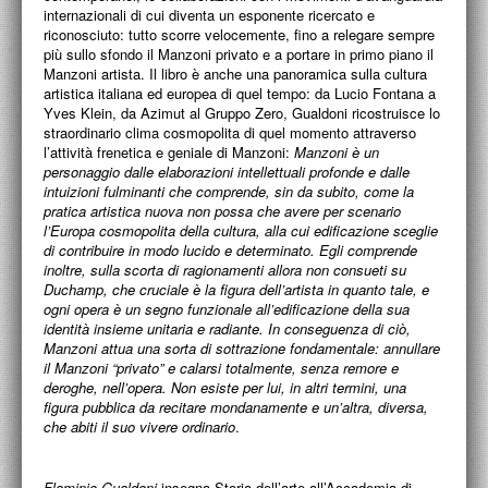
Manzoni artista. Il libro è anche una panoramica sulla cultura
artistica italiana ed europea di quel tempo: da Lucio Fontana a
Yves Klein, da Azimut al Gruppo Zero, Gualdoni ricostruisce lo
straordinario clima cosmopolita di quel momento attraverso
l’attività frenetica e geniale di Manzoni:
Manzoni è un
personaggio dalle elaborazioni intellettuali profonde e dalle
intuizioni fulminanti che comprende, sin da subito, come la
pratica artistica nuova non possa che avere per scenario
l’Europa cosmopolita della cultura, alla cui edificazione sceglie
di contribuire in modo lucido e determinato. Egli comprende
inoltre, sulla scorta di ragionamenti allora non consueti su
Duchamp, che cruciale è la figura dell’artista in quanto tale, e
ogni opera è un segno funzionale all’edificazione della sua
identità insieme unitaria e radiante. In conseguenza di ciò,
Manzoni attua una sorta di sottrazione fondamentale: annullare
il Manzoni “privato” e calarsi totalmente, senza remore e
deroghe, nell’opera. Non esiste per lui, in altri termini, una
figura pubblica da recitare mondanamente e un’altra, diversa,
che abiti il suo vivere ordinario
.
Flaminio Gualdoni
insegna Storia dell’arte all’Accademia di
Belle Arti di Brera, Milano. Ha diretto la Galleria Civica di
Modena, i Musei Civici di Varese, la Fondazione Arnaldo
Pomodoro di Milano. Dal 2006 tiene la rubrica “Il criptico d’arte”