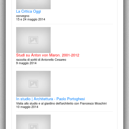
La Critica Oggi
convegno
15 e 24 maggio 2014
Achille Perilli
Un gioco complesso la pittura di Achille Perilli
12 marzo 2015
Studi su Anton von Maron. 2001-2012
raccolta di scritti di Antonello Cesareo
9 maggio 2014
Magistra Latinitas e Iussu Desiderii
presentazione dei volumi
11 marzo 2015
In studio | Architettura - Paolo Portoghesi
Visita allo studio e al giardino dell'architetto con Francesco Moschini
10 maggio 2014
Giuseppe Samonà e la ricerca di architettura
La Sicilia I Sogni Le Città
3 marzo 2015