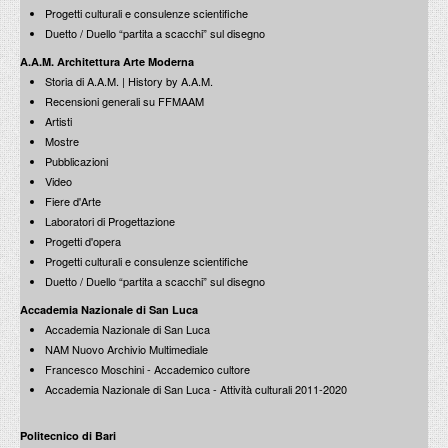
Progetti culturali e consulenze scientifiche
Le mostre raccontate
12 Dicembre 2013
Roma 1771-1819. I Giornali di Vincenzo Pacetti
Duetto / Duello “partita a scacchi” sul disegno
10 dicembre 2012
A.A.M. Architettura Arte Moderna
Storia di A.A.M. | History by A.A.M.
Francesco Moschini: Conversazione con Mario Botta
Lectio Magistralis: architettura e città
Recensioni generali su FFMAAM
12 dicembre 2011
Artisti
Mostre
AMICI dell'Accademia Nazionale di San Luca
Pubblicazioni
presentazione dell'Associazione
Premio Toti Scialoja per la poesia
11 dicembre 2013
Video
18 dicembre 2012
Fiere d'Arte
Laboratori di Progettazione
150 anni di disastri in Italia: 1861-2011
Progetti d'opera
12 dicembre 2011
Progetti culturali e consulenze scientifiche
Duetto / Duello “partita a scacchi” sul disegno
Roma 1771-1819. I Giornali di Vincenzo Pacetti
Accademia Nazionale di San Luca
Riviste futuriste. Collezione Echaurren Salaris
Convegno Internazionale
Accademia Nazionale di San Luca
28-30 novembre 2013
14 dicembre 2012
NAM Nuovo Archivio Multimediale
Francesco Moschini - Accademico cultore
Giornata di studio su Giorgio Vasari
Accademia Nazionale di San Luca - Attività culturali 2011-2020
5 dicembre 2011
Politecnico di Bari