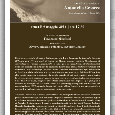
ACCADEMIA NAZIONALE DI SAN LUCA
I.E.D. / ROMA
POLITECNICO DI BARI
BIBLIOTECA FRANCESCO MOSCHINI
A.A.M. ARCHITETTURA ARTE MODERNA
RECENSIONI GENERALI
MOSTRE
ARTISTI
DUETTI / DUELLI
LABORATORI DI PROGETTAZIONE
PROGETTI D'OPERA