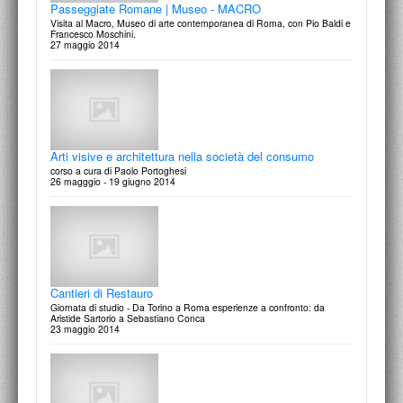
Passeggiate Romane | Museo - MACRO
Visita al Macro, Museo di arte contemporanea di Roma, con Pio Baldi e
Francesco Moschini.
27 maggio 2014
Charles Percier e Pierre Fontaine
Italo Moscati
Dal soggiorno romano alla trasformazione di Parigi
1200 km di bellezza. Immagini del Luce
1 giugno 2015
14 marzo 2016
Arti visive e architettura nella società del consumo
corso a cura di Paolo Portoghesi
26 magggio - 19 giugno 2014
Conversazione con Mario Raciti
29 maggio 2015
Cantieri di Restauro
Giornata di studio - Da Torino a Roma esperienze a confronto: da
Aristide Sartorio a Sebastiano Conca
23 maggio 2014
Conversazione con Eugenio Carmi
28 aprile 2015