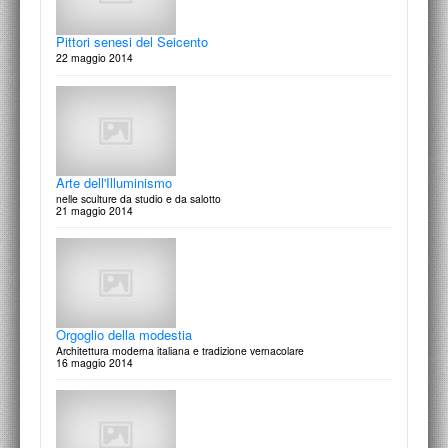
Pittori senesi del Seicento
22 maggio 2014
il Mausoleo di Augusto a Roma
lezione di Francesco Cellini
10 aprrile 2015
Arte dell'Illuminismo
nelle sculture da studio e da salotto
21 maggio 2014
Omaggio a Mario Mafai
50 anni dopo
31 marzo 2015
Orgoglio della modestia
Architettura moderna italiana e tradizione vernacolare
16 maggio 2014
La festa delle arti
Scritti in onore di Marcello Fagiolo per cinquant'anni di studi
19 marzo 2015