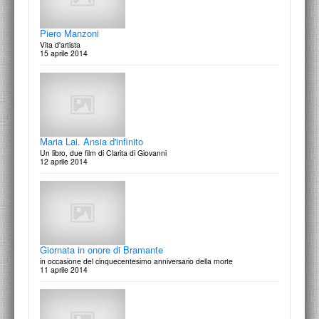
Piero Manzoni
Vita d'artista
15 aprile 2014
In studio | Pittura - Gianni Dessi
Visita con Francesco Moschini alla mostra antologica Gianni Dessi:
Dentro e Fuori presso la Fondazione Cerere e allo stu…
2 marzo 2015
Maria Lai. Ansia d'infinito
Un libro, due film di Clarita di Giovanni
12 aprile 2014
Omaggio a Giuseppe Panza di Biumo
La passione della collezione
11 dicembre 2014
Giornata in onore di Bramante
in occasione del cinquecentesimo anniversario della morte
11 aprile 2014