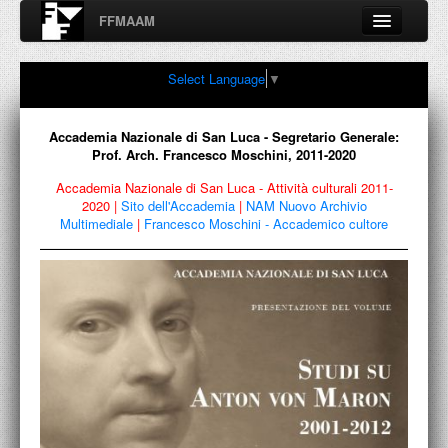
FFMAAM
Fondo Francesco Moschini
Select Language
▼
A.A.M. Architettura Arte Moderna
Percorsi, nodi, sconfinamenti e contaminazioni tra Arte,
Architettura, Design, Fotografia..
Accademia Nazionale di San Luca - Segretario Generale:
Prof. Arch. Francesco Moschini, 2011-2020
Accademia Nazionale di San Luca - Attività culturali 2011-
2020
|
Sito dell'Accademia
|
NAM Nuovo Archivio
FFMAAM
Multimediale
|
Francesco Moschini - Accademico cultore
FRANCESCO MOSCHINI
PUBBLICAZIONI
CONFERENZE
VIDEO
COLLEZIONE