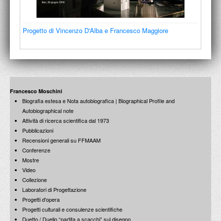
ACCADEMIA NAZIONALE DI SAN LUCA
I.E.D. / ROMA
Progetto di Vincenzo D'Alba e Francesco Maggiore
POLITECNICO DI BARI
BIBLIOTECA FRANCESCO MOSCHINI
A.A.M. ARCHITETTURA ARTE MODERNA
Francesco Moschini
Biografia estesa e Nota autobiografica | Biographical Profile and
RECENSIONI GENERALI
Autobiographical note
Attività di ricerca scientifica dal 1973
MOSTRE
Pubblicazioni
Recensioni generali su FFMAAM
ARTISTI
Conferenze
Mostre
DUETTI / DUELLI
Video
Collezione
LABORATORI DI PROGETTAZIONE
Laboratori di Progettazione
Progetti d'opera
PROGETTI D'OPERA
Progetti culturali e consulenze scientifiche
Duetto / Duello “partita a scacchi” sul disegno