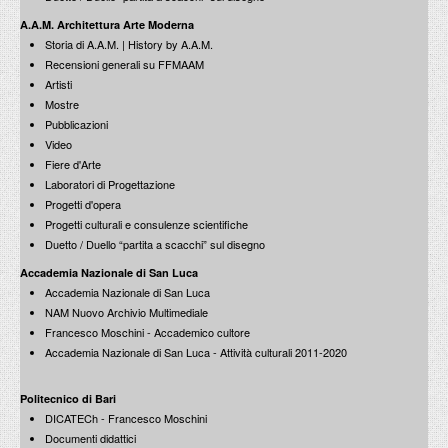
PROGETTI CULTURALI
A.A.M. Architettura Arte Moderna
Storia di A.A.M. | History by A.A.M.
PROGETTO T.E.S.I.
Recensioni generali su FFMAAM
Artisti
Mostre
Pubblicazioni
Video
Fiere d'Arte
Laboratori di Progettazione
Progetti d'opera
Progetti culturali e consulenze scientifiche
Duetto / Duello “partita a scacchi” sul disegno
Accademia Nazionale di San Luca
Accademia Nazionale di San Luca
NAM Nuovo Archivio Multimediale
Francesco Moschini - Accademico cultore
Accademia Nazionale di San Luca - Attività culturali 2011-2020
Politecnico di Bari
DICATECh - Francesco Moschini
Documenti didattici