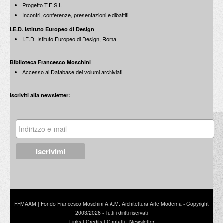
Progetto T.E.S.I.
Incontri, conferenze, presentazioni e dibattiti
I.E.D. Istituto Europeo di Design
I.E.D. Istituto Europeo di Design, Roma
Biblioteca Francesco Moschini
Accesso al Database dei volumi archiviati
Iscriviti alla newsletter:
FFMAAM | Fondo Francesco Moschini A.A.M. Architettura Arte Moderna - Copyright
2003/2026 - Tutti i diritti riservati
Links
|
Credits
|
Contatti
|
Newsletter