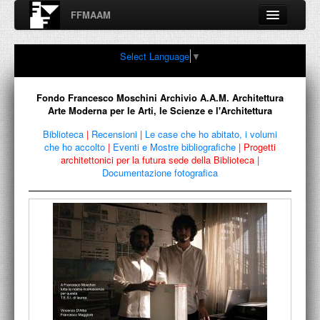
FFMAAM
Fondo Francesco Moschini
Select Language
▼
A.A.M. Architettura Arte Moderna
Percorsi, nodi, sconfinamenti e contaminazioni tra Arte,
Architettura, Design, Fotografia..
Fondo Francesco Moschini Archivio A.A.M. Architettura
Arte Moderna per le Arti, le Scienze e l'Architettura
Biblioteca
|
Recensioni
|
Le case che ho abitato, i volumi
che ho accolto
|
Eventi e Mostre bibliografiche
|
Progetti
FFMAAM
architettonici per la futura sede della Biblioteca
|
Documentazione fotografica
FRANCESCO MOSCHINI
PUBBLICAZIONI
CONFERENZE
VIDEO
COLLEZIONE