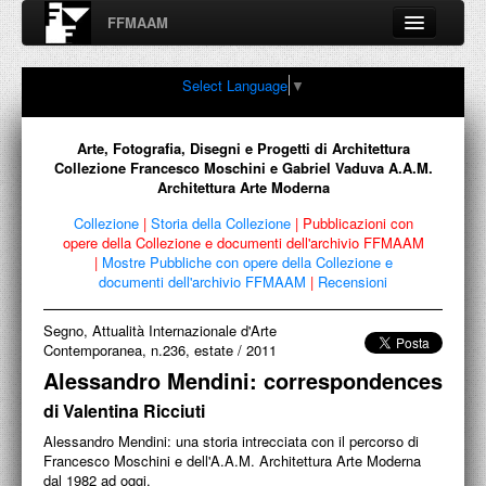
FFMAAM
Fondo Francesco Moschini
Select Language
▼
A.A.M. Architettura Arte Moderna
Percorsi, nodi, sconfinamenti e contaminazioni tra Arte,
Architettura, Design, Fotografia..
Arte, Fotografia, Disegni e Progetti di Architettura
Collezione Francesco Moschini e Gabriel Vaduva A.A.M.
Architettura Arte Moderna
Collezione
|
Storia della Collezione
|
Pubblicazioni con
FFMAAM
opere della Collezione e documenti dell'archivio FFMAAM
|
Mostre Pubbliche con opere della Collezione e
documenti dell'archivio FFMAAM
|
Recensioni
FRANCESCO MOSCHINI
PUBBLICAZIONI
Segno, Attualità Internazionale d'Arte
Contemporanea, n.236, estate
/
2011
CONFERENZE
Alessandro Mendini: correspondences
di Valentina Ricciuti
VIDEO
Alessandro Mendini: una storia intrecciata con il percorso di
COLLEZIONE
Francesco Moschini e dell'A.A.M. Architettura Arte Moderna
dal 1982 ad oggi.