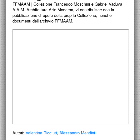
FFMAAM | Collezione Francesco Moschini e Gabriel Vaduva
ACCADEMIA NAZIONALE DI SAN LUCA
A.A.M. Architettura Arte Moderna, vi contribuisce con la
pubblicazione di opere della propria Collezione, nonchè
I.E.D. / ROMA
documenti dell'archivio FFMAAM.
POLITECNICO DI BARI
BIBLIOTECA FRANCESCO MOSCHINI
A.A.M. ARCHITETTURA ARTE MODERNA
RECENSIONI GENERALI
MOSTRE
ARTISTI
DUETTI / DUELLI
LABORATORI DI PROGETTAZIONE
PROGETTI D'OPERA
Autori:
Valentina Ricciuti
,
Alessandro Mendini