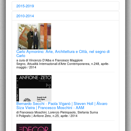
PROGETTI CULTURALI
2015-2019
PROGETTO T.E.S.I.
2010-2014
Comunità Italia: Architettura / Città / Paesaggio 1945-
2000
a cura di Alberto Ferlenga e Marco Biraghi
Carlo Aymonino: Arte, Architettura e Città, nel segno di
Silvana Editoriale | La Triennale / 2015
Carlo
a cura di Vincenzo D'Alba e Francesco Maggiore
Segno, Attualità Internazionali d'Arte Contemporanea, n.248, aprile-
maggio / 2014
Quarant’anni di storia raccontati attraverso libri, cataloghi
e collane.
di Rossella Martino
Segno, Attualità Internazionali d'Arte Contemporanea, n.252, marzo-
Bernardo Secchi - Paola Viganò | Steven Holl | Álvaro
maggio / 2015
Siza Vieira | Francesco Moschini - AAM
di Francesco Moschini, Lorenzo Pietropaolo, Stefania Suma
Il Poligrafo | Anfione Zeto, n.25, aprile / 2014