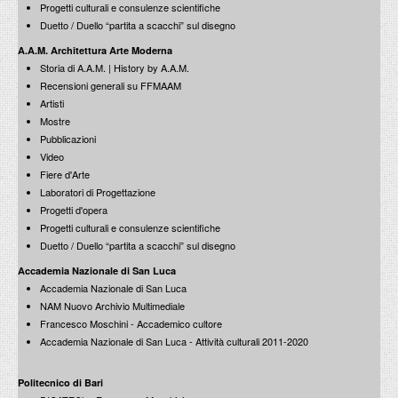
Progetti culturali e consulenze scientifiche
Duetto / Duello “partita a scacchi” sul disegno
Controcanti. Architettura e città in Italia 1962-1974
di Fabrizio Paone
A.A.M. Architettura Arte Moderna
Marsilio | IUAV / agosto 2009
Notes on Drawn Architecture / Annotazioni
Storia di A.A.M. | History by A.A.M.
sull'Architettura disegnata
Recensioni generali su FFMAAM
by / di Lino Sinibaldi
Urbanistica, n.124, maggio-agosto / 2004
Artisti
Mostre
Pubblicazioni
Video
Alighiero&Boetti: Mettere all'arte il Mondo 1993-1962
Fiere d'Arte
a cura di Achille Bonito Oliva
Electa / febbraio 2009
Laboratori di Progettazione
Ettore Sordini
Progetti d'opera
a cura di Antonio Capaccio e Ettore Sordini
Progetti culturali e consulenze scientifiche
CERP Edizioni / luglio 2003
Duetto / Duello “partita a scacchi” sul disegno
Accademia Nazionale di San Luca
Accademia Nazionale di San Luca
Donne di Roma
NAM Nuovo Archivio Multimediale
a cura di Giuseppe Cerasa
Francesco Moschini - Accademico cultore
Nero / gennaio 2009
Accademia Nazionale di San Luca - Attività culturali 2011-2020
Segno, disegno e progetto nell'architettura italiana del
novecento
attraverso le incisioni e i disegni della Collezione Francesco Moschini
A.A.M. Architettura Arte Moderna
Politecnico di Bari
A.A.M. | Istituto Italiano di Cultura, Seul / settembre 2002