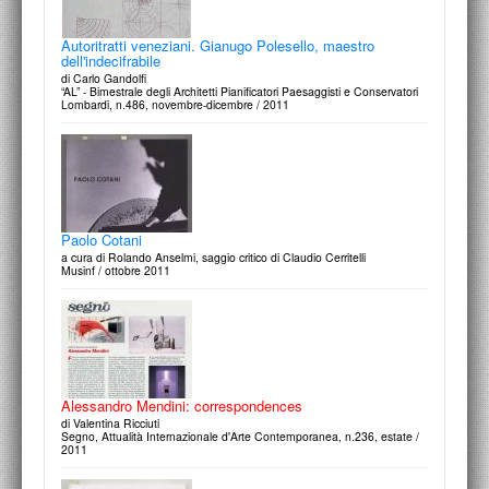
Autoritratti veneziani. Gianugo Polesello, maestro
dell'indecifrabile
di Carlo Gandolfi
“AL” - Bimestrale degli Architetti Pianiﬁcatori Paesaggisti e Conservatori
Lombardi, n.486, novembre-dicembre / 2011
Paolo Cotani
a cura di Rolando Anselmi, saggio critico di Claudio Cerritelli
Musinf / ottobre 2011
Alessandro Mendini: correspondences
di Valentina Ricciuti
Segno, Attualità Internazionale d'Arte Contemporanea, n.236, estate /
2011