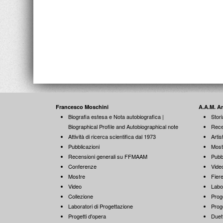
Francesco Moschini
A.A.M. A
Biografia estesa e Nota autobiografica |
Stori
Biographical Profile and Autobiographical note
Rece
Attività di ricerca scientifica dal 1973
Artist
Pubblicazioni
Most
Recensioni generali su FFMAAM
Pubb
Conferenze
Vide
Mostre
Fiere
Video
Labo
Collezione
Proge
Laboratori di Progettazione
Proge
Progetti d'opera
Duett