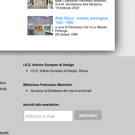
dalla Collezione Francesco Moschini
A.A.M. Architettura Arte Moderna
19 febbraio 2002
Aldo Rossi: mostra antologica
1931-1999
a cura di Francesco Dal Co e Alberto
Ferlenga
29 ottobre 1999
I.E.D. Istituto Europeo di Design
I.E.D. Istituto Europeo di Design, Roma
tore
Biblioteca Francesco Moschini
ività
Accesso al Database dei volumi archiviati
Iscriviti alla newsletter:
battiti