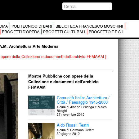
 ROMA
POLITECNICO DI BARI
BIBLIOTECA FRANCESCO MOSCHINI
PROGETTI D'OPERA
PROGETTI CULTURALI
PROGETTO T.E.S.I.
.A.M. Architettura Arte Moderna
opere della Collezione e documenti dell'archivio FFMAAM
|
Mostre Pubbliche con opere della
Collezione e documenti dell'archivio
FFMAAM
Comunità Italia: Architettura /
Città / Paesaggio 1945-2000
a cura di Alberto Ferlenga e Marco
Biraghi
27 novembre 2015
Aldo Rossi: Teatri
a cura di Germano Celant
30 giugno 2012