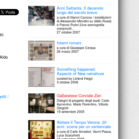
Anni Settanta. Il decennio
lungo del secolo breve
a cura di Gianni Canova / installazioni
di Alessandro Mendini su (Aldo Rossi)
e Franco Purini (Una scenografia
metamorfi…
27 ottobre 2007
ti
Interni romani
a cura di Giuseppe Cerasa
26 marzo 2007
 Aldo
Something happened.
Aspects of New narratives
curated by Lóránd Hegyi
3 ottobre 2006
Gallaratese Corviale Zen
otti
/
Disegni di progetto degli studi: Carlo
Aymonino, Mario Fiorentino, Vittorio
Gregotti
19 settembre 2005
Abitare il Tempo Verona. 20
anni: scene per un ventennale
a cura di Carlo Amadori, Vanni Pasca,
Luca Scacchetti
15 settembre 2005