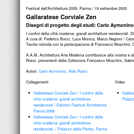
Festival dell'Architettura 2005, Parma
/
19 settembre 2005
Gallaratese Corviale Zen
Disegni di progetto degli studi: Carlo Aymonino,
I confini della città moderna: grandi architetture residenziali. 
A cura di: Federico Bucci, Luca Monica, Marco Negroni / Cata
Tavola rotonda con la partecipazione di Francesco Moschini, Cl
A.A.M. Architettura Arte Moderna contribuisce alla mostra e a
Rossi, provenienti dalla Collezione Francesco Moschini, Gabr
Autori:
Carlo Aymonino
,
Aldo Rossi
Collegamenti
Video
Gallaratese Corviale Zen
/
I confini della
Gallar
città moderna: grandi architetture
Palazz
residenziali
/
Edizioni Festival Architettura
Parma 2008
Gallaratese Corviale Zen
/
I confini della
città moderna: grandi architetture
residenziali.
/
Palazzo della Pilotta, Parma