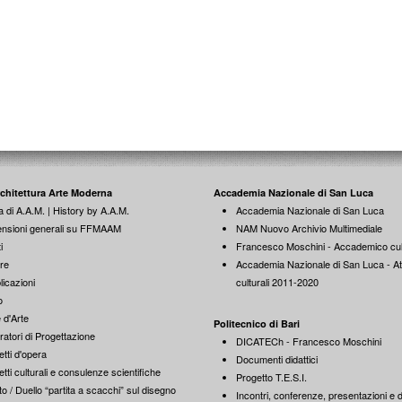
rchitettura Arte Moderna
Accademia Nazionale di San Luca
a di A.A.M. | History by A.A.M.
Accademia Nazionale di San Luca
nsioni generali su FFMAAM
NAM Nuovo Archivio Multimediale
i
Francesco Moschini - Accademico cul
re
Accademia Nazionale di San Luca - Att
licazioni
culturali 2011-2020
o
 d'Arte
Politecnico di Bari
ratori di Progettazione
DICATECh - Francesco Moschini
tti d'opera
Documenti didattici
tti culturali e consulenze scientifiche
Progetto T.E.S.I.
o / Duello “partita a scacchi” sul disegno
Incontri, conferenze, presentazioni e di