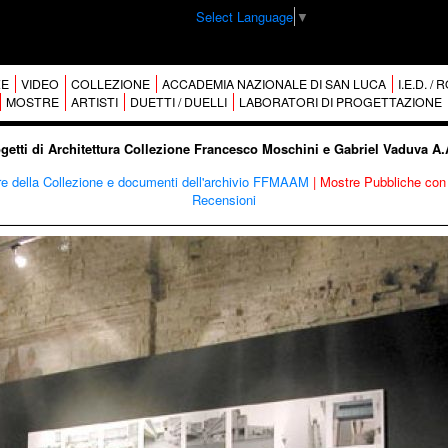
Select Language
▼
E
VIDEO
COLLEZIONE
ACCADEMIA NAZIONALE DI SAN LUCA
I.E.D. /
MOSTRE
ARTISTI
DUETTI / DUELLI
LABORATORI DI PROGETTAZIONE
ogetti di Architettura Collezione Francesco Moschini e Gabriel Vaduva A
re della Collezione e documenti dell'archivio FFMAAM
|
Mostre Pubbliche con 
Recensioni