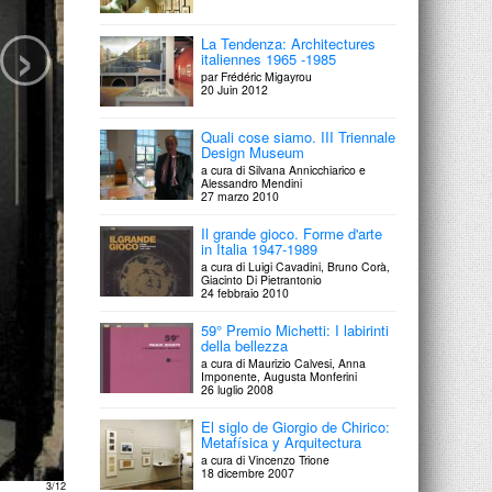
›
La Tendenza: Architectures
italiennes 1965 -1985
par Frédéric Migayrou
20 Juin 2012
Quali cose siamo. III Triennale
Design Museum
a cura di Silvana Annicchiarico e
Alessandro Mendini
27 marzo 2010
Il grande gioco. Forme d'arte
in Italia 1947-1989
a cura di Luigi Cavadini, Bruno Corà,
Giacinto Di Pietrantonio
24 febbraio 2010
59° Premio Michetti: I labirinti
della bellezza
a cura di Maurizio Calvesi, Anna
Imponente, Augusta Monferini
26 luglio 2008
El siglo de Giorgio de Chirico:
Metafísica y Arquitectura
a cura di Vincenzo Trione
18 dicembre 2007
4/12