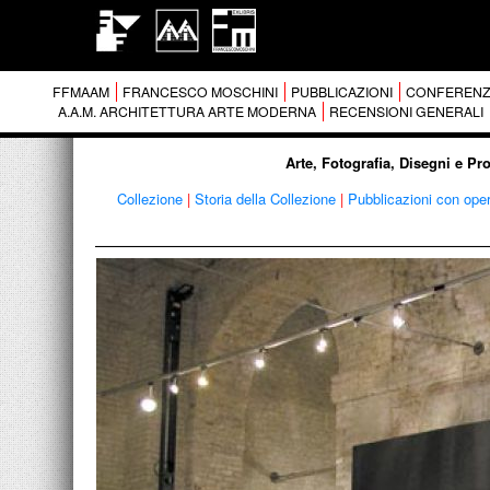
FFMAAM
FRANCESCO MOSCHINI
PUBBLICAZIONI
CONFERENZ
A.A.M. ARCHITETTURA ARTE MODERNA
RECENSIONI GENERALI
Arte, Fotografia, Disegni e Pr
Collezione
|
Storia della Collezione
|
Pubblicazioni con ope