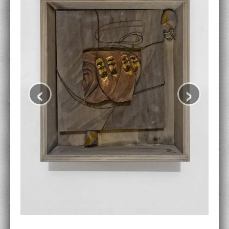
ACCADEMIA NAZIONALE DI SAN LUCA
I.E.D. / ROMA
POLITECNICO DI BARI
BIBLIOTECA FRANCESCO MOSCHINI
‹
›
A.A.M. ARCHITETTURA ARTE MODERNA
RECENSIONI GENERALI
MOSTRE
ARTISTI
DUETTI / DUELLI
LABORATORI DI PROGETTAZIONE
PROGETTI D'OPERA