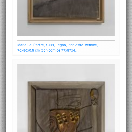
Maria Lai Partire, 1999, Legno, inchiostro, vernice,
70x50x0,5 cm (con cornice 77x57x4…