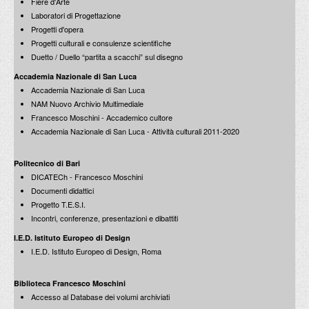
Fiere d'Arte
Laboratori di Progettazione
Progetti d'opera
Progetti culturali e consulenze scientifiche
Duetto / Duello “partita a scacchi” sul disegno
A.A.M. Architettura Arte Moderna 1978-2008. Una lunga
Accademia Nazionale di San Luca
storia all'interno del “secolo breve”
Accademia Nazionale di San Luca
di Valentina Ricciuti
L'industria delle Costruzioni, n.400, marzo-aprile / 2008
NAM Nuovo Archivio Multimediale
Francesco Moschini - Accademico cultore
Accademia Nazionale di San Luca - Attività culturali 2011-2020
Politecnico di Bari
DICATECh - Francesco Moschini
Documenti didattici
A.A.M. Architettura Arte Moderna. un progetto lungo
Progetto T.E.S.I.
trent'anni
Incontri, conferenze, presentazioni e dibattiti
Intervista a Francesco Moschini di Andrea Ruggieri
Arte e Critica, n.54, Marzo-Maggio / 2008
I.E.D. Istituto Europeo di Design
I.E.D. Istituto Europeo di Design, Roma
Biblioteca Francesco Moschini
Accesso al Database dei volumi archiviati