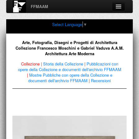
FFMAAM
Fondo Francesco Moschini
Select Language
▼
A.A.M. Architettura Arte Moderna
Percorsi, nodi, sconfinamenti e contaminazioni tra Arte,
Architettura, Design, Fotografia..
Arte, Fotografia, Disegni e Progetti di Architettura
Collezione Francesco Moschini e Gabriel Vaduva A.A.M.
Architettura Arte Moderna
Collezione
|
Storia della Collezione
|
Pubblicazioni con
FFMAAM
opere della Collezione e documenti dell'archivio FFMAAM
|
Mostre Pubbliche con opere della Collezione e
documenti dell'archivio FFMAAM
|
Recensioni
FRANCESCO MOSCHINI
PUBBLICAZIONI
CONFERENZE
VIDEO
COLLEZIONE