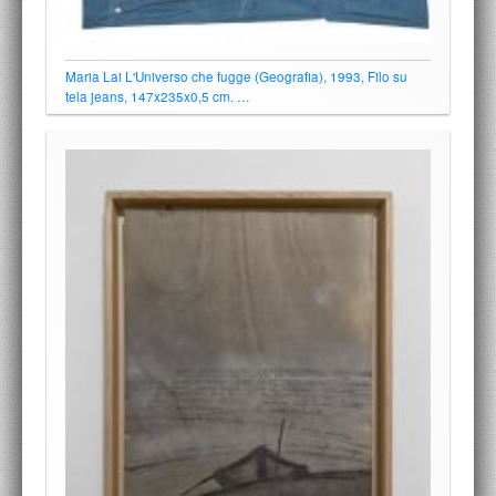
Maria Lai L'Universo che fugge (Geografia), 1993, Filo su
tela jeans, 147x235x0,5 cm. …