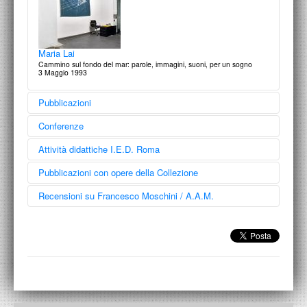
Maria Lai
Cammino sul fondo del mar: parole, immagini, suoni, per un sogno
3 Maggio 1993
Pubblicazioni
Conferenze
Attività didattiche I.E.D. Roma
Pubblicazioni con opere della Collezione
Recensioni su Francesco Moschini / A.A.M.
Comunità Italia
Maria Lai
Architettura / Città / Paesaggio 1945-2000
Arte e relazione
Silvana Editoriale | La Triennale / 2015
27 marzo 2018
Moda / Arte: doppiogioco
24 neostilisti emergenti per 24 artisti romani
11 luglio 1997
Le mostre in sezione. Un ripercorso delle iniziative
culturali dell'A.A.M. Architettura Arte Moderna dagli anni
ottanta …
di Valentina Ricciuti
Segno, Attualità Internazionale d'Arte Contemporanea, n.228, gennaio-
AAM Architettura Arte Moderna, quarantacinque anni di
marzo / 2010
Maria Lai. Ansia d'infinito