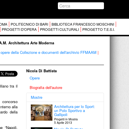
 ROMA
POLITECNICO DI BARI
BIBLIOTECA FRANCESCO MOSCHINI
PROGETTI D'OPERA
PROGETTI CULTURALI
PROGETTO T.E.S.I.
.A.M. Architettura Arte Moderna
opere della Collezione e documenti dell'archivio FFMAAM
|
Nicola Di Battista
Opere
lano tra il
Biografia dell'autore
Mostre
l concorso
Architettura per lo Sport:
nterno alla
un Polo Sportivo a
ardo della
Gallipoli
Progetti in Mostra
5 Aprile 2013
e “Napoli,