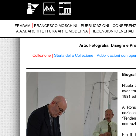
FFMAAM
FRANCESCO MOSCHINI
PUBBLICAZIONI
CONFERENZ
A.A.M. ARCHITETTURA ARTE MODERNA
RECENSIONI GENERALI
Arte, Fotografia, Disegni e Pr
Collezione
|
Storia della Collezione
|
Pubblicazioni con ope
Biograf
Nicola 
aver tr
1981 ed 
A Roma,
naziona
“Tenden
costruz
Fra il 