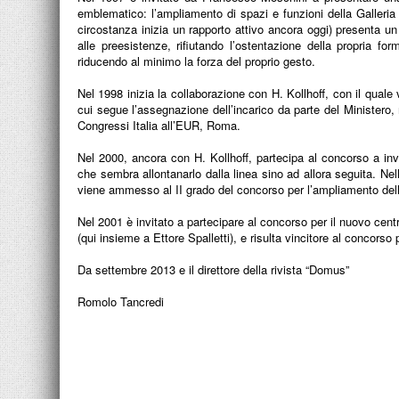
emblematico: l’ampliamento di spazi e funzioni della Galleri
circostanza inizia un rapporto attivo ancora oggi) presenta u
alle preesistenze, rifiutando l’ostentazione della propria f
riducendo al minimo la forza del proprio gesto.
Nel 1998 inizia la collaborazione con H. Kollhoff, con il quale 
cui segue l’assegnazione dell’incarico da parte del Ministero,
Congressi Italia all’EUR, Roma.
Nel 2000, ancora con H. Kollhoff, partecipa al concorso a in
che sembra allontanarlo dalla linea sino ad allora seguita. N
viene ammesso al II grado del concorso per l’ampliamento de
Nel 2001 è invitato a partecipare al concorso per il nuovo cen
(qui insieme a Ettore Spalletti), e risulta vincitore al conco
Da settembre 2013 e il direttore della rivista “Domus”
Romolo Tancredi