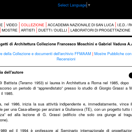
Select Language
▼
E
VIDEO
COLLEZIONE
ACCADEMIA NAZIONALE DI SAN LUCA
I.E.D. /
MOSTRE
ARTISTI
DUETTI / DUELLI
LABORATORI DI PROGETTAZIONE
ogetti di Architettura Collezione Francesco Moschini e Gabriel Vaduva A
re della Collezione e documenti dell'archivio FFMAAM
|
Mostre Pubbliche con 
Recensioni
ia dell'autore
Di Battista (Teramo 1953) si laurea in Architettura a Roma nel 1985, dopo
ascorso un periodo di “apprendistato” presso lo studio di Giorgio Grassi a Mi
il 1985.
 nel 1986, inizia la sua attività indipendente e, immediatamente, vince i
le per una Casa-albergo per anziani a Giulianova (TE), con un progetto tutto i
za” ed alla lezione di G. Grassi (edificio che solo ora giunge al tragu
ione).
1989 ed il 1994 è professore al Seminario internazionale di progettazion