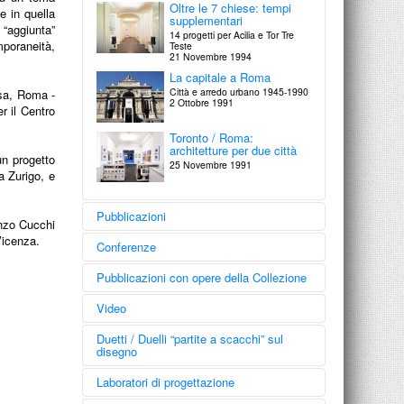
Oltre le 7 chiese: tempi
e in quella
supplementari
 “aggiunta”
14 progetti per Acilia e Tor Tre
mporaneità,
Teste
21 Novembre 1994
La capitale a Roma
Città e arredo urbano 1945-1990
esa, Roma -
2 Ottobre 1991
r il Centro
Toronto / Roma:
architetture per due città
un progetto
25 Novembre 1991
a Zurigo, e
Pubblicazioni
Enzo Cucchi
Vicenza.
Gallipoli
Conferenze
Laboratorio di Progettazione
Gangemi Editore / A.A.M. / 2016
Cento anni di architettura
Pubblicazioni con opere della Collezione
italiana
Dalla nascita degli Ordini
Quarant’anni di storia
Video
professionali ad oggi
raccontati attraverso libri,
Comunità Italia
28 luglio 2023
cataloghi e collane.
Architettura / Città / Paesaggio 1945-
Nicola Di Battista
Duetti / Duelli “partite a scacchi” sul
Giorgio Muratore
2000
di Rossella Martino
disegno
Azione in difesa dell'uomo
Silvana Editoriale | La Triennale /
Segno, Attualità Internazionali
Un intellettuale dell’Architettura
11 Settembre 2005
2015
d'Arte Contemporanea, n.252,
Italiana
marzo-maggio / 2015
Nicola Di Battista -
Laboratori di progettazione
18 ottobre 2017
Vincenzo D'Alba
Collezionare l'architettura.
Again concerning the