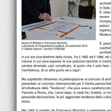
architet
in Italia
È stato
essere 
Composi
presso 
organiz
Moderna
Nicola Di Battista e Francesco Moschini
È possib
Laboratorio di Progettazione Gallipoli, 20 settembre 2012
costitui
© Gabriel Vaduva / Archivio FFMAAM
architet
in cui era vice-direttore della rivista, fra il 1992 ed il 1996, ed
volume in cui sono esposte le sue posizioni teoriche in merito a
sembra diventato così complicato, al punto che il solo farsi
l’architettura, di un altro punto ed a capo”.
Ma soprattutto attraverso la partecipazione ai concorsi di archi
presentato al concorso internazionale per il Centro parrocchia
all’ortodossia della “Tendenza”, che pure aveva caratterizzato
Flaminio a Roma, che, l’anno dopo, lo vede fra i finalisti, si m
personale declinazione, le più aggiornate tendenze della cultu
storia.
Nel 1997 è invitato da Francesco Moschini a presentare una 