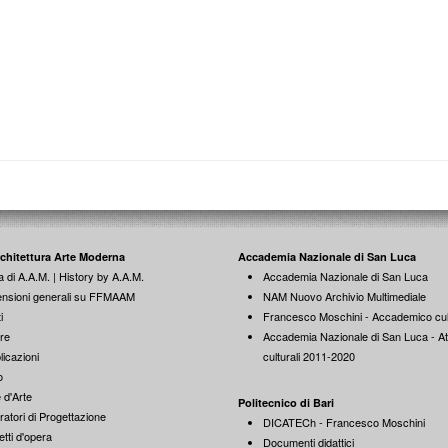
rchitettura Arte Moderna
Accademia Nazionale di San Luca
a di A.A.M. | History by A.A.M.
Accademia Nazionale di San Luca
nsioni generali su FFMAAM
NAM Nuovo Archivio Multimediale
i
Francesco Moschini - Accademico cul
re
Accademia Nazionale di San Luca - Att
licazioni
culturali 2011-2020
o
 d'Arte
Politecnico di Bari
ratori di Progettazione
DICATECh - Francesco Moschini
tti d'opera
Documenti didattici