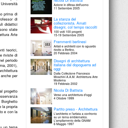
Nicola Di Battista
 Università
Azione in difesa dell'uomo
11 Settembre 2005
no prima di
ofessor di
La stanza del
collezionista. Amati
i didattici
disegni, col tempo raccolti
sono state
100 volti 100 progetti
ettura Arte
15-19 Settembre 2005
Frammenti berlinesi
Artisti e architetti con lo sguardo
ti teorici,
rivolto a Berlino.
20 Febbraio 2004
e riviste di
nel periodo
Disegni di architettura
italiana dal dopoguerra ad
erna, 2001),
oggi
rchitettura
Dalla Collezione Francesco
o anche per
Moschini A.A.M. Architettura Arte
Moderna
19 Febbraio 2002
Nicola Di Battista
al progetto
Verso una architettura d'oggi
 osservanza
4 Ottobre 1999
l Borghetto
 la propria
Partito preso - Architettura
to e con la
L'architetto e l'artista a confronto
su un tema emblematico.
L'ampliamento della GNAM
6 Maggio 1997
 su un tema