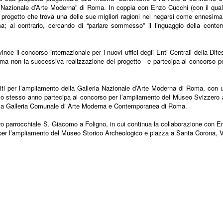
a Nazionale d’Arte Moderna” di Roma. In coppia con Enzo Cucchi (con il qual
n progetto che trova una delle sue migliori ragioni nel negarsi come ennesima
orma; al contrario, cercando di “parlare sommesso” il linguaggio della conte
vince il concorso internazionale per i nuovi uffici degli Enti Centrali della Dif
 ma non la successiva realizzazione del progetto - e partecipa al concorso pe
viti per l’ampliamento della Galleria Nazionale d’Arte Moderna di Roma, con 
ello stesso anno partecipa al concorso per l’ampliamento del Museo Svizzero 
lla Galleria Comunale di Arte Moderna e Contemporanea di Roma.
tro parrocchiale S. Giacomo a Foligno, in cui continua la collaborazione con 
rso per l’ampliamento del Museo Storico Archeologico e piazza a Santa Corona, 