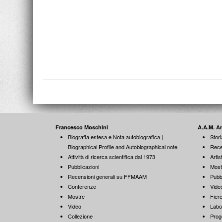
Francesco Moschini
A.A.M. A
Biografia estesa e Nota autobiografica |
Stori
Biographical Profile and Autobiographical note
Rece
Attività di ricerca scientifica dal 1973
Artist
Pubblicazioni
Most
Recensioni generali su FFMAAM
Pubb
Conferenze
Vide
Mostre
Fiere
Video
Labo
Collezione
Proge