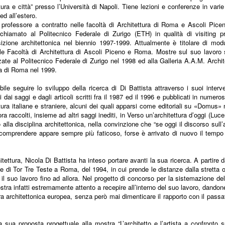
tura e città” presso l’Università di Napoli. Tiene lezioni e conferenze in varie
 ed all’estero.
 professore a contratto nelle facoltà di Architettura di Roma e Ascoli Pice
chiamato al Politecnico Federale di Zurigo (ETH) in qualità di visiting pr
zione architettonica nel biennio 1997-1999. Attualmente è titolare di modul
le Facoltà di Architettura di Ascoli Piceno e Roma. Mostre sul suo lavoro 
zate al Politecnico Federale di Zurigo nel 1998 ed alla Galleria A.A.M. Archit
 di Roma nel 1999.
ile seguire lo sviluppo della ricerca di Di Battista attraverso i suoi interven
ti dai saggi e dagli articoli scritti fra il 1987 ed il 1996 e pubblicati in numeros
tura italiane e straniere, alcuni dei quali apparsi come editoriali su «Domus» 
 ora raccolti, insieme ad altri saggi inediti, in Verso un’architettura d’oggi (Luc
lla disciplina architettonica, nella convinzione che “se oggi il discorso sull’a
 comprendere appare sempre più faticoso, forse è arrivato di nuovo il temp
tettura, Nicola Di Battista ha inteso portare avanti la sua ricerca. A partire d
le di Tor Tre Teste a Roma, del 1994, in cui prende le distanze dalla stretta
 il suo lavoro fino ad allora. Nel progetto di concorso per la sistemazione de
ostra infatti estremamente attento a recepire all’interno del suo lavoro, dandone
ra architettonica europea, senza però mai dimenticare il rapporto con il passa
sua proposta progettuale alla mostra “L’architetto e l’artista a confronto