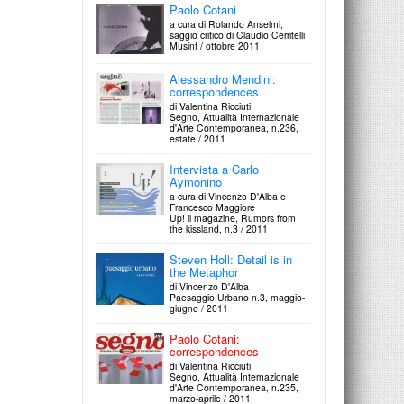
Paolo Cotani
a cura di Rolando Anselmi,
saggio critico di Claudio Cerritelli
Musinf / ottobre 2011
Alessandro Mendini:
correspondences
di Valentina Ricciuti
Segno, Attualità Internazionale
d'Arte Contemporanea, n.236,
estate / 2011
Intervista a Carlo
Aymonino
a cura di Vincenzo D'Alba e
Francesco Maggiore
Up! il magazine, Rumors from
the kissland, n.3 / 2011
Steven Holl: Detail is in
the Metaphor
di Vincenzo D'Alba
Paesaggio Urbano n.3, maggio-
giugno / 2011
Paolo Cotani:
correspondences
di Valentina Ricciuti
Segno, Attualità Internazionale
d'Arte Contemporanea, n.235,
marzo-aprile / 2011