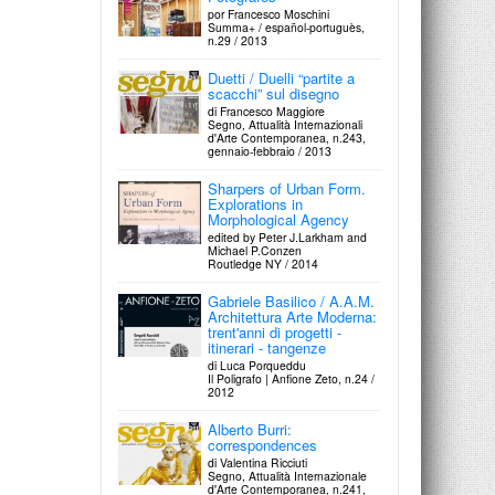
por Francesco Moschini
Summa+ / español-portuguès,
n.29 / 2013
Duetti / Duelli “partite a
scacchi” sul disegno
di Francesco Maggiore
Segno, Attualità Internazionali
d'Arte Contemporanea, n.243,
gennaio-febbraio / 2013
Sharpers of Urban Form.
Explorations in
Morphological Agency
edited by Peter J.Larkham and
Michael P.Conzen
Routledge NY / 2014
Gabriele Basilico / A.A.M.
Architettura Arte Moderna:
trent'anni di progetti -
itinerari - tangenze
di Luca Porqueddu
Il Poligrafo | Anfione Zeto, n.24 /
2012
Alberto Burri:
correspondences
di Valentina Ricciuti
Segno, Attualità Internazionale
d'Arte Contemporanea, n.241,