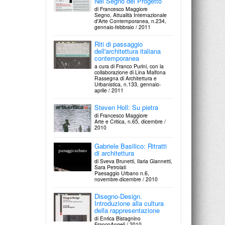
Nel Segno del Progetto
di Francesco Maggiore
Segno, Attualità Internazionale
d'Arte Contemporanea, n.234,
gennaio-febbraio / 2011
Riti di passaggio
dell'architettura italiana
contemporanea
a cura di Franco Purini, con la
collaborazione di Lina Malfona
Rassegna di Architettura e
Urbanistica, n.133, gennaio-
aprile / 2011
Steven Holl: Su pietra
di Francesco Maggiore
Arte e Critica, n.65, dicembre /
2010
Gabriele Basilico: Ritratti
di architettura
di Sveva Brunetti, Ilaria Giannetti,
Sara Petrolati
Paesaggio Urbano n.6,
novembre-dicembre / 2010
Disegno-Design.
Introduzione alla cultura
della rappresentazione
di Enrica Bistagnino
FrancoAngeli / 2010