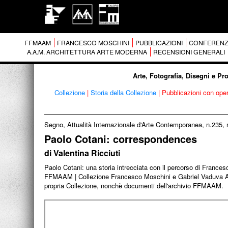
FFMAAM
FRANCESCO MOSCHINI
PUBBLICAZIONI
CONFERENZ
A.A.M. ARCHITETTURA ARTE MODERNA
RECENSIONI GENERALI
Arte, Fotografia, Disegni e Pr
Collezione
|
Storia della Collezione
|
Pubblicazioni con ope
Segno, Attualità Internazionale d'Arte Contemporanea, n.235, 
Paolo Cotani: correspondences
di Valentina Ricciuti
Paolo Cotani: una storia intrecciata con il percorso di France
FFMAAM | Collezione Francesco Moschini e Gabriel Vaduva A.A.
propria Collezione, nonchè documenti dell'archivio FFMAAM.