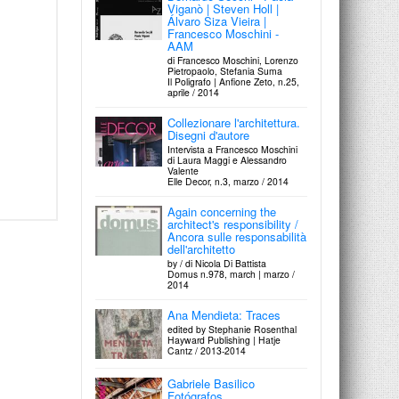
Segno, Attualità Internazionali
Viganò | Steven Holl |
d'Arte Contemporanea, n.252,
Álvaro Siza Vieira |
marzo-maggio / 2015
Francesco Moschini -
AAM
di Francesco Moschini, Lorenzo
Pietropaolo, Stefania Suma
Il Poligrafo | Anfione Zeto, n.25,
aprile / 2014
Collezionare l'architettura.
Disegni d'autore
Intervista a Francesco Moschini
di Laura Maggi e Alessandro
Valente
Elle Decor, n.3, marzo / 2014
Again concerning the
architect's responsibility /
Ancora sulle responsabilità
dell'architetto
by / di Nicola Di Battista
Domus n.978, march | marzo /
2014
Ana Mendieta: Traces
edited by Stephanie Rosenthal
Hayward Publishing | Hatje
Cantz / 2013-2014
Gabriele Basilico
Fotógrafos