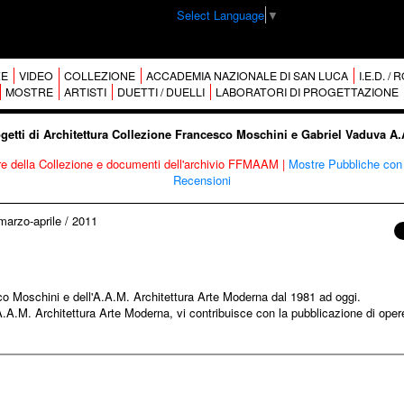
Select Language
▼
E
VIDEO
COLLEZIONE
ACCADEMIA NAZIONALE DI SAN LUCA
I.E.D. /
MOSTRE
ARTISTI
DUETTI / DUELLI
LABORATORI DI PROGETTAZIONE
ogetti di Architettura Collezione Francesco Moschini e Gabriel Vaduva A
re della Collezione e documenti dell'archivio FFMAAM
|
Mostre Pubbliche con 
Recensioni
marzo-aprile
/
2011
sco Moschini e dell'A.A.M. Architettura Arte Moderna dal 1981 ad oggi.
M. Architettura Arte Moderna, vi contribuisce con la pubblicazione di opere