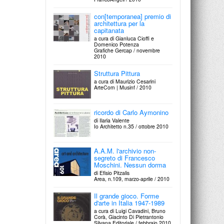
con[temporanea] premio di
architettura per la
capitanata
a cura di Gianluca Cioffi e
Domenico Potenza
Grafiche Gercap / novembre
2010
Struttura Pittura
a cura di Maurizio Cesarini
ArteCom | Musinf / 2010
ricordo di Carlo Aymonino
di Ilaria Valente
Io Architetto n.35 / ottobre 2010
A.A.M. l'archivio non-
segreto di Francesco
Moschini. Nessun dorma
di Efisio Pitzalis
Area, n.109, marzo-aprile / 2010
Il grande gioco. Forme
d'arte in Italia 1947-1989
a cura di Luigi Cavadini, Bruno
Corà, Giacinto Di Pietrantonio
Silvana Editoriale / febbraio 2010