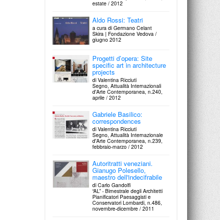
estate / 2012
Aldo Rossi: Teatri
a cura di Germano Celant
Skira | Fondazione Vedova /
giugno 2012
Progetti d’opera: Site
specific art in architecture
projects
di Valentina Ricciuti
Segno, Attualità Internazionali
d'Arte Contemporanea, n.240,
aprile / 2012
Gabriele Basilico:
correspondences
di Valentina Ricciuti
Segno, Attualità Internazionale
d'Arte Contemporanea, n.239,
febbraio-marzo / 2012
Autoritratti veneziani.
Gianugo Polesello,
maestro dell'indecifrabile
di Carlo Gandolfi
“AL” - Bimestrale degli Architetti
Pianiﬁcatori Paesaggisti e
Conservatori Lombardi, n.486,
novembre-dicembre / 2011