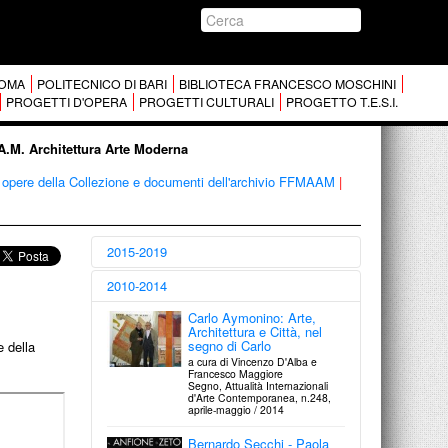
 ROMA
POLITECNICO DI BARI
BIBLIOTECA FRANCESCO MOSCHINI
PROGETTI D'OPERA
PROGETTI CULTURALI
PROGETTO T.E.S.I.
.A.M. Architettura Arte Moderna
opere della Collezione e documenti dell'archivio FFMAAM
|
2015-2019
Comunità Italia:
2010-2014
Architettura / Città /
Paesaggio 1945-2000
Carlo Aymonino: Arte,
a cura di Alberto Ferlenga e
Architettura e Città, nel
Marco Biraghi
segno di Carlo
 della
Silvana Editoriale | La Triennale /
a cura di Vincenzo D'Alba e
2015
Francesco Maggiore
Segno, Attualità Internazionali
Quarant’anni di storia
d'Arte Contemporanea, n.248,
raccontati attraverso libri,
aprile-maggio / 2014
cataloghi e collane.
di Rossella Martino
Bernardo Secchi - Paola