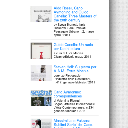
Aldo Rossi, Carlo
Aymonino and Guido
Canella: Three Masters of
the 20th century
by Sveva Brunetti, Ilaria
Giannetti, Sara Petrolati
Paesaggio Urbano n.2, marzo-
aprile / 2011
Guido Canella: Un ruolo
per l'architettura
a cura di Luca Monica
Clean edizioni / marzo 2011
Steven Holl: Su pietra per
A.A.M. Extra Moenia
Lorenzo Pietropaolo
L'industria delle Costruzioni,
n.417, gennaio-febbraio / 2011
Carlo Aymonino:
correspondences
di Valentina Ricciuti
Segno, Attualità Internazionale
d'Arte Contemporanea, n.234,
gennaio-febbraio / 2011
Massimiliano Fuksas:
Sublimi Scribi del Caos.