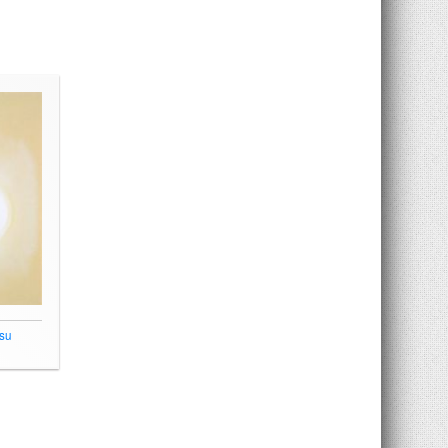
Straw, 2003
austo su legno 61x47 cm
 su