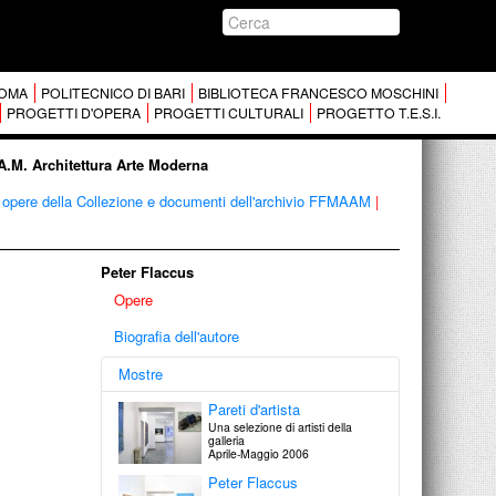
 ROMA
POLITECNICO DI BARI
BIBLIOTECA FRANCESCO MOSCHINI
PROGETTI D'OPERA
PROGETTI CULTURALI
PROGETTO T.E.S.I.
.A.M. Architettura Arte Moderna
opere della Collezione e documenti dell'archivio FFMAAM
|
Peter Flaccus
Opere
Biografia dell'autore
Mostre
Pareti d'artista
Una selezione di artisti della
galleria
Aprile-Maggio 2006
Peter Flaccus