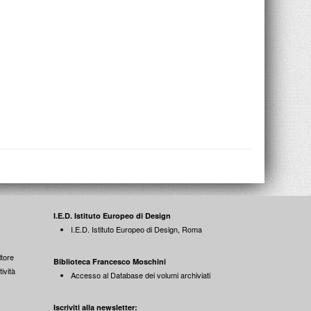
I.E.D. Istituto Europeo di Design
I.E.D. Istituto Europeo di Design, Roma
tore
Biblioteca Francesco Moschini
ività
Accesso al Database dei volumi archiviati
Iscriviti alla newsletter: