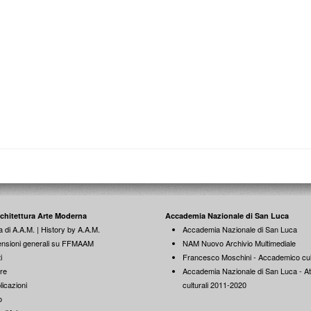
rchitettura Arte Moderna
Accademia Nazionale di San Luca
a di A.A.M. | History by A.A.M.
Accademia Nazionale di San Luca
nsioni generali su FFMAAM
NAM Nuovo Archivio Multimediale
i
Francesco Moschini - Accademico cul
re
Accademia Nazionale di San Luca - Att
licazioni
culturali 2011-2020
o