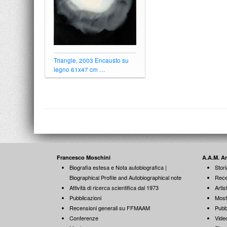
Triangle, 2003 Encausto su
legno 61x47 cm …
Francesco Moschini
A.A.M. A
Biografia estesa e Nota autobiografica |
Stori
Biographical Profile and Autobiographical note
Rece
Attività di ricerca scientifica dal 1973
Artist
Pubblicazioni
Most
Recensioni generali su FFMAAM
Pubb
Conferenze
Vide