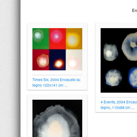
Left and Right, 2004
Encausto su legno, 115x88 cm
Times Six, 2004 Encausto su
legno 122x141 cm …
4 Events, 2004 Encau
legno, 115x88 cm …