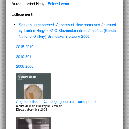
PROGETTI CULTURALI
Autori:
Lóránd Hegyi,
Felice Levini
PROGETTO T.E.S.I.
Collegamenti
Something happened. Aspects of New narratives
/
curated
by Lóránd Hegyi
/
SNG Slovenská národná galéria (Slovak
National Gallery) Bratislava 3 ottobre 2006
2015-2019
2010-2014
2005-2009
Comunità Italia: Architettura / Città / Paesaggio 1945-
2000
a cura di Alberto Ferlenga e Marco Biraghi
Carlo Aymonino: Arte, Architettura e Città, nel segno di
Silvana Editoriale | La Triennale / 2015
Carlo
a cura di Vincenzo D'Alba e Francesco Maggiore
Alighiero Boetti: Catalogo generale. Tomo primo
Segno, Attualità Internazionali d'Arte Contemporanea, n.248, aprile-
a cura di Jean Christophe Amman
maggio / 2014
Electa / dicembre 2009