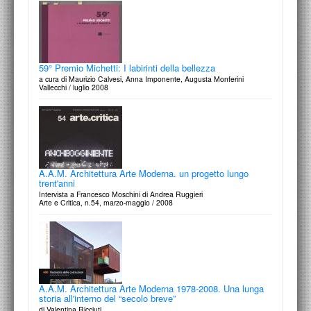
59° Premio Michetti: I labirinti della bellezza
Sharpers of Urban Form. Explorations in Morphological
a cura di Maurizio Calvesi, Anna Imponente, Augusta Monferini
Agency
Vallecchi / luglio 2008
edited by Peter J.Larkham and Michael P.Conzen
Routledge NY / 2014
A.A.M. Architettura Arte Moderna. un progetto lungo
trent'anni
Gabriele Basilico / A.A.M. Architettura Arte Moderna:
Intervista a Francesco Moschini di Andrea Ruggieri
trent'anni di progetti - itinerari - tangenze
Arte e Critica, n.54, marzo-maggio / 2008
di Luca Porqueddu
Il Poligrafo | Anfione Zeto, n.24 / 2012
A.A.M. Architettura Arte Moderna 1978-2008. Una lunga
storia all'interno del “secolo breve”
Alberto Burri: correspondences
di Valentina Ricciuti