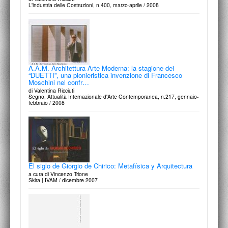
di Valentina Ricciuti
L'industria delle Costruzioni, n.400, marzo-aprile / 2008
Segno, Attualità Internazionale d'Arte Contemporanea, n.241, estate /
2012
A.A.M. Architettura Arte Moderna: la stagione dei
“DUETTI”, una pionieristica invenzione di Francesco
Aldo Rossi: Teatri
Moschini nel confr…
a cura di Germano Celant
di Valentina Ricciuti
Skira | Fondazione Vedova / giugno 2012
Segno, Attualità Internazionale d'Arte Contemporanea, n.217, gennaio-
febbraio / 2008
Progetti d’opera: Site specific art in architecture projects
di Valentina Ricciuti
El siglo de Giorgio de Chirico: Metafísica y Arquitectura
Segno, Attualità Internazionali d'Arte Contemporanea, n.240, aprile /
a cura di Vincenzo Trione
2012
Skira | IVAM / dicembre 2007