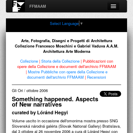
FFMAAM
Fondo Francesco Moschini
Select Language
▼
A.A.M. Architettura Arte Moderna
Percorsi, nodi, sconfinamenti e contaminazioni tra Arte,
Architettura, Design, Fotografia..
Arte, Fotografia, Disegni e Progetti di Architettura
Collezione Francesco Moschini e Gabriel Vaduva A.A.M.
Architettura Arte Moderna
Collezione
|
Storia della Collezione
|
Pubblicazioni con
FFMAAM
opere della Collezione e documenti dell'archivio FFMAAM
|
Mostre Pubbliche con opere della Collezione e
documenti dell'archivio FFMAAM
|
Recensioni
FRANCESCO MOSCHINI
PUBBLICAZIONI
Gli Ori
/
ottobre 2006
Something happened. Aspects
CONFERENZE
of New narratives
curated by Lóránd Hegyi
VIDEO
Volume uscito in occasione dell'omonima mostra presso SNG
COLLEZIONE
Slovenská národná galéria (Slovak National Gallery) Bratislava,
dal 3 ottobre al 26 novembre 2006 a cura di Lóránd Hegyi con