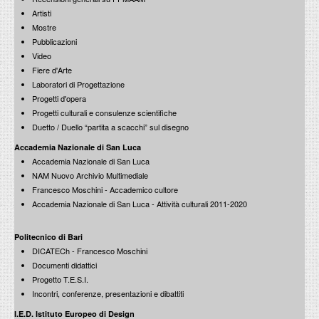
by / di Lino Sinibaldi
Urbanistica, n.124, maggio-agosto / 2004
Artisti
Mostre
Pubblicazioni
Video
Fiere d'Arte
Laboratori di Progettazione
Steven Holl: Su pietra per A.A.M. Extra Moenia
Lorenzo Pietropaolo
Ettore Sordini
Progetti d'opera
L'industria delle Costruzioni, n.417, gennaio-febbraio / 2011
a cura di Antonio Capaccio e Ettore Sordini
Progetti culturali e consulenze scientifiche
CERP Edizioni / luglio 2003
Duetto / Duello “partita a scacchi” sul disegno
Accademia Nazionale di San Luca
Accademia Nazionale di San Luca
NAM Nuovo Archivio Multimediale
Francesco Moschini - Accademico cultore
Carlo Aymonino: correspondences
Accademia Nazionale di San Luca - Attività culturali 2011-2020
di Valentina Ricciuti
Segno, disegno e progetto nell'architettura italiana del
Segno, Attualità Internazionale d'Arte Contemporanea, n.234, gennaio-
novecento
febbraio / 2011
attraverso le incisioni e i disegni della Collezione Francesco Moschini
A.A.M. Architettura Arte Moderna
Politecnico di Bari
A.A.M. | Istituto Italiano di Cultura, Seul / settembre 2002
DICATECh - Francesco Moschini
Documenti didattici
Progetto T.E.S.I.
Incontri, conferenze, presentazioni e dibattiti
Massimiliano Fuksas: Sublimi Scribi del Caos. Nel Segno
I.E.D. Istituto Europeo di Design