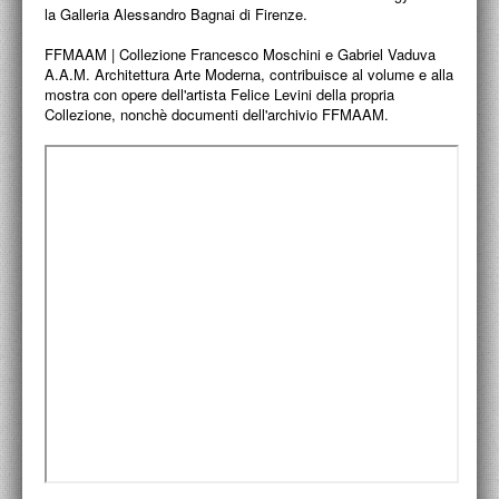
la Galleria Alessandro Bagnai di Firenze.
ACCADEMIA NAZIONALE DI SAN LUCA
FFMAAM | Collezione Francesco Moschini e Gabriel Vaduva
I.E.D. / ROMA
A.A.M. Architettura Arte Moderna, contribuisce al volume e alla
mostra con opere dell'artista Felice Levini della propria
POLITECNICO DI BARI
Collezione, nonchè documenti dell'archivio FFMAAM.
BIBLIOTECA FRANCESCO MOSCHINI
A.A.M. ARCHITETTURA ARTE MODERNA
RECENSIONI GENERALI
MOSTRE
ARTISTI
DUETTI / DUELLI
LABORATORI DI PROGETTAZIONE
PROGETTI D'OPERA