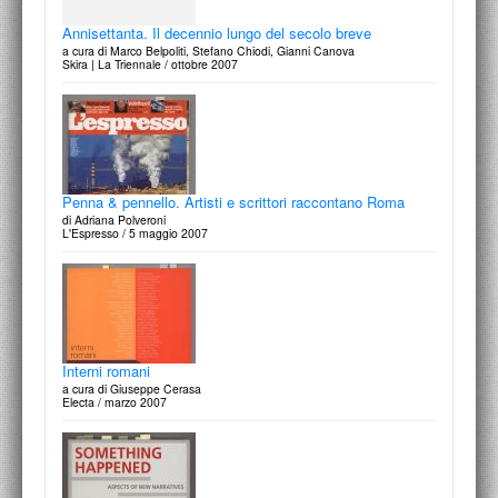
Gabriele Basilico: correspondences
Annisettanta. Il decennio lungo del secolo breve
di Valentina Ricciuti
a cura di Marco Belpoliti, Stefano Chiodi, Gianni Canova
Segno, Attualità Internazionale d'Arte Contemporanea, n.239, febbraio-
Skira | La Triennale / ottobre 2007
marzo / 2012
Penna & pennello. Artisti e scrittori raccontano Roma
Autoritratti veneziani. Gianugo Polesello, maestro
dell'indecifrabile
di Adriana Polveroni
L'Espresso / 5 maggio 2007
di Carlo Gandolfi
“AL” - Bimestrale degli Architetti Pianiﬁcatori Paesaggisti e Conservatori
Lombardi, n.486, novembre-dicembre / 2011
Interni romani
a cura di Giuseppe Cerasa
Paolo Cotani
Electa / marzo 2007
a cura di Rolando Anselmi, saggio critico di Claudio Cerritelli
Musinf / ottobre 2011