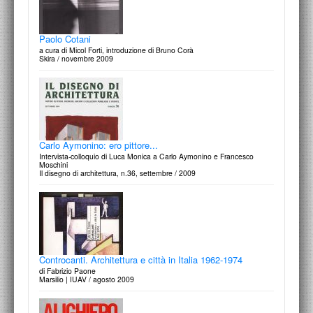
Quarant’anni di storia raccontati attraverso libri, cataloghi
e collane.
di Rossella Martino
Segno, Attualità Internazionali d'Arte Contemporanea, n.252, marzo-
Bernardo Secchi - Paola Viganò | Steven Holl | Álvaro
Paolo Cotani
maggio / 2015
Siza Vieira | Francesco Moschini - AAM
a cura di Micol Forti, introduzione di Bruno Corà
di Francesco Moschini, Lorenzo Pietropaolo, Stefania Suma
Skira / novembre 2009
Il Poligrafo | Anfione Zeto, n.25, aprile / 2014
Carlo Aymonino: ero pittore...
Collezionare l'architettura. Disegni d'autore
Intervista-colloquio di Luca Monica a Carlo Aymonino e Francesco
Intervista a Francesco Moschini di Laura Maggi e Alessandro Valente
Moschini
Elle Decor, n.3, marzo / 2014
Il disegno di architettura, n.36, settembre / 2009
Again concerning the architect's responsibility / Ancora
Controcanti. Architettura e città in Italia 1962-1974
sulle responsabilità dell'architetto
di Fabrizio Paone
by / di Nicola Di Battista
Marsilio | IUAV / agosto 2009
Domus n.978, march | marzo / 2014