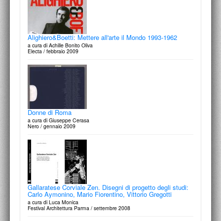
Alighiero&Boetti: Mettere all'arte il Mondo 1993-1962
Ana Mendieta: Traces
a cura di Achille Bonito Oliva
edited by Stephanie Rosenthal
Electa / febbraio 2009
Hayward Publishing | Hatje Cantz / 2013-2014
Donne di Roma
Gabriele Basilico Fotógrafos
a cura di Giuseppe Cerasa
por Francesco Moschini
Nero / gennaio 2009
Summa+ / español-portuguès, n.29 / 2013
Gallaratese Corviale Zen. Disegni di progetto degli studi:
Duetti / Duelli “partite a scacchi” sul disegno
Carlo Aymonino, Mario Fiorentino, Vittorio Gregotti
di Francesco Maggiore
a cura di Luca Monica
Segno, Attualità Internazionali d'Arte Contemporanea, n.243, gennaio-
Festival Architettura Parma / settembre 2008
febbraio / 2013