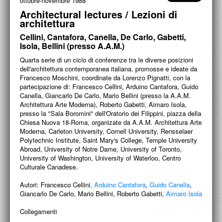
ottobre-novembre 1988
PROGETTI CULTURALI
Architectural lectures / Lezioni di
architettura
PROGETTO T.E.S.I.
Cellini, Cantafora, Canella, De Carlo, Gabetti,
Isola, Bellini (presso A.A.M.)
Quarta serie di un ciclo di conferenze tra le diverse posizioni
dell'architettura contemporanea italiana, promosse e ideate da
Francesco Moschini, coordinate da Lorenzo Pignatti, con la
partecipazione di: Francesco Cellini, Arduino Cantafora, Guido
Canella, Giancarlo De Carlo, Mario Bellini (presso la A.A.M.
Architettura Arte Moderna), Roberto Gabetti, Aimaro Isola,
presso la "Sala Boromini" dell'Oratorio dei Filippini, piazza della
Chiesa Nuova 18-Roma, organizate da A.A.M. Architettura Arte
Moderna, Carleton University, Cornell University, Rensselaer
Polytechnic Institute, Saint Mary's College, Temple University
Abroad, University of Notre Dame, University of Toronto,
University of Washington, University of Waterloo, Centro
Culturale Canadese.
Autori:
Francesco Cellini,
Arduino Cantafora
,
Guido Canella
,
Giancarlo De Carlo, Mario Bellini, Roberto Gabetti,
Aimaro Isola
Collegamenti