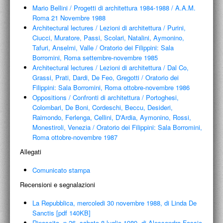
Mario Bellini
/
Progetti di architettura 1984-1988
/
A.A.M.
Roma 21 Novembre 1988
Architectural lectures / Lezioni di architettura
/
Purini,
Ciucci, Muratore, Passi, Scolari, Natalini, Aymonino,
Tafuri, Anselmi, Valle
/
Oratorio dei Filippini: Sala
Borromini, Roma settembre-novembre 1985
Architectural lectures / Lezioni di architettura
/
Dal Co,
Grassi, Prati, Dardi, De Feo, Gregotti
/
Oratorio dei
Filippini: Sala Borromini, Roma ottobre-novembre 1986
Oppositions / Confronti di architettura
/
Portoghesi,
Colombari, De Boni, Cordeschi, Beccu, Desideri,
Raimondo, Ferlenga, Cellini, D'Ardia, Aymonino, Rossi,
Monestiroli, Venezia
/
Oratorio dei Filippini: Sala Borromini,
Roma ottobre-novembre 1987
Allegati
Comunicato stampa
Recensioni e segnalazioni
La Repubblica, mercoledi 30 novembre 1988, di Linda De
Sanctis [pdf 140KB]
Rinascita, n.26, sabato 8 luglio 1989, di Alessandra Fassio