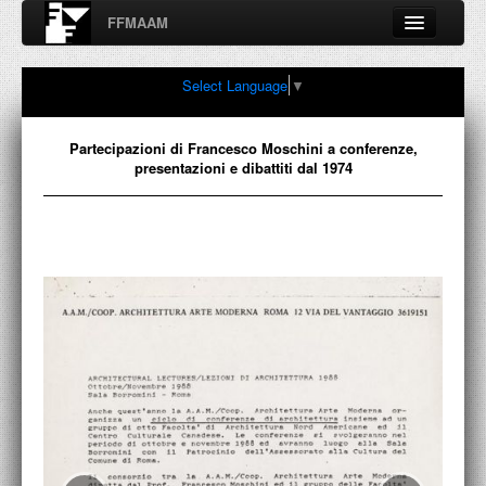
FFMAAM
Fondo Francesco Moschini
Select Language
▼
A.A.M. Architettura Arte Moderna
Percorsi, nodi, sconfinamenti e contaminazioni tra Arte,
Architettura, Design, Fotografia..
Partecipazioni di Francesco Moschini a conferenze,
presentazioni e dibattiti dal 1974
FFMAAM
FRANCESCO MOSCHINI
PUBBLICAZIONI
CONFERENZE
VIDEO
COLLEZIONE