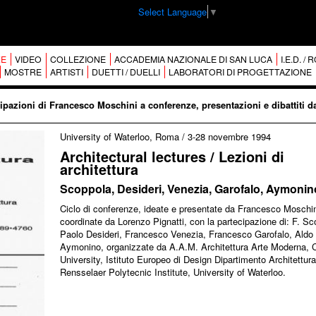
Select Language
▼
E
VIDEO
COLLEZIONE
ACCADEMIA NAZIONALE DI SAN LUCA
I.E.D. /
MOSTRE
ARTISTI
DUETTI / DUELLI
LABORATORI DI PROGETTAZIONE
ipazioni di Francesco Moschini a conferenze, presentazioni e dibattiti d
University of Waterloo, Roma
/
3-28 novembre 1994
Architectural lectures / Lezioni di
architettura
Scoppola, Desideri, Venezia, Garofalo, Aymonin
Ciclo di conferenze, ideate e presentate da Francesco Moschin
coordinate da Lorenzo Pignatti, con la partecipazione di: F. Sc
Paolo Desideri, Francesco Venezia, Francesco Garofalo, Aldo
Aymonino, organizzate da A.A.M. Architettura Arte Moderna, C
University, Istituto Europeo di Design Dipartimento Architettura
Rensselaer Polytecnic Institute, University of Waterloo.