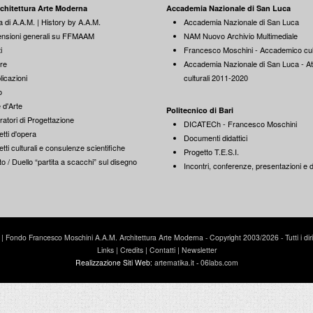
rchitettura Arte Moderna
Accademia Nazionale di San Luca
a di A.A.M. | History by A.A.M.
Accademia Nazionale di San Luca
nsioni generali su FFMAAM
NAM Nuovo Archivio Multimediale
i
Francesco Moschini - Accademico cul
re
Accademia Nazionale di San Luca - Att
licazioni
culturali 2011-2020
o
 d'Arte
Politecnico di Bari
ratori di Progettazione
DICATECh - Francesco Moschini
tti d'opera
Documenti didattici
tti culturali e consulenze scientifiche
Progetto T.E.S.I.
o / Duello “partita a scacchi” sul disegno
Incontri, conferenze, presentazioni e di
Fondo Francesco Moschini A.A.M. Architettura Arte Moderna - Copyright 2003/2026 - Tutti i diritti
Links
|
Credits
|
Contatti
|
Newsletter
Realizzazione Siti Web:
artematika.it
-
06labs.com