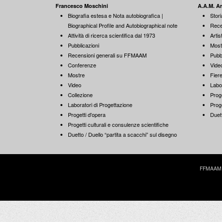
Francesco Moschini
A.A.M. A
Biografia estesa e Nota autobiografica |
Stori
Biographical Profile and Autobiographical note
Rece
Attività di ricerca scientifica dal 1973
Artist
Pubblicazioni
Most
Recensioni generali su FFMAAM
Pubb
Conferenze
Vide
Mostre
Fiere
Video
Labo
Collezione
Proge
Laboratori di Progettazione
Proge
Progetti d'opera
Duett
Progetti culturali e consulenze scientifiche
Duetto / Duello “partita a scacchi” sul disegno
FFMAAM | 