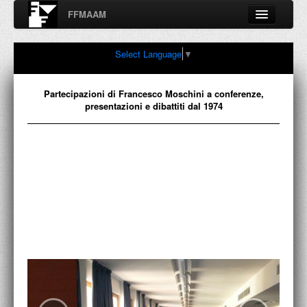
FFMAAM
Fondo Francesco Moschini
Select Language
▼
A.A.M. Architettura Arte Moderna
Percorsi, nodi, sconfinamenti e contaminazioni tra Arte,
Architettura, Design, Fotografia..
Partecipazioni di Francesco Moschini a conferenze,
presentazioni e dibattiti dal 1974
FFMAAM
FRANCESCO MOSCHINI
PUBBLICAZIONI
CONFERENZE
VIDEO
COLLEZIONE