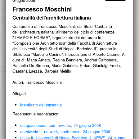
Giugno 2008
PROGETTI CULTURALI
Francesco Moschini
PROGETTO T.E.S.I.
Centralità dell’architettura italiana
Conferenza di Francesco Moschini, dal titolo “Centralità
dell’architettura italiana” all'interno del ciclo di conferenze
"TEMPO E FORMA", organizzato dal dottorato in
“Composizione Architettonica” della Facoltà di Architettura
dell’Università degli Studi di Napoli “Federico II”, presso la
Biblioteca “Marcello Canino”: Introduzione di Alberto Cuomo. A
cura di: Maria Amato, Regina Bandiera, Andrea Carbonara,
Raffaella De Simona, Maria Gabriella Errico, Gianluigi Freda,
Gaetana Laezza, Barbara Melillo
Autori:
Francesco Moschini
Allegati
Manifesto dell'iniziativa
Recensioni e segnalazioni
europaconcorsi.com, events, 24 giugno 2008
archiworld.it, network, conferenze, 24 giugno 2008
unina.it, Università di Napoli Federico II, NEWS, 24 giugno