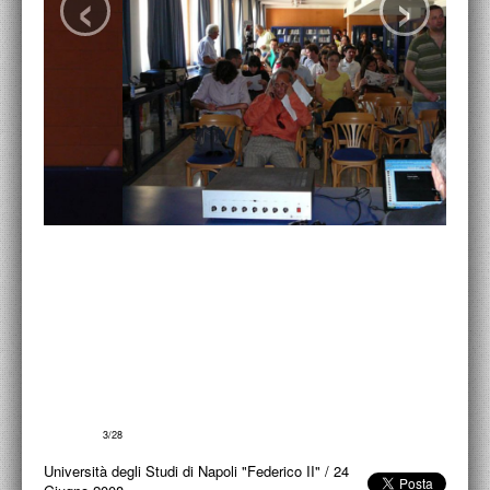
‹
›
ACCADEMIA NAZIONALE DI SAN LUCA
I.E.D. / ROMA
POLITECNICO DI BARI
BIBLIOTECA FRANCESCO MOSCHINI
A.A.M. ARCHITETTURA ARTE MODERNA
RECENSIONI GENERALI
MOSTRE
ARTISTI
DUETTI / DUELLI
LABORATORI DI PROGETTAZIONE
4/28
PROGETTI D'OPERA
Università degli Studi di Napoli "Federico II"
/
24