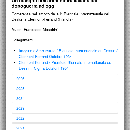
Un disegno dell'architettura italiana dal
PROGETTI CULTURALI
dopoguerra ad oggi
PROGETTO T.E.S.I.
Conferenza nell'ambito della I^ Biennale Internazionale del
Design a Clermont-Ferrand (Francia).
Autori:
Francesco Moschini
Collegamenti
Imagine d'Architettura
/
Biennale Internationale du Dessin
/
Clermont-Ferrand Octobre 1984
Clermont-Ferrand
/
Premiere Biennale Internationale du
Dessin
/
Sigma Edizioni 1984
2026
2025
2024
2023
Francesco Moschini
2022
Liber amicorum
27 aprile 2026
Laura Marcucci
2021
a 10 anni dalla sua scomparsa