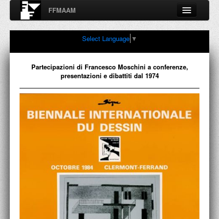
FFMAAM
Fondo Francesco Moschini
Select Language
▼
A.A.M. Architettura Arte Moderna
Percorsi, nodi, sconfinamenti e contaminazioni tra Arte,
Architettura, Design, Fotografia..
Partecipazioni di Francesco Moschini a conferenze,
presentazioni e dibattiti dal 1974
FFMAAM
FRANCESCO MOSCHINI
PUBBLICAZIONI
CONFERENZE
VIDEO
COLLEZIONE