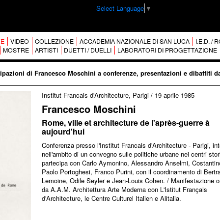
Select Language
▼
E
VIDEO
COLLEZIONE
ACCADEMIA NAZIONALE DI SAN LUCA
I.E.D. /
MOSTRE
ARTISTI
DUETTI / DUELLI
LABORATORI DI PROGETTAZIONE
ipazioni di Francesco Moschini a conferenze, presentazioni e dibattiti d
Institut Francais d'Architecture, Parigi
/
19 aprile 1985
Francesco Moschini
Rome, ville et architecture de l'après-guerre à
aujourd'hui
Conferenza presso l'Institut Francais d'Architecture - Parigi, in
nell'ambito di un convegno sulle politiche urbane nei centri stori
partecipa con Carlo Aymonino, Alessandro Anselmi, Costantin
Paolo Portoghesi, Franco Purini, con il coordinamento di Bertr
Lemoine, Odile Seyler e Jean-Louis Cohen. / Manifestazione o
da A.A.M. Architettura Arte Moderna con L'Istitut Français
d'Architecture, le Centre Culturel Italien e Alitalia.