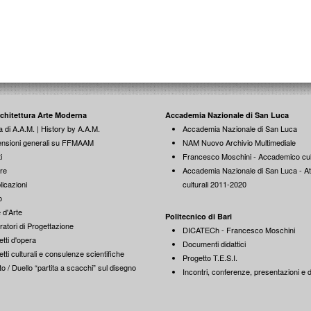
rchitettura Arte Moderna
Accademia Nazionale di San Luca
a di A.A.M. | History by A.A.M.
Accademia Nazionale di San Luca
nsioni generali su FFMAAM
NAM Nuovo Archivio Multimediale
i
Francesco Moschini - Accademico cul
re
Accademia Nazionale di San Luca - Att
licazioni
culturali 2011-2020
o
 d'Arte
Politecnico di Bari
ratori di Progettazione
DICATECh - Francesco Moschini
tti d'opera
Documenti didattici
tti culturali e consulenze scientifiche
Progetto T.E.S.I.
o / Duello “partita a scacchi” sul disegno
Incontri, conferenze, presentazioni e di