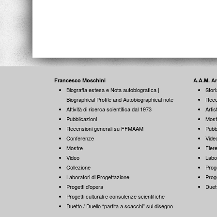
Francesco Moschini
A.A.M. A
Biografia estesa e Nota autobiografica |
Stori
Biographical Profile and Autobiographical note
Rece
Attività di ricerca scientifica dal 1973
Artist
Pubblicazioni
Most
Recensioni generali su FFMAAM
Pubb
Conferenze
Vide
Mostre
Fiere
Video
Labo
Collezione
Proge
Laboratori di Progettazione
Proge
Progetti d'opera
Duett
Progetti culturali e consulenze scientifiche
Duetto / Duello “partita a scacchi” sul disegno