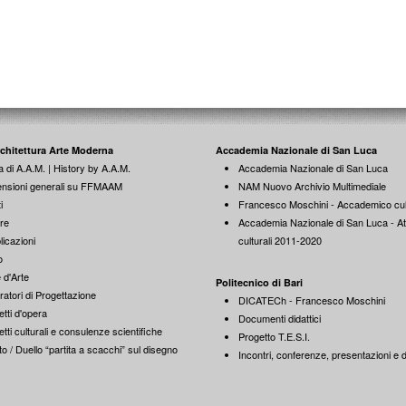
rchitettura Arte Moderna
Accademia Nazionale di San Luca
a di A.A.M. | History by A.A.M.
Accademia Nazionale di San Luca
nsioni generali su FFMAAM
NAM Nuovo Archivio Multimediale
i
Francesco Moschini - Accademico cul
re
Accademia Nazionale di San Luca - Att
licazioni
culturali 2011-2020
o
 d'Arte
Politecnico di Bari
ratori di Progettazione
DICATECh - Francesco Moschini
tti d'opera
Documenti didattici
tti culturali e consulenze scientifiche
Progetto T.E.S.I.
o / Duello “partita a scacchi” sul disegno
Incontri, conferenze, presentazioni e di