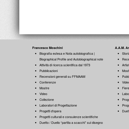
Francesco Moschini
A.A.M. A
Biografia estesa e Nota autobiografica |
Stori
Biographical Profile and Autobiographical note
Rece
Attività di ricerca scientifica dal 1973
Artist
Pubblicazioni
Most
Recensioni generali su FFMAAM
Pubb
Conferenze
Vide
Mostre
Fiere
Video
Labo
Collezione
Proge
Laboratori di Progettazione
Proge
Progetti d'opera
Duett
Progetti culturali e consulenze scientifiche
Duetto / Duello “partita a scacchi” sul disegno