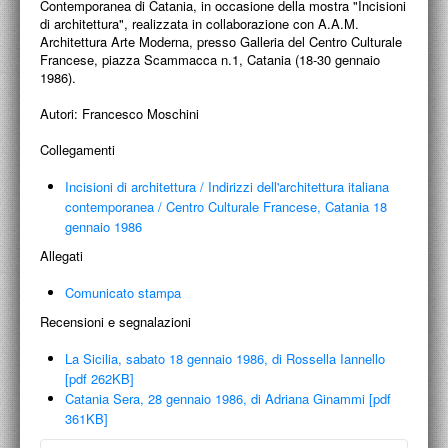
Contemporanea di Catania, in occasione della mostra "Incisioni
PROGETTI CULTURALI
di architettura", realizzata in collaborazione con A.A.M.
Architettura Arte Moderna, presso Galleria del Centro Culturale
PROGETTO T.E.S.I.
Francese, piazza Scammacca n.1, Catania (18-30 gennaio
1986).
Autori:
Francesco Moschini
Collegamenti
Incisioni di architettura
/
Indirizzi dell'architettura italiana
contemporanea
/
Centro Culturale Francese, Catania 18
gennaio 1986
Allegati
Comunicato stampa
Recensioni e segnalazioni
La Sicilia, sabato 18 gennaio 1986, di Rossella Iannello
[pdf 262KB]
Catania Sera, 28 gennaio 1986, di Adriana Ginammi [pdf
361KB]