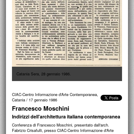
ACCADEMIA NAZIONALE DI SAN LUCA
I.E.D. / ROMA
POLITECNICO DI BARI
BIBLIOTECA FRANCESCO MOSCHINI
A.A.M. ARCHITETTURA ARTE MODERNA
RECENSIONI GENERALI
Catania Sera, 28 gennaio 1986.
MOSTRE
ARTISTI
CIAC-Centro Informazione d'Arte Contemporanea,
Catania
/
17 gennaio 1986
DUETTI / DUELLI
Francesco Moschini
LABORATORI DI PROGETTAZIONE
Indirizzi dell'architettura italiana contemporanea
PROGETTI D'OPERA
Conferenza di Francesco Moschini, presentato dall'arch.
Fabrizio Crisafulli, presso CIAC-Centro Informazione d'Arte