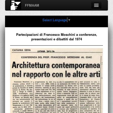
FFMAAM
Fondo Francesco Moschini
Select Language
▼
A.A.M. Architettura Arte Moderna
Percorsi, nodi, sconfinamenti e contaminazioni tra Arte,
Architettura, Design, Fotografia..
Partecipazioni di Francesco Moschini a conferenze,
presentazioni e dibattiti dal 1974
FFMAAM
FRANCESCO MOSCHINI
PUBBLICAZIONI
CONFERENZE
VIDEO
COLLEZIONE