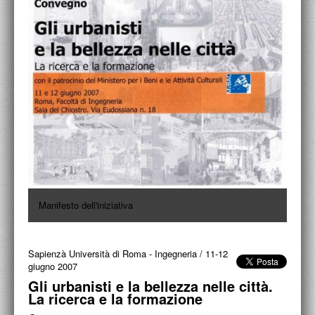
ACCADEMIA NAZIONALE DI SAN LUCA
I.E.D. / ROMA
POLITECNICO DI BARI
BIBLIOTECA FRANCESCO MOSCHINI
A.A.M. ARCHITETTURA ARTE MODERNA
RECENSIONI GENERALI
MOSTRE
Manifesto dell'iniziativa
ARTISTI
DUETTI / DUELLI
Sapienzà Università di Roma - Ingegneria
/
11-12
LABORATORI DI PROGETTAZIONE
giugno 2007
Gli urbanisti e la bellezza nelle città.
PROGETTI D'OPERA
La ricerca e la formazione