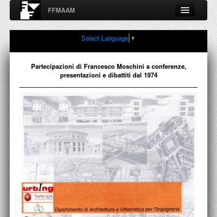
FFMAAM
Fondo Francesco Moschini
Select Language
▼
A.A.M. Architettura Arte Moderna
Percorsi, nodi, sconfinamenti e contaminazioni tra Arte,
Architettura, Design, Fotografia..
Partecipazioni di Francesco Moschini a conferenze,
presentazioni e dibattiti dal 1974
FFMAAM
FRANCESCO MOSCHINI
PUBBLICAZIONI
CONFERENZE
VIDEO
COLLEZIONE