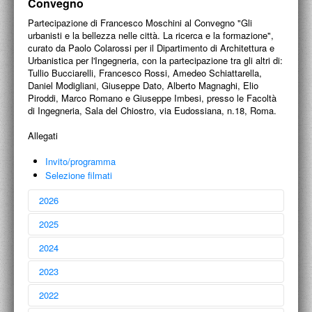
Convegno
PROGETTI CULTURALI
Partecipazione di Francesco Moschini al Convegno "Gli
PROGETTO T.E.S.I.
urbanisti e la bellezza nelle città. La ricerca e la formazione",
curato da Paolo Colarossi per il Dipartimento di Architettura e
Urbanistica per l'Ingegneria, con la partecipazione tra gli altri di:
Tullio Bucciarelli, Francesco Rossi, Amedeo Schiattarella,
Daniel Modigliani, Giuseppe Dato, Alberto Magnaghi, Elio
Piroddi, Marco Romano e Giuseppe Imbesi, presso le Facoltà
di Ingegneria, Sala del Chiostro, via Eudossiana, n.18, Roma.
Allegati
Invito/programma
Selezione filmati
2026
2025
2024
2023
Francesco Moschini
2022
Liber amicorum
27 aprile 2026
Laura Marcucci