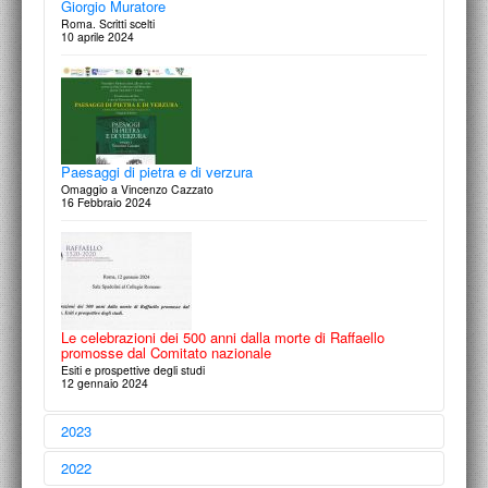
Giorgio Muratore
Roma. Scritti scelti
10 aprile 2024
Cantieri da Eternare
Immagini del costruire dall’inchiostro alla celluloide
27 marzo 2025
Paesaggi di pietra e di verzura
Omaggio a Vincenzo Cazzato
16 Febbraio 2024
Francesco Moschini
Arte, Architettura, Città e Paesaggi - Dissolvenze incrociate e sguardi
rubati
20 Febbraio 2025
Le celebrazioni dei 500 anni dalla morte di Raffaello
promosse dal Comitato nazionale
Esiti e prospettive degli studi
12 gennaio 2024
2023
Dal disegno al metaverso. Architetture immaginate,
2022
Scritture, Linguaggi artificiali