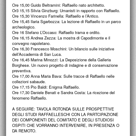
PROGETTI CULTURALI
Ore 15,00 Guido Beltramini: Raffaello nato architetto.
Or3 15,15 Silvia Ginzburg: Umanisti in rapporto con Raffaello.
PROGETTO T.E.S.I.
Ore 15,30 Vincenzo Farinella: Raffaello e l’Antico.
Ore 15,45 Ilaria Sgarbozza: La lezione di Raffaello in un parco
archeologico.
Ore 16 Stefano L’Occaso: Raffaello trama e ordito.
Ore 16,15 Andrea Zezza: La mostra di Capodimonte e il
convegno napoletano.
Ore 16,30 Francesco Moschini: Un bilancio sulle iniziative
dell’Accademia di San Luca.
Ore 16,45 Marina Minozzi: La Deposizione della Galleria
Borghese. Un nuovo progetto di indagine e di conservazione
preventiva.
Ore 17,00 Anna Maria Bava: Sulle tracce di Raffaello nelle
collezioni sabaude.
Ore 17,15 Pio Baldi: Enigma Raffaello.
Ore 17,30 Daniele Benati e Sandra Costa: La ricezione del
fenomeno Raffaello.
A SEGUIRE: TAVOLA ROTONDA SULLE PROSPETTIVE
DEGLI STUDI RAFFAELLESCHI CON LA PARTCIPAZIONE
DEI COMPONENTI DEL COMITATO E DEGLI STUDIOSI
OSPITI CHE VORRANNO INTERVENIRE, IN PRESENZA O
DA REMOTO.