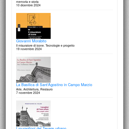
memoria e storia
10 dicembre 2024
Ferdinando Fuga
Architetto di Corte
28 febbraio 2026
Robert Venturi and Denise Scott Brown
Project as Text and Images
14 novembre 2025
Giovanni Morabito
Il misuratore di icone. Tecnologie e progetto
19 novembre 2024
Arduino Cantàfora
Parole e immagini
27 ottobre 2025
La Basilica di Sant'Agostino in Campo Marzio
Arte, Architettura, Restauro
7 novembre 2024
Onofrio Mangini
architetto
Sorprendente Novecento / 8 ottobre 2025
I muraglioni del Tevere urbano