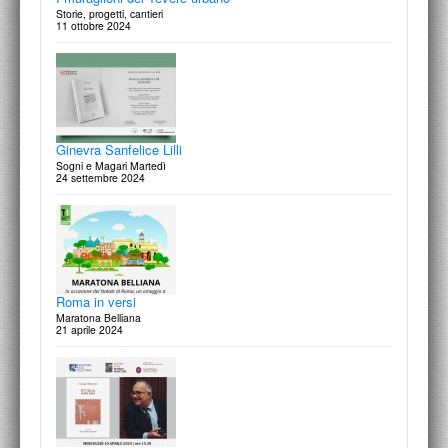
Storie, progetti, cantieri
11 ottobre 2024
Robert Venturi and Denise Scott Brown
Drawing Rome
25 giugno 2025
Ginevra Sanfelice Lilli
Sogni e Magari Martedì
24 settembre 2024
Robert Venturi and Denise Scott Brown
Histories and Legacy of their Philosophy and Projects
17 giugno 2025
Roma in versi
Maratona Belliana
21 aprile 2024
Innocenzo Sabbatini
giornata di studio
23 maggio 2025