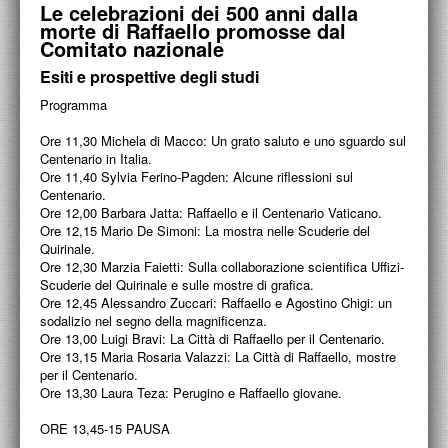
Le celebrazioni dei 500 anni dalla
ACCADEMIA NAZIONALE DI SAN LUCA
morte di Raffaello promosse dal
Comitato nazionale
I.E.D. / ROMA
Esiti e prospettive degli studi
POLITECNICO DI BARI
Programma
BIBLIOTECA FRANCESCO MOSCHINI
Ore 11,30 Michela di Macco: Un grato saluto e uno sguardo sul
Centenario in Italia.
A.A.M. ARCHITETTURA ARTE MODERNA
Ore 11,40 Sylvia Ferino-Pagden: Alcune riflessioni sul
Centenario.
Ore 12,00 Barbara Jatta: Raffaello e il Centenario Vaticano.
RECENSIONI GENERALI
Ore 12,15 Mario De Simoni: La mostra nelle Scuderie del
Quirinale.
MOSTRE
Ore 12,30 Marzia Faietti: Sulla collaborazione scientifica Uffizi-
Scuderie del Quirinale e sulle mostre di grafica.
ARTISTI
Ore 12,45 Alessandro Zuccari: Raffaello e Agostino Chigi: un
sodalizio nel segno della magnificenza.
DUETTI / DUELLI
Ore 13,00 Luigi Bravi: La Città di Raffaello per il Centenario.
Ore 13,15 Maria Rosaria Valazzi: La Città di Raffaello, mostre
LABORATORI DI PROGETTAZIONE
per il Centenario.
Ore 13,30 Laura Teza: Perugino e Raffaello giovane.
PROGETTI D'OPERA
ORE 13,45-15 PAUSA