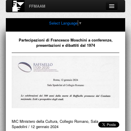
FFMAAM
Fondo Francesco Moschini
Select Language
▼
A.A.M. Architettura Arte Moderna
Percorsi, nodi, sconfinamenti e contaminazioni tra Arte,
Architettura, Design, Fotografia..
Partecipazioni di Francesco Moschini a conferenze,
presentazioni e dibattiti dal 1974
FFMAAM
FRANCESCO MOSCHINI
PUBBLICAZIONI
CONFERENZE
VIDEO
MiC Ministero della Cultura, Collegio Romano, Sala
COLLEZIONE
Spadolini
/
12 gennaio 2024