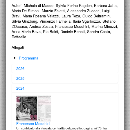
Autori:
Michela di Macco, Sylvia Ferino-Pagden, Barbara Jatta,
Mario De Simoni, Marzia Faietti, Alessandro Zuccari, Luigi
Bravi, Maria Rosaria Valazzi, Laura Teza, Guido Beltramini,
Silvia Ginzburg, Vincenzo Farinella, Ilaria Sgarbozza, Stefano
L’Occaso, Andrea Zezza, Francesco Moschini, Marina Minozzi,
Anna Maria Bava, Pio Baldi, Daniele Benati, Sandra Costa,
Raffaello
Allegati
Programma
2026
2025
2024
Francesco Moschini
Liber amicorum
27 aprile 2026
Laura Marcucci
a 10 anni dalla sua scomparsa
24 novembre 2025
Francesco Moschini
Un contributo alla ritrovata centralità del progetto, dagli anni ‘70, tra