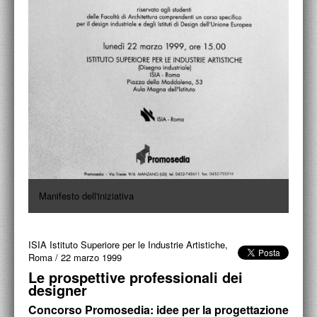
ACCADEMIA NAZIONALE DI SAN LUCA
I.E.D. / ROMA
POLITECNICO DI BARI
BIBLIOTECA FRANCESCO MOSCHINI
A.A.M. ARCHITETTURA ARTE MODERNA
RECENSIONI GENERALI
MOSTRE
Manifesto dell'iniziativa
ARTISTI
DUETTI / DUELLI
ISIA Istituto Superiore per le Industrie Artistiche,
Roma
/
22 marzo 1999
LABORATORI DI PROGETTAZIONE
Le prospettive professionali dei
designer
PROGETTI D'OPERA
Concorso Promosedia: idee per la progettazione