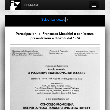
FFMAAM
Fondo Francesco Moschini
Select Language
▼
A.A.M. Architettura Arte Moderna
Percorsi, nodi, sconfinamenti e contaminazioni tra Arte,
Architettura, Design, Fotografia..
Partecipazioni di Francesco Moschini a conferenze,
presentazioni e dibattiti dal 1974
FFMAAM
FRANCESCO MOSCHINI
PUBBLICAZIONI
CONFERENZE
VIDEO
COLLEZIONE