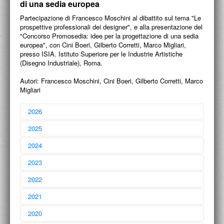
di una sedia europea
PROGETTI CULTURALI
Partecipazione di Francesco Moschini al dibattito sul tema "Le
PROGETTO T.E.S.I.
prospettive professionali dei designer", e alla presentazione del
"Concorso Promosedia: idee per la progettazione di una sedia
europea", con Cini Boeri, Gilberto Corretti, Marco Migliari,
presso ISIA. Istituto Superiore per le Industrie Artistiche
(Disegno Industriale), Roma.
Autori:
Francesco Moschini, Cini Boeri, Gilberto Corretti, Marco
Migliari
2026
2025
2024
2023
Francesco Moschini
2022
Liber amicorum
27 aprile 2026
Laura Marcucci
2021
a 10 anni dalla sua scomparsa
24 novembre 2025
Francesco Moschini
2020
Un contributo alla ritrovata centralità del progetto, dagli anni ‘70, tra
memoria e storia
Francesco Moschini