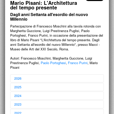
Mario Pisani: L'Architettura
PROGETTI CULTURALI
del tempo presente
PROGETTO T.E.S.I.
Dagli anni Settanta all'esordio del nuovo
Millennio
Partecipazione di Francesco Moschini alla tavola rotonda con
Margherita Guccione, Luigi Prestinenza Puglisi, Paolo
Portoghesi, Franco Purini, in occasione della presentazione del
libro di Mario Pisani "L'Architettura del tempo presente. Dagli
anni Settanta all'esordio del nuovo Millennio", presso Maxxi -
Museo delle Arti del XXI Secolo, Roma.
Autori:
Francesco Moschini, Margherita Guccione, Luigi
Prestinenza Puglisi,
Paolo Portoghesi
,
Franco Purini
, Mario
Pisani
2026
2025
2024
2023
Francesco Moschini
2022
Liber amicorum