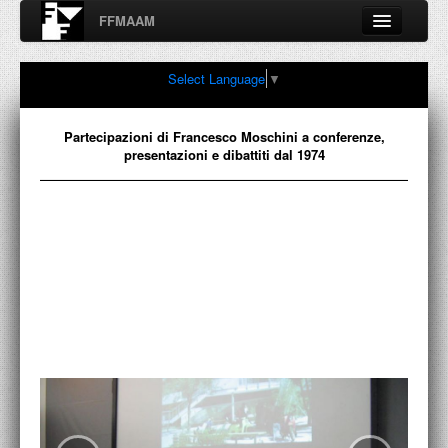
FFMAAM
Fondo Francesco Moschini
Select Language
▼
A.A.M. Architettura Arte Moderna
Percorsi, nodi, sconfinamenti e contaminazioni tra Arte,
Architettura, Design, Fotografia..
Partecipazioni di Francesco Moschini a conferenze,
presentazioni e dibattiti dal 1974
FFMAAM
FRANCESCO MOSCHINI
PUBBLICAZIONI
CONFERENZE
VIDEO
COLLEZIONE