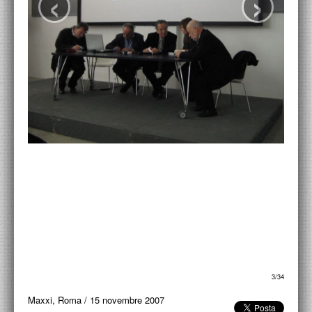
‹
›
ACCADEMIA NAZIONALE DI SAN LUCA
I.E.D. / ROMA
POLITECNICO DI BARI
BIBLIOTECA FRANCESCO MOSCHINI
A.A.M. ARCHITETTURA ARTE MODERNA
RECENSIONI GENERALI
MOSTRE
ARTISTI
DUETTI / DUELLI
LABORATORI DI PROGETTAZIONE
4/34
PROGETTI D'OPERA
Maxxi, Roma
/
15 novembre 2007