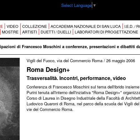
Select Language
▼
E
VIDEO
COLLEZIONE
ACCADEMIA NAZIONALE DI SAN LUCA
I.E.D. /
MOSTRE
ARTISTI
DUETTI / DUELLI
LABORATORI DI PROGETTAZIONE
ipazioni di Francesco Moschini a conferenze, presentazioni e dibattiti d
Vigili del Fuoco, via del Commercio Roma
/
26 maggio 2006
Roma Design+
Trasversalità. Incontri, performance, video
Conferenza di Francesco Moschini sul tema dell'ibrido insieme
Purini tenuta all'interno dell'inziativa "Roma Design+" organizz
Corso di Laurea in Disegno Industriale della Facoltà di Architet
Ludovico Quaroni di Roma, nel parco della scuola dei Vigili de
vie del Commercio Roma.