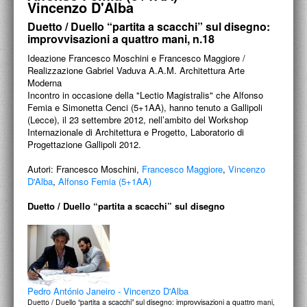
Vincenzo D'Alba
PROGETTI CULTURALI
Ideazione Francesco Moschini e Francesco Maggiore /
Realizzazione Gabriel Vaduva A.A.M. Architettura Arte
Moderna
Duetto / Duello “partita a scacchi” sul disegno:
PROGETTO T.E.S.I.
Note:
improvvisazioni a quattro mani, n.18
Incontro in occasione della "Lectio Magistralis" che
Alfonso Femia e Simonetta Cenci (5+1AA), hanno tenuto
Ideazione Francesco Moschini e Francesco Maggiore /
a Gallipoli (Lecce), il 23 settembre 2012, nell’ambito del
Workshop Internazionale di Architettura e Progetto,
Realizzazione Gabriel Vaduva A.A.M. Architettura Arte
Laboratorio di Progettazione Gallipoli 2012.
Moderna
Copyright: Vincenzo D’Alba, Alfonso Femia (5+1AA) /
Incontro in occasione della "Lectio Magistralis" che Alfonso
Courtesy: Collezione Francesco Moschini e Gabriel
Vaduva A.A.M. Architettura Arte Moderna
Femia e Simonetta Cenci (5+1AA), hanno tenuto a Gallipoli
(Lecce), il 23 settembre 2012, nell’ambito del Workshop
Internazionale di Architettura e Progetto, Laboratorio di
Progettazione Gallipoli 2012.
Autori:
Francesco Moschini,
Francesco Maggiore
,
Vincenzo
D'Alba
,
Alfonso Femia (5+1AA)
Duetto / Duello “partita a scacchi” sul disegno
Pedro António Janeiro - Vincenzo D'Alba
Duetto / Duello “partita a scacchi” sul disegno: improvvisazioni a quattro mani,