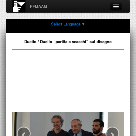
FFMAAM
Fondo Francesco Moschini
Select Language
▼
A.A.M. Architettura Arte Moderna
Percorsi, nodi, sconfinamenti e contaminazioni tra Arte,
Architettura, Design, Fotografia..
Duetto / Duello “partita a scacchi” sul disegno
FFMAAM
FRANCESCO MOSCHINI
PUBBLICAZIONI
CONFERENZE
VIDEO
‹
›
COLLEZIONE