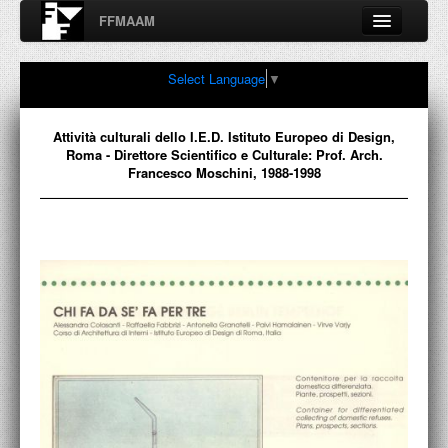
FFMAAM
Fondo Francesco Moschini
Select Language
▼
A.A.M. Architettura Arte Moderna
Percorsi, nodi, sconfinamenti e contaminazioni tra Arte,
Architettura, Design, Fotografia..
Attività culturali dello I.E.D. Istituto Europeo di Design,
Roma - Direttore Scientifico e Culturale: Prof. Arch.
Francesco Moschini, 1988-1998
FFMAAM
FRANCESCO MOSCHINI
PUBBLICAZIONI
CONFERENZE
VIDEO
COLLEZIONE