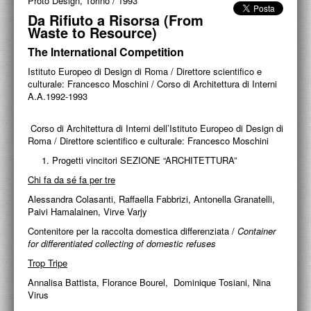
Proto Design, Torino
/
1993
PROGETTI CULTURALI
Da Rifiuto a Risorsa (From
Waste to Resource)
PROGETTO T.E.S.I.
The International Competition
Istituto Europeo di Design di Roma / Direttore scientifico e
culturale: Francesco Moschini / Corso di Architettura di Interni
A.A.1992-1993
Corso di Architettura di Interni dell’Istituto Europeo di Design di
Roma / Direttore scientifico e culturale: Francesco Moschini
1. Progetti vincitori SEZIONE “ARCHITETTURA”
Chi fa da sé fa per tre
Alessandra Colasanti, Raffaella Fabbrizi, Antonella Granatelli,
Paivi Hamalainen, Virve Varjy
Contenitore per la raccolta domestica differenziata /
Container
for differentiated collecting of domestic refuses
Trop Tripe
Annalisa Battista, Florance Bourel, Dominique Tosiani, Nina
Virus