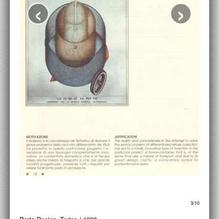
‹
›
ACCADEMIA NAZIONALE DI SAN LUCA
I.E.D. / ROMA
POLITECNICO DI BARI
BIBLIOTECA FRANCESCO MOSCHINI
A.A.M. ARCHITETTURA ARTE MODERNA
RECENSIONI GENERALI
MOSTRE
ARTISTI
DUETTI / DUELLI
LABORATORI DI PROGETTAZIONE
PROGETTI D'OPERA
3/10