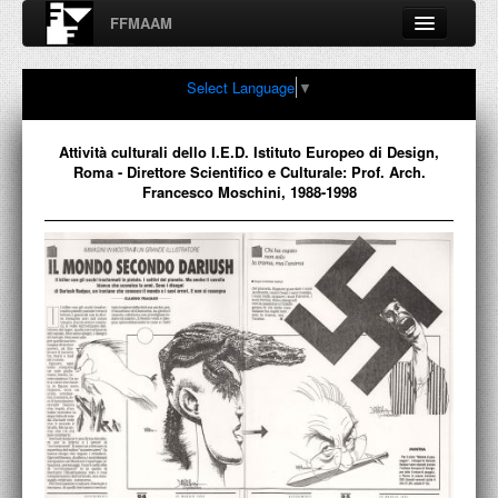
FFMAAM
Fondo Francesco Moschini
Select Language
▼
A.A.M. Architettura Arte Moderna
Percorsi, nodi, sconfinamenti e contaminazioni tra Arte,
Architettura, Design, Fotografia..
Attività culturali dello I.E.D. Istituto Europeo di Design,
Roma - Direttore Scientifico e Culturale: Prof. Arch.
Francesco Moschini, 1988-1998
FFMAAM
FRANCESCO MOSCHINI
PUBBLICAZIONI
CONFERENZE
VIDEO
COLLEZIONE