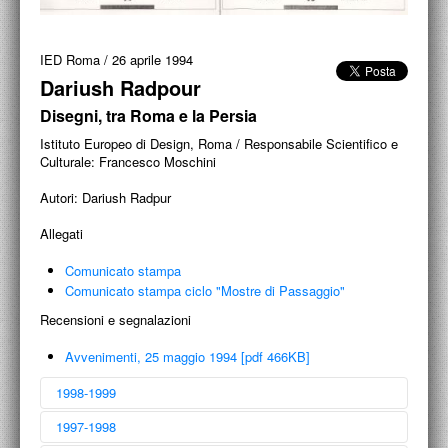
ACCADEMIA NAZIONALE DI SAN LUCA
I.E.D. / ROMA
IED Roma
/
26 aprile 1994
Dariush Radpour
POLITECNICO DI BARI
Disegni, tra Roma e la Persia
BIBLIOTECA FRANCESCO MOSCHINI
Istituto Europeo di Design, Roma / Responsabile Scientifico e
Culturale: Francesco Moschini
A.A.M. ARCHITETTURA ARTE MODERNA
Autori:
Dariush Radpur
RECENSIONI GENERALI
Allegati
MOSTRE
Comunicato stampa
Comunicato stampa ciclo "Mostre di Passaggio"
ARTISTI
Recensioni e segnalazioni
DUETTI / DUELLI
Avvenimenti, 25 maggio 1994 [pdf 466KB]
LABORATORI DI PROGETTAZIONE
1998-1999
PROGETTI D'OPERA
1997-1998