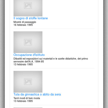
Maurizio Badii
Commercializzazione del prodotto moda
14 marzo 1996
Benedetta Iacovini
Il sogno di stoffe lontane
Grow-Up: giovani artisti crescono
Mostre di passaggio
18 marzo 1997
16 febbraio 1995
Adobe Illustrator 6.0
Creare, comporre, distribuire informazioni nel XXI Secolo: L'era digitale
12 marzo 1996
Giuliano Vittori
Occupazione d'Istituto
Kolàj: Carte e stoffe
Dibattiti ed esposizioni sui materiali e le scelte didattiche, del primo
17 Marzo 1997
semestre dell'A.A. 1994-95
13 febbraio 1995
8 Marzo - Festa della Donna
MI MO SA: una serigrafia di Giuliano Vittori
8 marzo 1996
Progetto Libro
Tuta da ginnastica o abito da sera
1° Concorso Internazionale per la progettazione di un testo per l'infanzia
9 marzo 1997
Tanti modi di fare moda
13 febbraio 1995