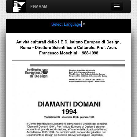
FFMAAM
Fondo Francesco Moschini
Select Language
▼
A.A.M. Architettura Arte Moderna
Percorsi, nodi, sconfinamenti e contaminazioni tra Arte,
Architettura, Design, Fotografia..
Attività culturali dello I.E.D. Istituto Europeo di Design,
Roma - Direttore Scientifico e Culturale: Prof. Arch.
Francesco Moschini, 1988-1998
FFMAAM
FRANCESCO MOSCHINI
PUBBLICAZIONI
CONFERENZE
VIDEO
COLLEZIONE