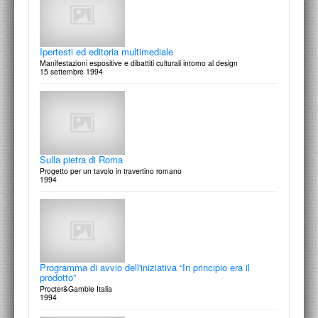
“Generazione X” Telemontecarlo
settembre 1995
Ipertesti ed editoria multimediale
La conquista del Monte dei Cocci
Manifestazioni espositive e dibattiti culturali intorno al design
Quattro scenografi debuttanti
15 settembre 1994
22/23 ottobre 1996
Le umane debolezze dell'inossidabile design
Rilettura fotografica degli oggeti della Collezione Alessi
settembre 1995
Sulla pietra di Roma
Paul Klerr - Paolo Radi
Progetto per un tavolo in travertino romano
Convergenze
1994
21 Ottobre 1996
Corso di Comunicazione Web in Rete
Nuova programmazione didattica. La comunicazione d'impresa e i nuovi
mezzi
settembre 1995
Programma di avvio dell'iniziativa “In principio era il
Nicola Carrino - Massimo Mazzone
prodotto”
Convergenze
14 Ottobre 1996
Procter&Gamble Italia
1994