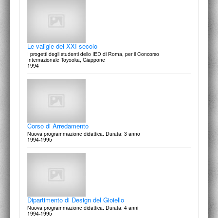
Interlinea: prima edizione
Nuovi contributi editoriali a cura del Dipartimento di Grafica dello IED di
Roma con A.A.M. Architettura Arte Moderna
settembre 1995
La scuola si presenta
Le valigie del XXI secolo
13° Salone dello Studente
11 Ottobre 1996
I progetti degli studenti dello IED di Roma, per il Concorso
Internazionale Toyooka, Giappone
1994
Sergio Lombardo - Cesare Pietroiusti
Convergenze
Corso di Arredamento
7 Ottobre 1996
Nuova programmazione didattica. Durata: 3 anno
1994-1995
Progettare la compatibilità ambientale
Ecoway '96 e Progetti e teritori: Lazio
Dipartimento di Design del Gioiello
ottobre 1996
Nuova programmazione didattica. Durata: 4 anni
1994-1995