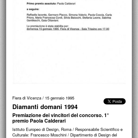
ACCADEMIA NAZIONALE DI SAN LUCA
I.E.D. / ROMA
POLITECNICO DI BARI
BIBLIOTECA FRANCESCO MOSCHINI
A.A.M. ARCHITETTURA ARTE MODERNA
RECENSIONI GENERALI
MOSTRE
ARTISTI
Fiera di Vicenza
/
15 gennaio 1995
DUETTI / DUELLI
Diamanti domani 1994
Premiazione dei vincitori del concorso. 1°
LABORATORI DI PROGETTAZIONE
premio Paola Calderari
PROGETTI D'OPERA
Istituto Europeo di Design, Roma / Responsabile Scientifico e
Culturale: Francesco Moschini / Dipartimento di Design del