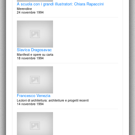
A scuola con i grandi illustratori: Chiara Rapaccini
Merendine
24 novembre 1994
Il calendario del Gruppo Lippiello
Giorni di pietra
gennaio 1996
Ode al libro
Claudio Saba incontra illustratori, grafici e curiosi
28 gennaio 1997
Slavica Dragosavac
Manifesti e opere su carta
18 novembre 1994
Luce & fumo: L'arte di questi giorni
Al cinema con la moda nei festeggiamenti del centenario
20 dicembre 1995
Karel Teige
Architettura, Poesia. Praga 1900-1951
27 gennaio 1997
Francesco Venezia
Lezioni di architettura: architetture e progetti recenti
14 novembre 1994
Ennery Taramelli
Viaggio nell’Italia del Neorealismo. La fotografia tra letteratura e cinema
15 dicembre 1995
Marco Delogu e i suoi allievi
Fuori tutti e ritratti in corso