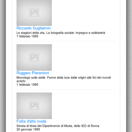
Stage di industrial design
25 allievi siracusani per 5 giorni allo IED di Roma, a cura di Stefano
Cassio
4/8 marzo 1996
8 Marzo - Festa della Donna
Riccardo Guglielmin
Giallo oro: spilla disegnata da Laurent Paoli
8 marzo 1997
Le stagioni della vita. La fotografia sociale: impegno e solidarietà
7 febbraio 1995
Un cuor d'oro...dietro gli occhiali
Rassegna espositiva Orocapital 20° edizione
23/26 Febbraio 1996
Corrado Sassi
Ruggero Pierantoni
Grow-Up: giovani artisti crescono
4 marzo 1997
Monologo sulle stelle. Forme della luce dalle origini alle fini dei mondi
antichi
1 febbraio 1995
Adhya Ranadireksa, fotografo
Occhio, fronte, bocca, pelle: paesaggio
15 febbraio 1996
Le tracce rilevate. Corso di incisione
3 marzo 1997
Follia d'alta moda
Serata di festa del Dipartimento di Moda, dello IED di Roma
30 gennaio 1995