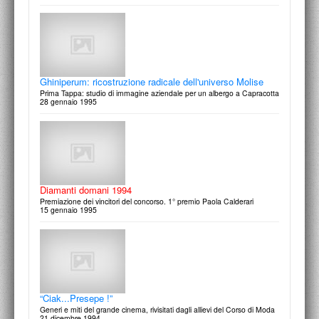
Patrizia Posillipo, fotografa
Quel giardino sotto il Vesuvio
14 febbraio 1996
Web in Rete. La comunicazione d'impresa e i nuovi
mezzi.
Il “Pensiero conta” cosi tanto ?. Corso speciale di Comunicazione
Ghiniperum: ricostruzione radicale dell'universo Molise
marzo 1997
Prima Tappa: studio di immagine aziendale per un albergo a Capracotta
28 gennaio 1995
Topos e Christophe Girot
12 febbraio 1996
Creativity. Il villaggio della Moda e i suoi dintorni
Rassegna nazionale giovani stilisti emergenti
Diamanti domani 1994
25 febbraio 1997
Premiazione dei vincitori del concorso. 1° premio Paola Calderari
15 gennaio 1995
Cento anni di stile sul grande schermo
Quando il Noir crea la Moda
6 febbraio 1996
Arte e Fotografia contemporanea
Presentazione della Rassegna GROW-UP, giovani artisti crescono
“Ciak...Presepe !”
25 febbraio 1997
Generi e miti del grande cinema, rivisitati dagli allievi del Corso di Moda
21 dicembre 1994