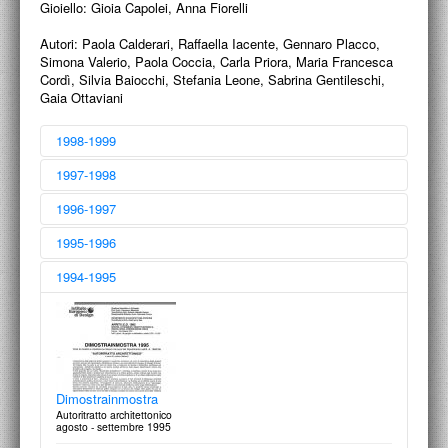
PROGETTI CULTURALI
Gioiello: Gioia Capolei, Anna Fiorelli
Autori:
Paola Calderari, Raffaella Iacente, Gennaro Placco,
PROGETTO T.E.S.I.
Simona Valerio, Paola Coccia, Carla Priora, Maria Francesca
Cordì, Silvia Baiocchi, Stefania Leone, Sabrina Gentileschi,
Gaia Ottaviani
1998-1999
1997-1998
1996-1997
1995-1996
WORK OUT
1994-1995
una settimana di eventi a Roma
9-15 Luglio 1999
Equinozi & Sortilegi
Dipartimento di Moda. Nuovi Talenti 1997-1998
12 luglio 1998
Viaggio sotterraneo
Idee per la metropolitana di Roma
luglio - ottobre 1997
Moda ad alta quota. “Omaggio a Capracotta” Paese dei
Sarti
17 agosto 1996
Dimostrainmostra
A scuola con i grandi fotografi: Paolo Roversi
Autoritratto architettonico
agosto - settembre 1995
28 maggio 1999