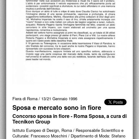
ACCADEMIA NAZIONALE DI SAN LUCA
I.E.D. / ROMA
POLITECNICO DI BARI
BIBLIOTECA FRANCESCO MOSCHINI
A.A.M. ARCHITETTURA ARTE MODERNA
RECENSIONI GENERALI
MOSTRE
ARTISTI
Fiera di Roma
/
13/21 Gennaio 1996
DUETTI / DUELLI
Sposa e mercato sono in fiore
Concorso sposa in fiore - Roma Sposa, a cura di
LABORATORI DI PROGETTAZIONE
Tecnikon Group
PROGETTI D'OPERA
Istituto Europeo di Design, Roma / Responsabile Scientifico e
Culturale: Francesco Moschini / Dipartimento di Moda: Stefano