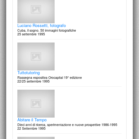
7 Modi + 1 di interpretare l'abitare contemporaneo
6 dicembre 1996
Luciano Rossetti, fotografo
Cuba, il sogno. 50 immagini fotografiche
25 settembre 1995
Schiariamoci le idee. L'Istituto Europeo di Design di Roma
si confronta
Incontro di orientamento sulla didattica e sugli scenari professionali
3 dicembre 1996
Tuttotutoring
Rassegna espositiva Orocapital 19° edizione
22/25 settembre 1995
Le umane debolezze dell'inossidabile Design
Rilettura fotografica degli oggetti della Collezione Alessi
9 Novembre 1996
Abitare il Tempo
Dieci anni di ricerca, sperimentazione e nuove prospettive 1986-1995
22 Settembre 1995