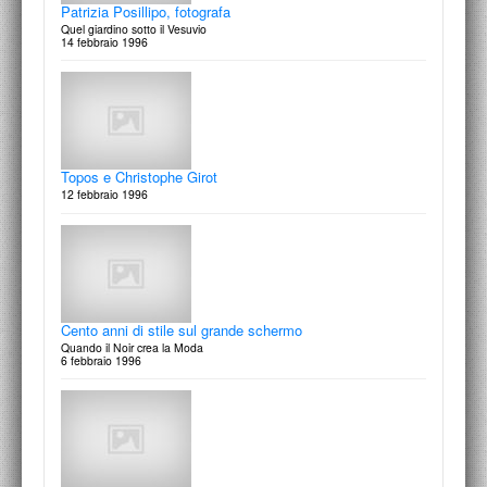
Patrizia Posillipo, fotografa
Quel giardino sotto il Vesuvio
14 febbraio 1996
Web in Rete. La comunicazione d'impresa e i nuovi
mezzi.
Il “Pensiero conta” cosi tanto ?. Corso speciale di Comunicazione
marzo 1997
Topos e Christophe Girot
12 febbraio 1996
Creativity. Il villaggio della Moda e i suoi dintorni
Rassegna nazionale giovani stilisti emergenti
25 febbraio 1997
Cento anni di stile sul grande schermo
Quando il Noir crea la Moda
6 febbraio 1996
Arte e Fotografia contemporanea
Presentazione della Rassegna GROW-UP, giovani artisti crescono
25 febbraio 1997