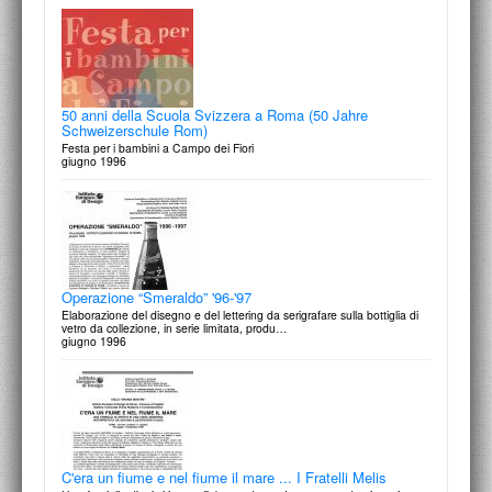
Marcello Argilli
Il fantasma di Trastevere
2 giugno 1997
50 anni della Scuola Svizzera a Roma (50 Jahre
Schweizerschule Rom)
Festa per i bambini a Campo dei Fiori
giugno 1996
La vigilia
Moda & Arte: programma del final work per neostilisti emergenti
giugno - luglio 1997
Operazione “Smeraldo” '96-'97
Elaborazione del disegno e del lettering da serigrafare sulla bottiglia di
vetro da collezione, in serie limitata, produ…
giugno 1996
Retroscena: Mostre / Incontri / Performance
A cura di Serafino Amato con gli allievi del 3° anno del Corso di
Fotografia
31 maggio 1997
C'era un fiume e nel fiume il mare ... I Fratelli Melis