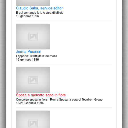
Claudio Saba, service editor
E qui comando io !. A cura di Mirek
19 gennaio 1996
Chiara Rapaccini
Merendine
3 Febbraio 1997
Jorma Puranen
Lapponia: ritratti della memoria
16 gennaio 1996
Façon Italia
Progetti degli studenti I.E.D. Dipartimento di Moda, Roma
31 gennaio 1997
Sposa e mercato sono in fiore
Concorso sposa in fiore - Roma Sposa, a cura di Tecnikon Group
13/21 Gennaio 1996
Serafino Amato: fotografare la musica
Esibizione di Claudio Jacomucci e Anne Land
30 gennaio 1997