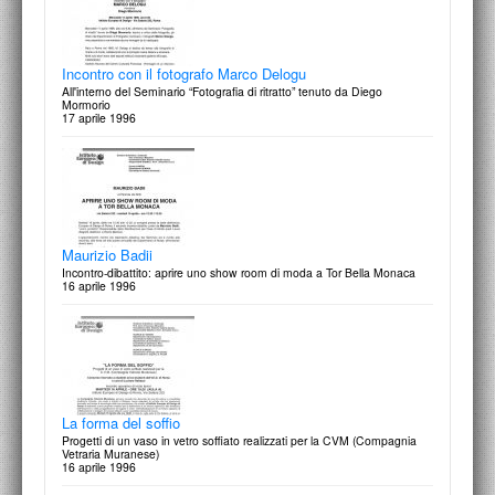
22 aprile 1997
Incontro con il fotografo Marco Delogu
All'interno del Seminario “Fotografia di ritratto” tenuto da Diego
Mormorio
17 aprile 1996
Giovanni Cabassi
A due dita dal cuore: 50 immagini fotografiche di donne dalla cintola al
collo
15 aprile 1997
Maurizio Badii
Incontro-dibattito: aprire uno show room di moda a Tor Bella Monaca
16 aprile 1996
Kaleidos
Appunti per un viaggio nel cinema d'animazione
14 aprile - 16 maggio 1997
La forma del soffio
Progetti di un vaso in vetro soffiato realizzati per la CVM (Compagnia
Vetraria Muranese)
16 aprile 1996