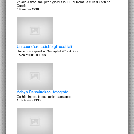
25 allievi siracusani per 5 giorni allo IED di Roma, a cura di Stefano
Cassio
4/8 marzo 1996
8 Marzo - Festa della Donna
Giallo oro: spilla disegnata da Laurent Paoli
8 marzo 1997
Un cuor d'oro...dietro gli occhiali
Rassegna espositiva Orocapital 20° edizione
23/26 Febbraio 1996
Corrado Sassi
Grow-Up: giovani artisti crescono
4 marzo 1997
Adhya Ranadireksa, fotografo
Occhio, fronte, bocca, pelle: paesaggio
15 febbraio 1996
Le tracce rilevate. Corso di incisione
3 marzo 1997