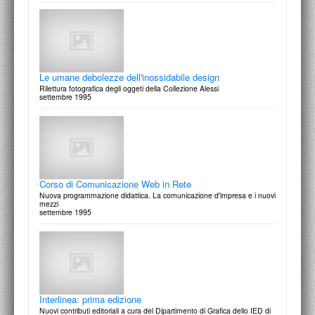
La conquista del Monte dei Cocci
Quattro scenografi debuttanti
22/23 ottobre 1996
Le umane debolezze dell'inossidabile design
Rilettura fotografica degli oggeti della Collezione Alessi
settembre 1995
Paul Klerr - Paolo Radi
Convergenze
21 Ottobre 1996
Corso di Comunicazione Web in Rete
Nuova programmazione didattica. La comunicazione d'impresa e i nuovi
mezzi
settembre 1995
Nicola Carrino - Massimo Mazzone
Convergenze
14 Ottobre 1996
Interlinea: prima edizione
Nuovi contributi editoriali a cura del Dipartimento di Grafica dello IED di