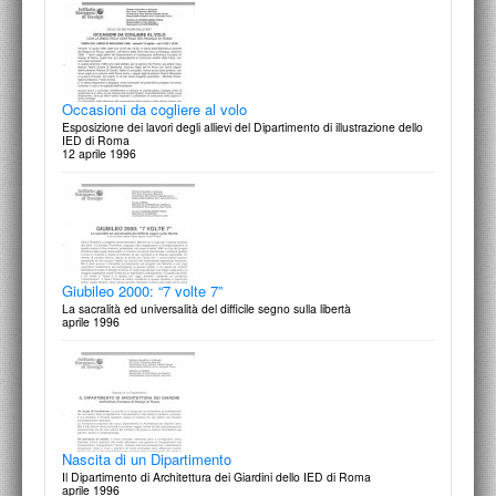
Costruiamo un pensatoio
L'idea che si fa forma, spazio e materia
14 aprile 1997
Occasioni da cogliere al volo
Esposizione dei lavori degli allievi del Dipartimento di illustrazione dello
IED di Roma
12 aprile 1996
40° Gradi, programma 4
Impaginazione e ricerca iconografica: 60 disegni degli allivi del primo
anno d'illustrazione
14 aprile 1997
Giubileo 2000: “7 volte 7”
La sacralità ed universalità del difficile segno sulla libertà
aprile 1996
Conosciamoli meglio
Mostra degli illustratori non fiction
10 aprile 1997
Nascita di un Dipartimento
Il Dipartimento di Architettura dei Giardini dello IED di Roma
aprile 1996