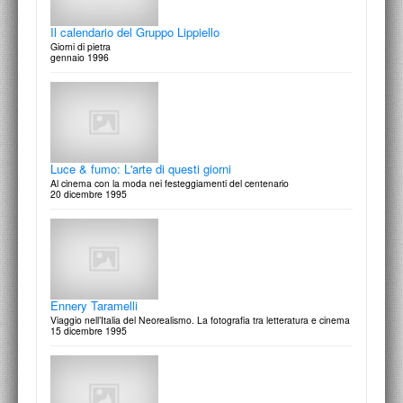
Il calendario del Gruppo Lippiello
Giorni di pietra
gennaio 1996
Ode al libro
Claudio Saba incontra illustratori, grafici e curiosi
28 gennaio 1997
Luce & fumo: L'arte di questi giorni
Al cinema con la moda nei festeggiamenti del centenario
20 dicembre 1995
Karel Teige
Architettura, Poesia. Praga 1900-1951
27 gennaio 1997
Ennery Taramelli
Viaggio nell’Italia del Neorealismo. La fotografia tra letteratura e cinema
15 dicembre 1995
Marco Delogu e i suoi allievi
Fuori tutti e ritratti in corso
21 gennaio 1997