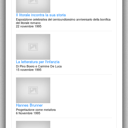
Il litorale incontra la sua storia
Esposizione celebrativa del centoundicesimo anniversario della bonifica
del litorale romano
22 novembre 1995
Gli amici di un service editor: Claudio Saba
Collezioni particolari di docenti e allievi d'Istituto Europeo di Design,
Roma
7 gennaio 1997
La letteratura per l'infanzia
Di Pino Boero e Carmine De Luca
15 novembre 1995
Concorso aperto ai giovani grafici
per la progettazione di un periodico trimestrale di “pubblicità esterna”
dicembre 1996
Hannes Brunner
Progettazione come metafora
6 Novembre 1995
Michela Papadia
Le ricette della memoria. Ricette della tradizione familiare italiana