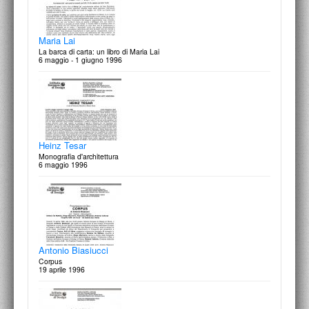
Maria Lai
La barca di carta: un libro di Maria Lai
6 maggio - 1 giugno 1996
L'arredo urbano a Forum P.A.
“Ambiente pubblico '97”, 1° Rassegna per la progettazione e l'arredo
degli spazi urbani
6/10 maggio 1997
Heinz Tesar
Monografia d'architettura
6 maggio 1996
Rosapaola Lucibelli
Grow-Up: giovani artisti crescono
6 maggio 1997
Antonio Biasiucci
Corpus
19 aprile 1996
Giuseppina Maurizi
Grow-Up: giovani artisti crescono