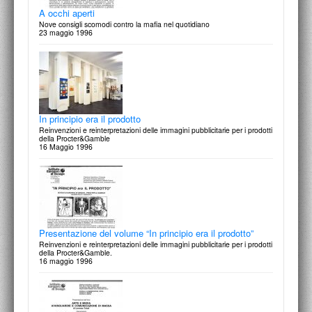
A occhi aperti
Nove consigli scomodi contro la mafia nel quotidiano
23 maggio 1996
La caricatura letteraria in Italia 1920/1940
Le immagini della letteratura
22 maggio 1997
In principio era il prodotto
Reinvenzioni e reinterpretazioni delle immagini pubblicitarie per i prodotti
della Procter&Gamble
16 Maggio 1996
Cesare Zavattini
Una vita in mostra - Giornalismo, Letteratura, Cinema, Dipinti 1938-
1988
21 maggio 1997
Presentazione del volume “In principio era il prodotto”
Reinvenzioni e reinterpretazioni delle immagini pubblicitarie per i prodotti
della Procter&Gamble.
16 maggio 1996
Umberto Romagnoli
Grow-Up: giovani artisti crescono
20 maggio 1997