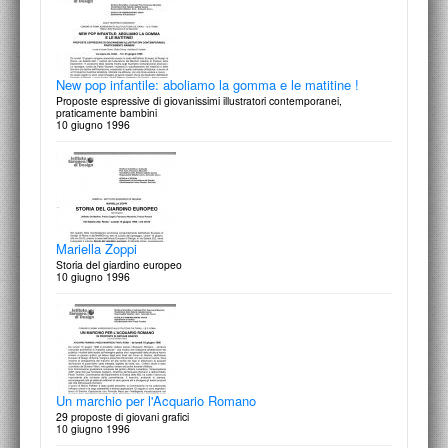
C’era un fiume e nel fiume il mare
10 settembre 1997
Beyond Transparency: Brigitte Desrochers
9 giugno 1997
New pop infantile: aboliamo la gomma e le matitine !
Proposte espressive di giovanissimi illustratori contemporanei,
praticamente bambini
10 giugno 1996
Abitare il Tempo
Le presenze dell’Istituto Europeo di Design di Roma dal 1990, ad
Abitare il Tempo.
22 Settembre 1997
Corso intensivo di computergrafica
Nuova programmazione didattica. Ciclo IED “Nuovi corsi di
aggiornamento professionale”
9 giugno 1997
Mariella Zoppi
Storia del giardino europeo
10 giugno 1996
Alessio Carosi
Grow-Up: giovani artisti crescono
3 giugno 1997
Un marchio per l'Acquario Romano
29 proposte di giovani grafici
10 giugno 1996