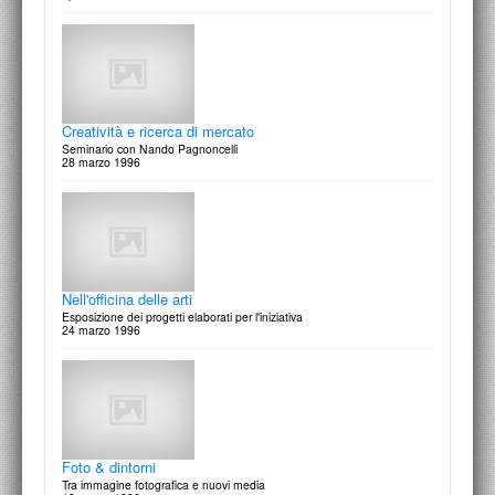
Museo: così come mi trovavo
Quadri e oggetti di un architetto-economista, Maria Rosaria Guarini
9 aprile 1997
Creatività e ricerca di mercato
Seminario con Nando Pagnoncelli
28 marzo 1996
35 disegni di Franco Ciambella
Terra, Aria, Acqua, Fuoco: Cicli
9 aprile 1997
Nell'officina delle arti
Esposizione dei progetti elaborati per l'iniziativa
24 marzo 1996
Silvia Battista
Grow-Up: giovani artisti crescono
8 aprile 1997
Foto & dintorni
Tra immagine fotografica e nuovi media