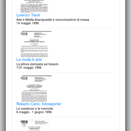
Lorenzo Taiuti
Arte e Media-Avanguardie e comunicazione di massa
14 maggio 1996
Digital Day: Minolta RD 175
La fotografia nell'era della sua riproducibilità digitale
19 maggio 1997
La moda è arte
La pittura stampata sul tessuto
7/31 maggio 1996
Velluto mio velluto
11 proposte tematiche per il tessuto stampato
12 maggio 1997
Roberto Canò, fotoreporter
La coscienza e la memoria
6 maggio - 1 giugno 1996
Operazione sintesi: Marchio e Logo
Mostra a cura di Michela Papadia
11/31 maggio 1997