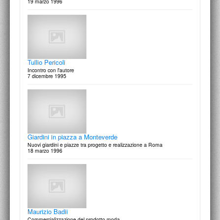
19 marzo 1996
Antonio Marras: Vanas Violeras
Disegni e progetti attraverso l'arcaica bellezza della modernità
7 aprile 1997
Tullio Pericoli
Incontro con l'autore
7 dicembre 1995
“Briciole”
Frammenti sparsi di racconti mai scritti
24 marzo 1997
Giardini in piazza a Monteverde
Nuovi giardini e piazze tra progetto e realizzazione a Roma
18 marzo 1996
Pubblicità per il nuovo show room Modigliani
Concorso interno per la promozione pubblicitaria
19 marzo 1997
Maurizio Badii
Commercializzazione del prodotto moda