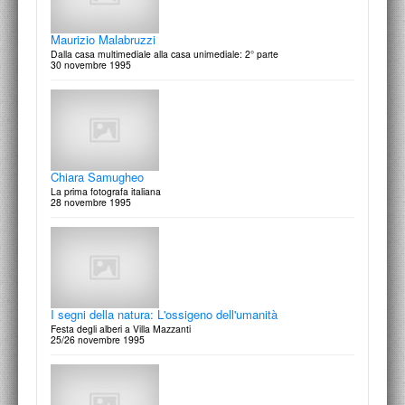
Maurizio Malabruzzi
Dalla casa multimediale alla casa unimediale: 2° parte
30 novembre 1995
Esercizi di stile
Due quadri per “le cugine” di Italo Svevo
9 gennaio 1997
Chiara Samugheo
La prima fotografa italiana
28 novembre 1995
Operazione “Smeraldo” '96-'97
Mostra dei progetti realizzati dagli allievi dello IED di Roma per
Italaquae, per il disegno da riprodurre sulla bottigl…
7 gennaio 1997
I segni della natura: L'ossigeno dell'umanità
Festa degli alberi a Villa Mazzanti
25/26 novembre 1995
Riccardo Mannelli
Senza cuore: disegni e altro
7 gennaio 1997