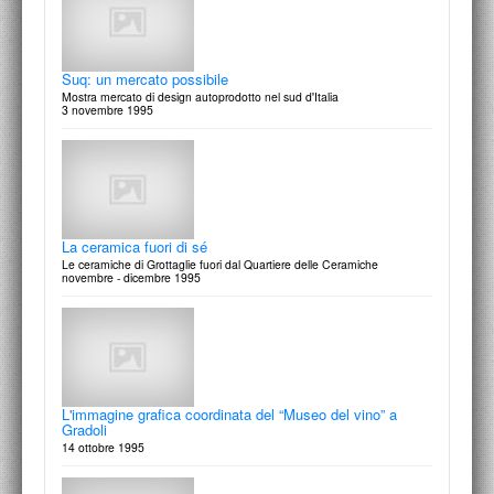
19 dicembre 1996
Suq: un mercato possibile
Mostra mercato di design autoprodotto nel sud d'Italia
3 novembre 1995
A scuola con i grandi grafici: Giovanni Lussu
La grafica è scrittura: una lezione
17 dicembre 1996
La ceramica fuori di sé
Le ceramiche di Grottaglie fuori dal Quartiere delle Ceramiche
novembre - dicembre 1995
XV Settimana Internazionale del cinema muto
proiezioni a cura del Museo Internazionale del Cinema e dello
Spettacolo di Roma
7/13 dicembre 1996
L'immagine grafica coordinata del “Museo del vino” a
Gradoli
14 ottobre 1995
Giuseppe Pasquali: le case nella casa