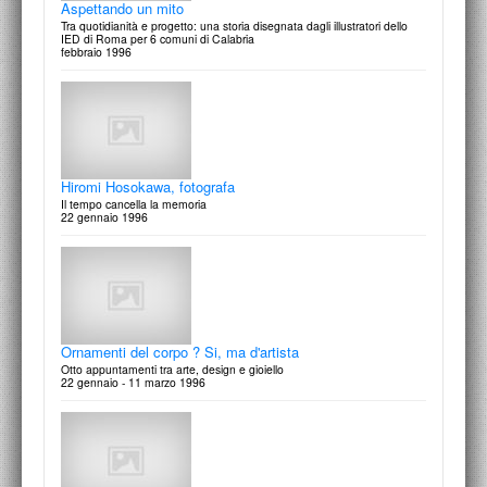
Aspettando un mito
Tra quotidianità e progetto: una storia disegnata dagli illustratori dello
IED di Roma per 6 comuni di Calabria
febbraio 1996
Paolo Cardoni
Piuttosto che
24 Febbraio 1997
Hiromi Hosokawa, fotografa
Il tempo cancella la memoria
22 gennaio 1996
Un gioiello per Frau Hoff.
Rassegna espositiva Orocapital 22° edizione
21/24 febbraio 1997
Ornamenti del corpo ? Si, ma d'artista
Otto appuntamenti tra arte, design e gioiello
22 gennaio - 11 marzo 1996
Michela Papadia
Le ricette della memoria. Ricette della tradizione familiare italiana
20 Febbraio 1997