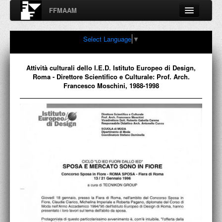
FFMAAM
Fondo Francesco Moschini
Select Language
▼
A.A.M. Architettura Arte Moderna
Percorsi, nodi, sconfinamenti e contaminazioni tra Arte,
Architettura, Design, Fotografia..
Attività culturali dello I.E.D. Istituto Europeo di Design,
Roma - Direttore Scientifico e Culturale: Prof. Arch.
Francesco Moschini, 1988-1998
FFMAAM
FRANCESCO MOSCHINI
PUBBLICAZIONI
CONFERENZE
VIDEO
COLLEZIONE