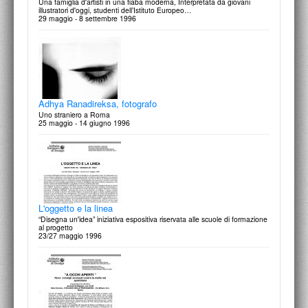
Una famiglia d'artisti in una fiaba moderna, Interpretata da giovani
illustratori d'oggi, studenti dell’Istituto Europeo…
29 maggio - 8 settembre 1996
Pébéo Art Contest
30 maggio 1997
Adhya Ranadireksa, fotografo
Uno straniero a Roma
25 maggio - 14 giugno 1996
Un libro illeggibile sul cibo
Mostra a cura di Gemma Fiorentini
26 maggio 1997
L'oggetto e la linea
“Disegna un'idea” iniziativa espositiva riservata alle scuole di formazione
al progetto
23/27 maggio 1996
Operazione “Smeraldo” '97-'98
Concorso per Ferrarelle, Italaquae
22 maggio 1997