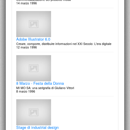
14 marzo 1996
Benedetta Iacovini
Grow-Up: giovani artisti crescono
18 marzo 1997
Adobe Illustrator 6.0
Creare, comporre, distribuire informazioni nel XXI Secolo: L'era digitale
12 marzo 1996
Giuliano Vittori
Kolàj: Carte e stoffe
17 Marzo 1997
8 Marzo - Festa della Donna
MI MO SA: una serigrafia di Giuliano Vittori
8 marzo 1996
Progetto Libro
1° Concorso Internazionale per la progettazione di un testo per l'infanzia
9 marzo 1997
Stage di industrial design