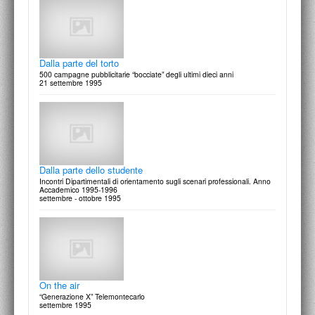
Silvia Codignola
Paesaggi e ritratti
4 Novembre 1996
Dalla parte del torto
500 campagne pubblicitarie “bocciate” degli ultimi dieci anni
21 settembre 1995
Guglielmo Ulrich, Giuseppe Gori e Gaetano Minnucci
Mobili di palazzo. Il recupero degli arredi nel Palazzo degli Uffici
dell’E.U.R. Roma
30 Settembre 1996
Dalla parte dello studente
Incontri Dipartimentali di orientamento sugli scenari professionali. Anno
Accademico 1995-1996
settembre - ottobre 1995
Elisa Montessori - Vincenzo Scolamiero
Convergenze
28 Ottobre 1996
On the air
“Generazione X” Telemontecarlo
settembre 1995