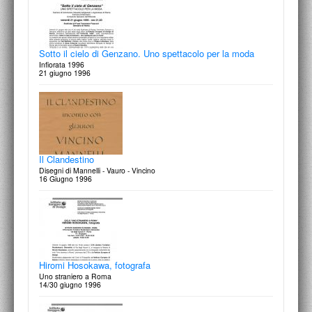
20 ottobre 1997
Ana Mir Prieto
Una lezione organizzata dal dudi (Diploma Universitario Disegno
Sotto il cielo di Genzano. Uno spettacolo per la moda
Industriale)
20 giugno 1997
Infiorata 1996
21 giugno 1996
Nel segno di Hoffmann: ritmo alternato
rassegna espositiva Orocapital
26 settembre 1997
Ugo Iafulla
Il Clandestino
Grow-Up: giovani artisti crescono
17 giugno 1997
Disegni di Mannelli - Vauro - Vincino
16 Giugno 1996
Cesare Zavattini
Ritrattazioni
15 Settembre 1997
Viaggio in Marocco: Musica e danza
Hiromi Hosokawa, fotografa
9 giugno 1997
Uno straniero a Roma
14/30 giugno 1996
4 bambini futuri artisti: I fratelli Melis