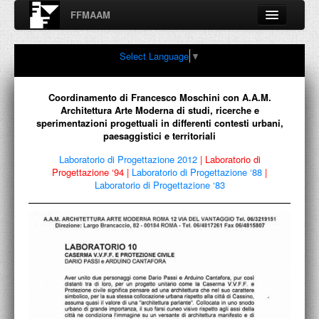
FFMAAM
Fondo Francesco Moschini
Select Language
▼
A.A.M. Architettura Arte Moderna
Percorsi, nodi, sconfinamenti e contaminazioni tra Arte,
Architettura, Design, Fotografia..
Coordinamento di Francesco Moschini con A.A.M.
Architettura Arte Moderna di studi, ricerche e
sperimentazioni progettuali in differenti contesti urbani,
paesaggistici e territoriali
FFMAAM
Laboratorio di Progettazione 2012
|
Laboratorio di
Progettazione ‘94
|
Laboratorio di Progettazione ‘88
|
Laboratorio di Progettazione ‘83
FRANCESCO MOSCHINI
PUBBLICAZIONI
CONFERENZE
VIDEO
COLLEZIONE