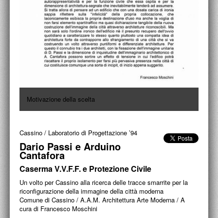
ACCADEMIA NAZIONALE DI SAN LUCA
I.E.D. / ROMA
POLITECNICO DI BARI
BIBLIOTECA FRANCESCO MOSCHINI
A.A.M. ARCHITETTURA ARTE MODERNA
Motivazione della scelta
RECENSIONI GENERALI
MOSTRE
Cassino
/
Laboratorio di Progettazione ’94
ARTISTI
Dario Passi e Arduino
Cantafora
DUETTI / DUELLI
Caserma V.V.F.F. e Protezione Civile
LABORATORI DI PROGETTAZIONE
Un volto per Cassino alla ricerca delle tracce smarrite per la
riconfigurazione della immagine della città moderna
Comune di Cassino / A.A.M. Architettura Arte Moderna / A
PROGETTI D'OPERA
cura di Francesco Moschini