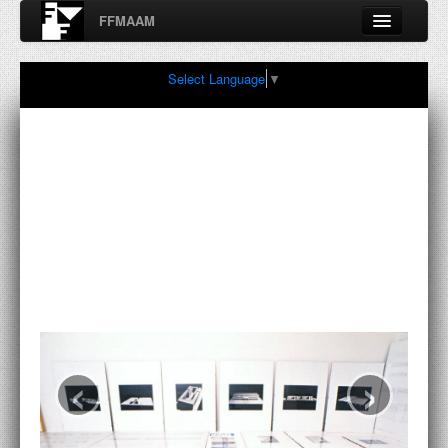
FFMAAM
Fondo Francesco Moschini
Select Language
▼
A.A.M. Architettura Arte Moderna
Percorsi, nodi, sconfinamenti e contaminazioni tra Arte,
Architettura, Design, Fotografia..
FFMAAM
FRANCESCO MOSCHINI
PUBBLICAZIONI
CONFERENZE
‹
›
VIDEO
COLLEZIONE