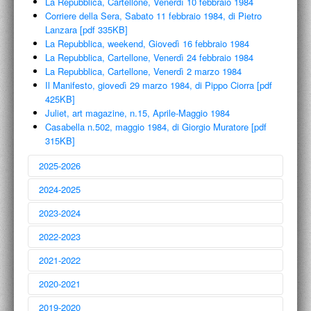
La Repubblica, Cartellone, Venerdì 10 febbraio 1984
Corriere della Sera, Sabato 11 febbraio 1984, di Pietro
Lanzara [pdf 335KB]
La Repubblica, weekend, Giovedì 16 febbraio 1984
La Repubblica, Cartellone, Venerdì 24 febbraio 1984
La Repubblica, Cartellone, Venerdì 2 marzo 1984
Il Manifesto, giovedì 29 marzo 1984, di Pippo Ciorra [pdf
425KB]
Juliet, art magazine, n.15, Aprile-Maggio 1984
Casabella n.502, maggio 1984, di Giorgio Muratore [pdf
315KB]
2025-2026
2024-2025
2023-2024
2022-2023
Start / Restart: serialità consecutive e variazioni parallele
2021-2022
Antonio Capaccio, Nicola Carrino, Alfredo De Santis, Fabrizio Fioravanti,
Mario Ridolfi, Antonio Sanfilippo
À rebours: la serie specchiata come serie a ritroso
29 Giugno 2026
2020-2021
Roberto Bossaglia, Maria Lai, Sabina Mirri, Franz Prati, Ettore Sordini,
Cesare Tacchi
Serie di ripartenze: la serie come cammino determinato e
21 Aprile 2025
incessante
2019-2020