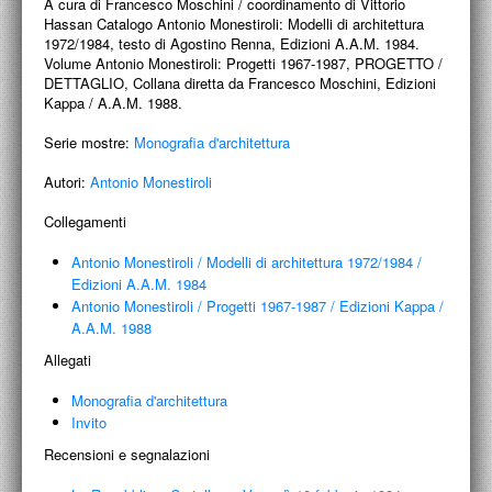
A cura di Francesco Moschini / coordinamento di Vittorio
PROGETTI CULTURALI
Hassan Catalogo Antonio Monestiroli: Modelli di architettura
1972/1984, testo di Agostino Renna, Edizioni A.A.M. 1984.
PROGETTO T.E.S.I.
Volume Antonio Monestiroli: Progetti 1967-1987, PROGETTO /
DETTAGLIO, Collana diretta da Francesco Moschini, Edizioni
Kappa / A.A.M. 1988.
Serie mostre:
Monografia d'architettura
Autori:
Antonio Monestiroli
Collegamenti
Antonio Monestiroli
/
Modelli di architettura 1972/1984
/
Edizioni A.A.M. 1984
Antonio Monestiroli
/
Progetti 1967-1987
/
Edizioni Kappa /
A.A.M. 1988
Allegati
Monografia d'architettura
Invito
Recensioni e segnalazioni