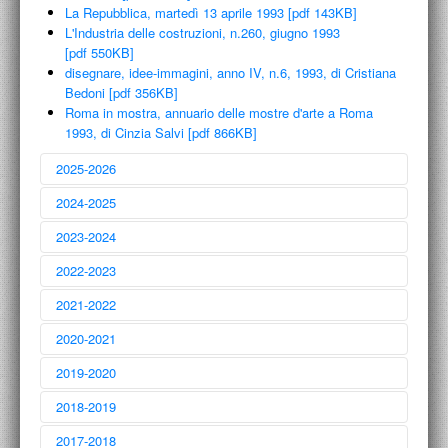
La Repubblica, martedì 13 aprile 1993 [pdf 143KB]
L'Industria delle costruzioni, n.260, giugno 1993
[pdf 550KB]
disegnare, idee-immagini, anno IV, n.6, 1993, di Cristiana
Bedoni [pdf 356KB]
Roma in mostra, annuario delle mostre d'arte a Roma
1993, di Cinzia Salvi [pdf 866KB]
2025-2026
2024-2025
2023-2024
2022-2023
Start / Restart: serialità consecutive e variazioni parallele
2021-2022
Antonio Capaccio, Nicola Carrino, Alfredo De Santis, Fabrizio Fioravanti,
Mario Ridolfi, Antonio Sanfilippo
À rebours: la serie specchiata come serie a ritroso
29 Giugno 2026
2020-2021
Roberto Bossaglia, Maria Lai, Sabina Mirri, Franz Prati, Ettore Sordini,
Cesare Tacchi
Serie di ripartenze: la serie come cammino determinato e
21 Aprile 2025
incessante
2019-2020
Gianni Berengo Gardin, Aurelio Bulzatti, Arduino Cantafora, Elvio
Roberto Mariotti (G.R.A.U.)
Chiricozzi, Marilù Eustachio / Renato Mambor, Dario Pa…
2018-2019
Metamorfosi. Natura e architettura rupestre nell'Etruria meridionale
10 Giugno 2024
25 marzo 2023
Antonello Cuccu
2017-2018
La luce della luna