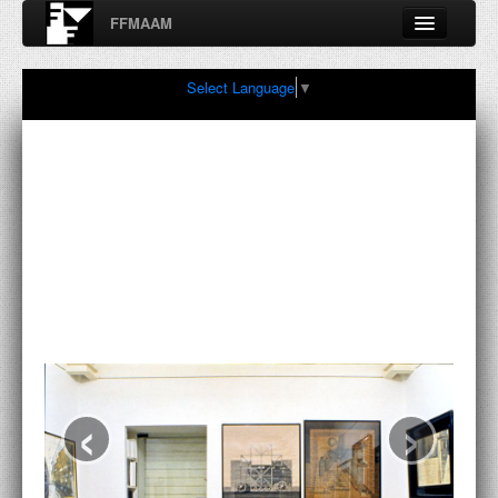
FFMAAM
Fondo Francesco Moschini
Select Language
▼
A.A.M. Architettura Arte Moderna
Percorsi, nodi, sconfinamenti e contaminazioni tra Arte,
Architettura, Design, Fotografia..
FFMAAM
FRANCESCO MOSCHINI
PUBBLICAZIONI
CONFERENZE
‹
›
VIDEO
COLLEZIONE