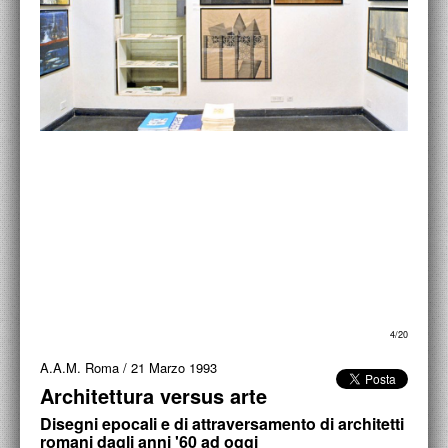
ACCADEMIA NAZIONALE DI SAN LUCA
I.E.D. / ROMA
POLITECNICO DI BARI
BIBLIOTECA FRANCESCO MOSCHINI
A.A.M. ARCHITETTURA ARTE MODERNA
RECENSIONI GENERALI
MOSTRE
ARTISTI
DUETTI / DUELLI
4/20
A.A.M. Roma
/
21 Marzo 1993
LABORATORI DI PROGETTAZIONE
Architettura versus arte
PROGETTI D'OPERA
Disegni epocali e di attraversamento di architetti
romani dagli anni '60 ad oggi