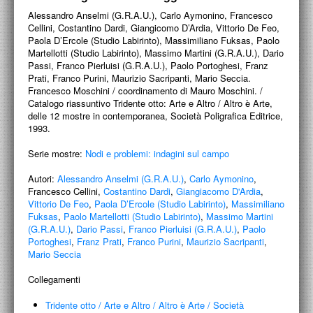
PROGETTI CULTURALI
Alessandro Anselmi (G.R.A.U.), Carlo Aymonino, Francesco
Cellini, Costantino Dardi, Giangicomo D’Ardia, Vittorio De Feo,
PROGETTO T.E.S.I.
Paola D’Ercole (Studio Labirinto), Massimiliano Fuksas, Paolo
Martellotti (Studio Labirinto), Massimo Martini (G.R.A.U.), Dario
Passi, Franco Pierluisi (G.R.A.U.), Paolo Portoghesi, Franz
Prati, Franco Purini, Maurizio Sacripanti, Mario Seccia.
Francesco Moschini / coordinamento di Mauro Moschini. /
Catalogo riassuntivo Tridente otto: Arte e Altro / Altro è Arte,
delle 12 mostre in contemporanea, Società Poligrafica Editrice,
1993.
Serie mostre:
Nodi e problemi: indagini sul campo
Autori:
Alessandro Anselmi (G.R.A.U.)
,
Carlo Aymonino
,
Francesco Cellini,
Costantino Dardi
,
Giangiacomo D'Ardia
,
Vittorio De Feo
,
Paola D’Ercole (Studio Labirinto)
,
Massimiliano
Fuksas
,
Paolo Martellotti (Studio Labirinto)
,
Massimo Martini
(G.R.A.U.)
,
Dario Passi
,
Franco Pierluisi (G.R.A.U.)
,
Paolo
Portoghesi
,
Franz Prati
,
Franco Purini
,
Maurizio Sacripanti
,
Mario Seccia
Collegamenti
Tridente otto
/
Arte e Altro / Altro è Arte
/
Società