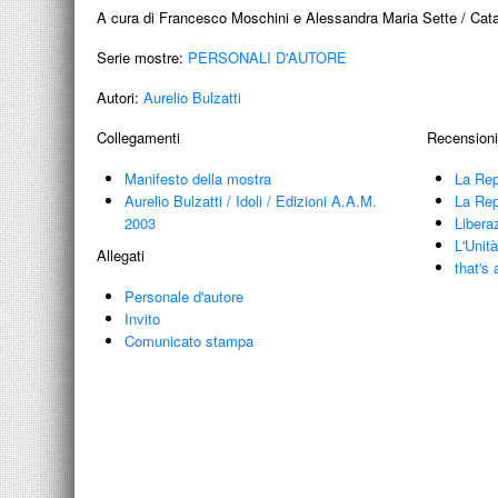
A cura di Francesco Moschini e Alessandra Maria Sette / Cata
Serie mostre:
PERSONALI D'AUTORE
Autori:
Aurelio Bulzatti
Collegamenti
Recensioni
Manifesto della mostra
La Rep
Aurelio Bulzatti
/
Idoli
/
Edizioni A.A.M.
La Rep
2003
Libera
L'Unit
Allegati
that's
Personale d'autore
Invito
Comunicato stampa