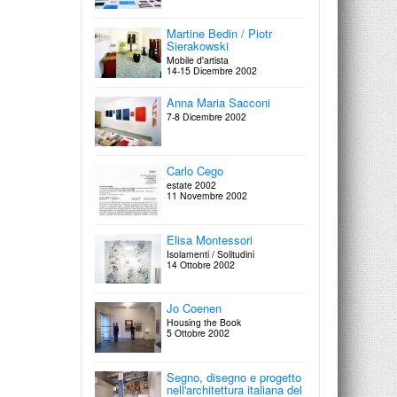
Claudio Scaringella
Martine Bedin / Piotr
Il Casualitico
Sierakowski
27 Settembre 2003
Mobile d'artista
14-15 Dicembre 2002
Nicola Carrino / Elisa
Anna Maria Sacconi
Montessori
7-8 Dicembre 2002
On paper
27 Settembre 2003
Paolo Cotani / Mariano
Carlo Cego
Rossano
estate 2002
On paper
11 Novembre 2002
8 Settembre 2003
Elisa Montessori
Isolamenti / Solitudini
14 Ottobre 2002
Jo Coenen
Housing the Book
5 Ottobre 2002
Segno, disegno e progetto
nell'architettura italiana del