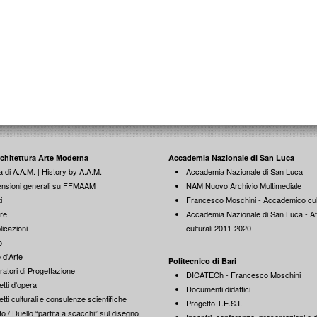
rchitettura Arte Moderna
Accademia Nazionale di San Luca
a di A.A.M. | History by A.A.M.
Accademia Nazionale di San Luca
nsioni generali su FFMAAM
NAM Nuovo Archivio Multimediale
i
Francesco Moschini - Accademico cul
re
Accademia Nazionale di San Luca - Att
licazioni
culturali 2011-2020
o
 d'Arte
Politecnico di Bari
ratori di Progettazione
DICATECh - Francesco Moschini
tti d'opera
Documenti didattici
tti culturali e consulenze scientifiche
Progetto T.E.S.I.
o / Duello “partita a scacchi” sul disegno
Incontri, conferenze, presentazioni e di