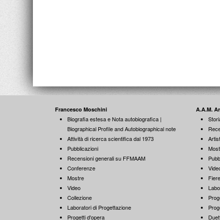
Francesco Moschini
A.A.M. A
Biografia estesa e Nota autobiografica |
Stori
Biographical Profile and Autobiographical note
Rece
Attività di ricerca scientifica dal 1973
Artist
Pubblicazioni
Most
Recensioni generali su FFMAAM
Pubb
Conferenze
Vide
Mostre
Fiere
Video
Labo
Collezione
Proge
Laboratori di Progettazione
Proge
Progetti d'opera
Duett