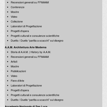
PROGETTI CULTURALI
Recensioni generali su FFMAAM
Conferenze
PROGETTO T.E.S.I.
Mostre
Video
Collezione
Laboratori di Progettazione
Progetti d'opera
Progetti culturali e consulenze scientifiche
Duetto / Duello “partita a scacchi” sul disegno
A.A.M. Architettura Arte Moderna
Storia di A.A.M. | History by A.A.M.
Recensioni generali su FFMAAM
Artisti
Mostre
Pubblicazioni
Video
Fiere d'Arte
Laboratori di Progettazione
Progetti d'opera
Progetti culturali e consulenze scientifiche
Duetto / Duello “partita a scacchi” sul disegno
Accademia Nazionale di San Luca