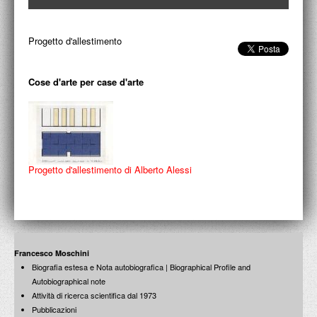
ACCADEMIA NAZIONALE DI SAN LUCA
I.E.D. / ROMA
Progetto d'allestimento
POLITECNICO DI BARI
Cose d'arte per case d'arte
BIBLIOTECA FRANCESCO MOSCHINI
A.A.M. ARCHITETTURA ARTE MODERNA
RECENSIONI GENERALI
Progetto d'allestimento di Alberto Alessi
MOSTRE
ARTISTI
DUETTI / DUELLI
Francesco Moschini
LABORATORI DI PROGETTAZIONE
Biografia estesa e Nota autobiografica | Biographical Profile and
Autobiographical note
PROGETTI D'OPERA
Attività di ricerca scientifica dal 1973
Pubblicazioni