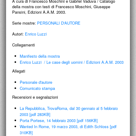
A cura di Francesco Moschini e Gabriel Vaduva / Catalogo
PROGETTI CULTURALI
della mostra con testi di Francesco Moschini, Giuseppe
Pansini, Edizioni A.A.M. 2003.
PROGETTO T.E.S.I.
Serie mostre:
PERSONALI D'AUTORE
Autori:
Enrico Luzzi
Collegamenti
Manifesto della mostra
Enrico Luzzi
/
Le case degli uomini
/
Edizioni A.A.M. 2003
Allegati
Personale d'autore
Comunicato stampa
Recensioni e segnalazioni
La Repubblica, TrovaRoma, dal 30 gennaio al 5 febbraio
2003 [pdf 283KB]
Porta Portese, 14 febbraio 2003 [pdf 156KB]
Wanted In Rome, 19 marzo 2003, di Edith Schloss [pdf
310KB]