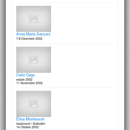
Nicola Carrino / Elisa Montessori
On paper
Anna Maria Sacconi
27 Settembre 2003
7-8 Dicembre 2002
Paolo Cotani / Mariano Rossano
Carlo Cego
On paper
estate 2002
8 Settembre 2003
11 Novembre 2002
Elisa Montessori
Isolamenti / Solitudini
14 Ottobre 2002