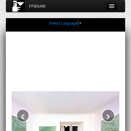
FFMAAM
Fondo Francesco Moschini
Select Language
▼
A.A.M. Architettura Arte Moderna
Percorsi, nodi, sconfinamenti e contaminazioni tra Arte,
Architettura, Design, Fotografia..
FFMAAM
FRANCESCO MOSCHINI
PUBBLICAZIONI
CONFERENZE
‹
›
VIDEO
COLLEZIONE