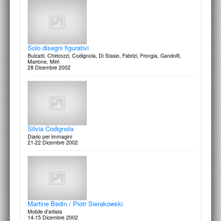
La stanza del collezionista. Amati disegni, col tempo
raccolti
100 volti 100 progetti
15-19 Settembre 2005
Sergio Lombardo / Fabio Mauri - Elvio Chiricozzi /
Roberto Pietrosanti
Solo disegni figurativi
On paper
Bulzatti, Chiricozzi, Codignola, Di Stasio, Fabrizi, Frongia, Gandolfi,
1 Dicembre 2003
Marrone, Mirri
28 Dicembre 2002
Nicola Di Battista
Azione in difesa dell'uomo
11 Settembre 2005
Elfriede Gaeng
Americana: sguardi sull'America
Silvia Codignola
20 Ottobre 2003
Diario per immagini
21-22 Dicembre 2002
Claudio Scaringella
Il Casualitico
Martine Bedin / Piotr Sierakowski
27 Settembre 2003
Mobile d'artista
14-15 Dicembre 2002