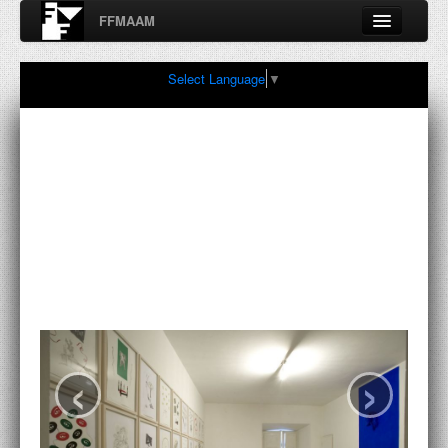
FFMAAM
Fondo Francesco Moschini
Select Language
▼
A.A.M. Architettura Arte Moderna
Percorsi, nodi, sconfinamenti e contaminazioni tra Arte,
Architettura, Design, Fotografia..
FFMAAM
FRANCESCO MOSCHINI
PUBBLICAZIONI
CONFERENZE
‹
›
VIDEO
COLLEZIONE