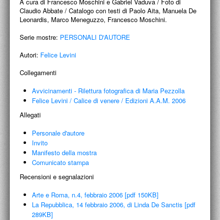
A cura di Francesco Moschini e Gabriel Vaduva / Foto di
PROGETTI CULTURALI
Claudio Abbate / Catalogo con testi di Paolo Aita, Manuela De
Leonardis, Marco Meneguzzo, Francesco Moschini.
PROGETTO T.E.S.I.
Serie mostre:
PERSONALI D'AUTORE
Autori:
Felice Levini
Collegamenti
Avvicinamenti - Rilettura fotografica di Maria Pezzolla
Felice Levini
/
Calice di venere
/
Edizioni A.A.M. 2006
Allegati
Personale d'autore
Invito
Manifesto della mostra
Comunicato stampa
Recensioni e segnalazioni
Arte e Roma, n.4, febbraio 2006 [pdf 150KB]
La Repubblica, 14 febbraio 2006, di Linda De Sanctis [pdf
289KB]