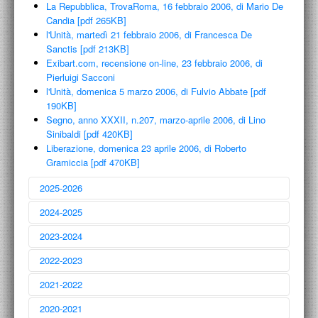
La Repubblica, TrovaRoma, 16 febbraio 2006, di Mario De
Candia [pdf 265KB]
l'Unità, martedì 21 febbraio 2006, di Francesca De
Sanctis [pdf 213KB]
Exibart.com, recensione on-line, 23 febbraio 2006, di
Pierluigi Sacconi
l'Unità, domenica 5 marzo 2006, di Fulvio Abbate [pdf
190KB]
Segno, anno XXXII, n.207, marzo-aprile 2006, di Lino
Sinibaldi [pdf 420KB]
Liberazione, domenica 23 aprile 2006, di Roberto
Gramiccia [pdf 470KB]
2025-2026
2024-2025
2023-2024
2022-2023
Start / Restart: serialità consecutive e variazioni parallele
2021-2022
Antonio Capaccio, Nicola Carrino, Alfredo De Santis, Fabrizio Fioravanti,
Mario Ridolfi, Antonio Sanfilippo
À rebours: la serie specchiata come serie a ritroso
29 Giugno 2026
2020-2021
Roberto Bossaglia, Maria Lai, Sabina Mirri, Franz Prati, Ettore Sordini,