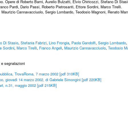
gno. Opere di Roberto Barni, Aurelio Bulzatti, Elvio Chiricozzi, Stefano Di Stasi
nco Pardi, Dario Passi, Roberto Pietrosanti, Ettore Sordini, Marco Tirelli.
geli, Maurizio Cannavacciuolo, Sergio Lombardo, Teodosio Magnoni, Renato Ma
o Di Stasio
,
Stefania Fabrizi
,
Lino Frongia
,
Paola Gandolfi
,
Sergio Lombardo
e Sordini
,
Marco Tirelli
,
Franco Angeli
,
Maurizio Cannavacciuolo
,
Teodosio M
 e segnalazioni
ubblica, TrovaRoma, 7 marzo 2002 [pdf 310KB]
po, giovedì 14 marzo 2002, di Gabriele Simongini [pdf 220KB]
 art, n.31, maggio 2002 [pdf 215KB]