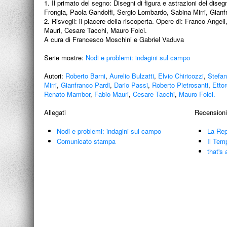
1. Il primato del segno: Disegni di figura e astrazioni del dise
Frongia, Paola Gandolfi, Sergio Lombardo, Sabina Mirri, Gianfra
2. Risvegli: il piacere della riscoperta. Opere di: Franco An
Mauri, Cesare Tacchi, Mauro Folci.
A cura di Francesco Moschini e Gabriel Vaduva
Serie mostre:
Nodi e problemi: indagini sul campo
Autori:
Roberto Barni
,
Aurelio Bulzatti
,
Elvio Chiricozzi
,
Stefan
Mirri
,
Gianfranco Pardi
,
Dario Passi
,
Roberto Pietrosanti
,
Ettor
Renato Mambor
,
Fabio Mauri
,
Cesare Tacchi
,
Mauro Folci.
Allegati
Recensioni
Nodi e problemi: indagini sul campo
La Rep
Comunicato stampa
Il Tem
that's