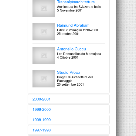
dopoguerra
Transalpinarchitettura
Attraverso le incisioni e i disegni
Architettura fra Svizzera e Italia
della Collezione Francesco
5 Novembre 2001
Moschini, A.A.M. Architettura
Arte Moderna
1 Ottobre 2002
Raimund Abraham
Edifici e immagini 1990-2000
25 ottobre 2001
Antonello Cuccu
Les Demoseilles de Mamojada
4 Ottobre 2001
Studio Proap
Progeti di Architettura del
Paesaggio
20 settembre 2001
2000-2001
Clytie Alexander
1999-2000
The Deer in the Dream
6 Giugno 2001
Mauro Folci
1998-1999
Atto di informazione. Raafat
Abdou Mohamed Shatta -
Architettura di-Mostra 4
1997-1998
ringrazia
Mauro Folci
9 progetti per lo spazio espositivo
2 Giugno 2000