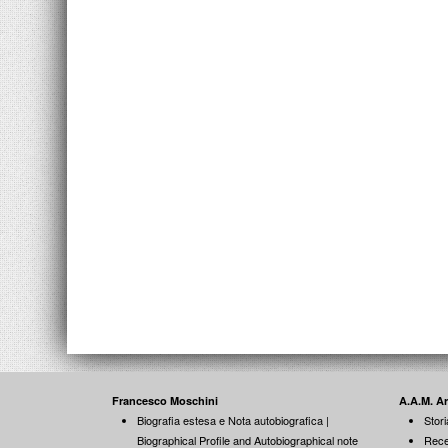
Francesco Moschini
A.A.M. A
Biografia estesa e Nota autobiografica |
Stori
Biographical Profile and Autobiographical note
Rece