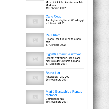
Moschini A.A.M. Architettura Arte
Moderna
Claudio Scaringella
19 Febbraio 2002
Martine Bedin / Piotr
Il Casualitico
Sierakowski
27 Settembre 2003
Carlo Cego
Mobile d'artista
14-15 Dicembre 2002
Antologica: dagli anni '60 ad oggi
7 febbraio 2002
Nicola Carrino / Elisa
Anna Maria Sacconi
Montessori
7-8 Dicembre 2002
On paper
Paul Klerr
27 Settembre 2003
Disegni, sculture di carta e non
solo
17 Gennaio 2002
Paolo Cotani / Mariano
Carlo Cego
Rossano
estate 2002
On paper
Oggetti smarriti e ritrovati
11 Novembre 2002
8 Settembre 2003
Oggetti d’affezione, libri e cose
mai viste dall’universo dell’arte
17 Dicembre 2001
Elisa Montessori
Isolamenti / Solitudini
Bruno Lisi
14 Ottobre 2002
Antologica 1989-2001
26 Novembre 2001
Jo Coenen
Housing the Book
Marilù Eustachio / Renato
5 Ottobre 2002
Mambor
Corrispondenza
19 Novembre 2001
Segno, disegno e progetto
nell'architettura italiana del