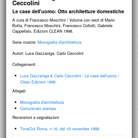
Ceccolini
PROGETTI CULTURALI
Le case dell'uomo: Otto architetture domestiche
PROGETTO T.E.S.I.
A cura di Francesco Moschini / Volume con testi di Mario
Botta, Francesco Moschini, Francesco Collotti, Gabriele
Cappellato, Edizioni CLEAN 1998.
Serie mostre:
Monografia d'architettura
Autori:
Luca Gazzaniga, Carlo Ceccolini
Collegamenti
Luca Gazzaniga & Carlo Ceccolini
/
Le case dell'uomo
/
Clean Edizioni 1998
Allegati
Monografia d'architettura
Comunicato stampa
Recensioni e segnalazioni
TimeOut Roma, n.16, dal 19 novembre 1998