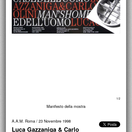
ACCADEMIA NAZIONALE DI SAN LUCA
I.E.D. / ROMA
POLITECNICO DI BARI
BIBLIOTECA FRANCESCO MOSCHINI
A.A.M. ARCHITETTURA ARTE MODERNA
RECENSIONI GENERALI
MOSTRE
ARTISTI
DUETTI / DUELLI
1/2
Manifesto della mostra
LABORATORI DI PROGETTAZIONE
A.A.M. Roma
/
23 Novembre 1998
PROGETTI D'OPERA
Luca Gazzaniga & Carlo