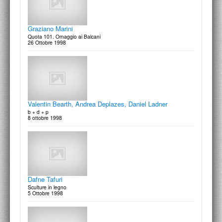
Mario Asnago e Claudio Vender
10 ottobre 1999
Graziano Marini
Quota 101. Omaggio ai Balcani
26 Ottobre 1998
Studio Proap
Progeti di Architettura del Paesaggio
20 settembre 2001
Nicola Di Battista
Verso una architettura d'oggi
4 Ottobre 1999
Valentin Bearth, Andrea Deplazes, Daniel Ladner
b + d + p
8 ottobre 1998
Carlo Lococo
Una casa con gli artisti: Roberto Almagno, Maria Dompè, Eliseo
Mattiacci
13 Settembre 1999
Dafne Tafuri
Sculture in legno
5 Ottobre 1998