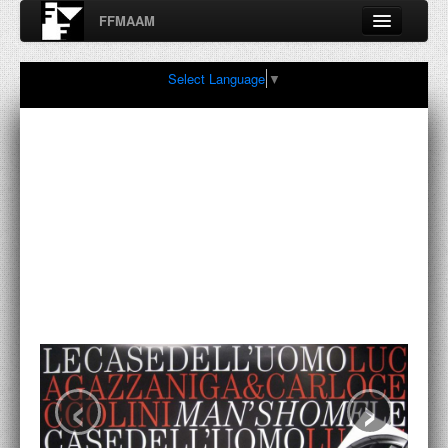
FFMAAM
Fondo Francesco Moschini
Select Language
▼
A.A.M. Architettura Arte Moderna
Percorsi, nodi, sconfinamenti e contaminazioni tra Arte,
Architettura, Design, Fotografia..
FFMAAM
FRANCESCO MOSCHINI
PUBBLICAZIONI
CONFERENZE
‹
›
VIDEO
COLLEZIONE