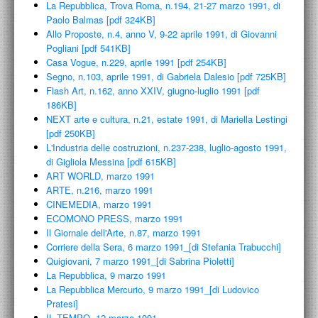
La Repubblica, Trova Roma, n.194, 21-27 marzo 1991, di
Paolo Balmas [pdf 324KB]
Allo Proposte, n.4, anno V, 9-22 aprile 1991, di Giovanni
Pogliani [pdf 541KB]
Casa Vogue, n.229, aprile 1991 [pdf 254KB]
Segno, n.103, aprile 1991, di Gabriela Dalesio [pdf 725KB]
Flash Art, n.162, anno XXIV, giugno-luglio 1991 [pdf
186KB]
NEXT arte e cultura, n.21, estate 1991, di Mariella Lestingi
[pdf 250KB]
L'Industria delle costruzioni, n.237-238, luglio-agosto 1991,
di Gigliola Messina [pdf 615KB]
ART WORLD, marzo 1991
ARTE, n.216, marzo 1991
CINEMEDIA, marzo 1991
ECOMONO PRESS, marzo 1991
Il Giornale dell'Arte, n.87, marzo 1991
Corriere della Sera, 6 marzo 1991_[di Stefania Trabucchi]
Quigiovani, 7 marzo 1991_[di Sabrina Pioletti]
La Repubblica, 9 marzo 1991
La Repubblica Mercurio, 9 marzo 1991_[di Ludovico
Pratesi]
IL TEMPO, 12 marzo 1991