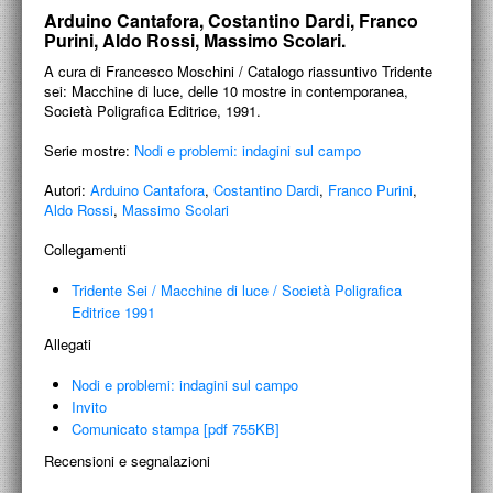
PROGETTI CULTURALI
Arduino Cantafora, Costantino Dardi, Franco
Purini, Aldo Rossi, Massimo Scolari.
PROGETTO T.E.S.I.
A cura di Francesco Moschini / Catalogo riassuntivo Tridente
sei: Macchine di luce, delle 10 mostre in contemporanea,
Società Poligrafica Editrice, 1991.
Serie mostre:
Nodi e problemi: indagini sul campo
Autori:
Arduino Cantafora
,
Costantino Dardi
,
Franco Purini
,
Aldo Rossi
,
Massimo Scolari
Collegamenti
Tridente Sei
/
Macchine di luce
/
Società Poligrafica
Editrice 1991
Allegati
Nodi e problemi: indagini sul campo
Invito
Comunicato stampa [pdf 755KB]
Recensioni e segnalazioni