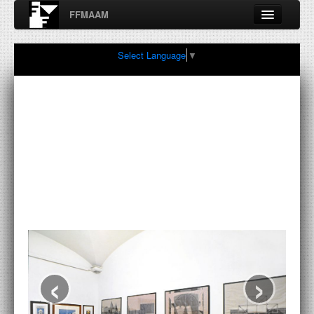
FFMAAM
Fondo Francesco Moschini
Select Language
▼
A.A.M. Architettura Arte Moderna
Percorsi, nodi, sconfinamenti e contaminazioni tra Arte,
Architettura, Design, Fotografia..
FFMAAM
FRANCESCO MOSCHINI
PUBBLICAZIONI
CONFERENZE
‹
›
VIDEO
COLLEZIONE