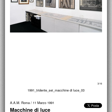
ACCADEMIA NAZIONALE DI SAN LUCA
I.E.D. / ROMA
POLITECNICO DI BARI
BIBLIOTECA FRANCESCO MOSCHINI
A.A.M. ARCHITETTURA ARTE MODERNA
RECENSIONI GENERALI
MOSTRE
ARTISTI
DUETTI / DUELLI
3/16
1991_tridente_sei_macchine di luce_03
1991_tri
LABORATORI DI PROGETTAZIONE
A.A.M. Roma
/
11 Marzo 1991
PROGETTI D'OPERA
Macchine di luce