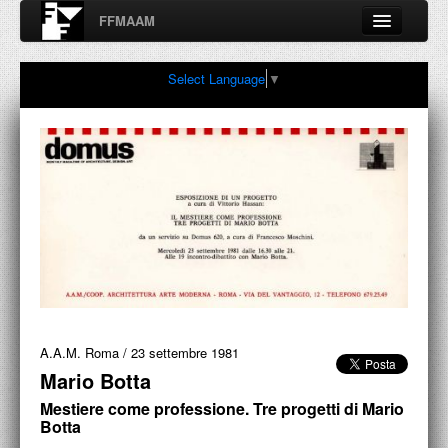
FFMAAM
Fondo Francesco Moschini
Select Language
▼
A.A.M. Architettura Arte Moderna
Percorsi, nodi, sconfinamenti e contaminazioni tra Arte,
Architettura, Design, Fotografia..
FFMAAM
FRANCESCO MOSCHINI
PUBBLICAZIONI
CONFERENZE
A.A.M. Roma
/
23 settembre 1981
Mario Botta
VIDEO
Mestiere come professione. Tre progetti di Mario
COLLEZIONE
Botta