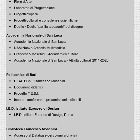
Fiere d'Arte
Gianugo Polesello
Laboratori di Progettazione
Progetti e disegni 1966-1980
Progetti d'opera
25 Maggio 1981
Massimo Scolari
Progetti culturali e consulenze scientifiche
Architettura Laconica. Acquarelli e disegni 1965-1980
15 Aprile 1980
Cosamentale
Duetto / Duello “partita a scacchi” sul disegno
sei artisti 1979
17 Gennaio 1979
Accademia Nazionale di San Luca
Accademia Nazionale di San Luca
NAM Nuovo Archivio Multimediale
Giangiacomo D'Ardia
Francesco Moschini - Accademico cultore
Progetto per l'ampliamento di un'ipotetica città fluviale della provincia
Accademia Nazionale di San Luca - Attività culturali 2011-2020
veneta
Luciano Bartolini / Filippo De Sambuy
14 maggio 1981
11 Marzo 1980
Nancy Goldring, Michael Webb, Giuliano Fiorenzuoli
Politecnico di Bari
Image of the home
DICATECh - Francesco Moschini
6 Dicembre 1978
Documenti didattici
Progetto T.E.S.I.
Incontri, conferenze, presentazioni e dibattiti
Giorgio Grassi
Enzo Cucchi / Dario Passi
I.E.D. Istituto Europeo di Design
Progetti e disegni 1960-1980
DUETTO n.1
5 Maggio 1981
I.E.D. Istituto Europeo di Design, Roma
20 Febbraio 1980
Mario Schifano
Ampio insoluto
Biblioteca Francesco Moschini
8 Novembre 1978
Accesso al Database dei volumi archiviati