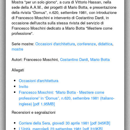
Mostra "per un solo giorno", a cura di Vittorio Hassan, nella
ACCADEMIA NAZIONALE DI SAN LUCA
sede della A.A.M., dei progetti di Mario Botta, e presentazione
della rivista "Domus", n.620, settembre 1981, con introduzione
I.E.D. / ROMA
di Francesco Moschini e intervento di Costantino Dardi, in
occasione dell'uscita sulla stessa rivista del servizio di
POLITECNICO DI BARI
Francesco Moschini dedicato a Mario Botta "Mestiere come
professione".
BIBLIOTECA FRANCESCO MOSCHINI
Serie mostre:
Occasioni d'architettura
,
conferenze
,
didattica
,
mostre
A.A.M. ARCHITETTURA ARTE MODERNA
Autori:
Francesco Moschini,
Costantino Dardi
,
Mario Botta
RECENSIONI GENERALI
Allegati
MOSTRE
Occasioni d'architettura
ARTISTI
Invito
Francesco Moschini: “Mario Botta - Mestiere come
DUETTI / DUELLI
professione” in “Domus”, n.620, settembre 1981 (italiano-
inglese) [pdf 1,95MB]
LABORATORI DI PROGETTAZIONE
Recensioni e segnalazioni
PROGETTI D'OPERA
Corriere della Sera, giovedì 30 aprile 1981 [pdf 345KB]
L'Unità, mercoledì 23 settembre 1981 [pdf 310KB]