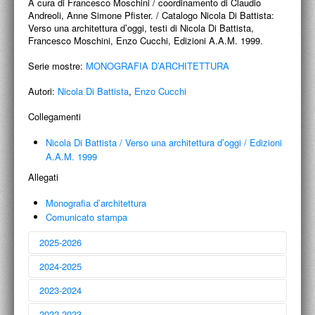
A cura di Francesco Moschini / coordinamento di Claudio
PROGETTI CULTURALI
Andreoli, Anne Simone Pfister. / Catalogo Nicola Di Battista:
Verso una architettura d’oggi, testi di Nicola Di Battista,
PROGETTO T.E.S.I.
Francesco Moschini, Enzo Cucchi, Edizioni A.A.M. 1999.
Serie mostre:
MONOGRAFIA D’ARCHITETTURA
Autori:
Nicola Di Battista
,
Enzo Cucchi
Collegamenti
Nicola Di Battista
/
Verso una architettura d’oggi
/
Edizioni
A.A.M. 1999
Allegati
Monografia d’architettura
Comunicato stampa
2025-2026
2024-2025
2023-2024
2022-2023