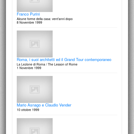
5 Novembre 2001
Franco Purini
Alcune forme della casa: vent'anni dopo
8 Novembre 1999
Segno, disegno e progetto nell'architettura italiana del
dopoguerra
Attraverso le incisioni e i disegni della Collezione Francesco Moschini,
Raimund Abraham
A.A.M. Architettura Arte Moderna
Edifici e immagini 1990-2000
1 Ottobre 2002
25 ottobre 2001
Roma, i suoi architetti ed il Grand Tour contemporaneo
La Lezione di Roma / The Lesson of Rome
1 Novenbre 1999
Antonello Cuccu
Les Demoseilles de Mamojada
4 Ottobre 2001
Mario Asnago e Claudio Vender
10 ottobre 1999
Studio Proap