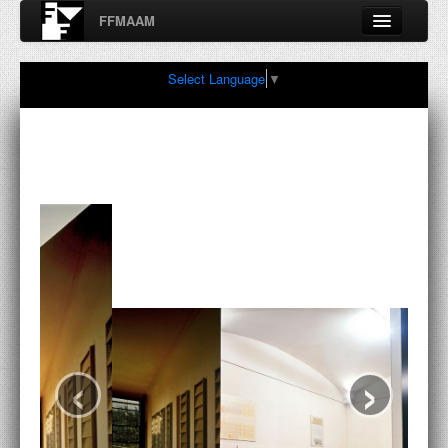
FFMAAM
Fondo Francesco Moschini
Select Language
▼
A.A.M. Architettura Arte Moderna
Percorsi, nodi, sconfinamenti e contaminazioni tra Arte,
Architettura, Design, Fotografia..
FFMAAM
FRANCESCO MOSCHINI
PUBBLICAZIONI
CONFERENZE
‹
›
VIDEO
COLLEZIONE