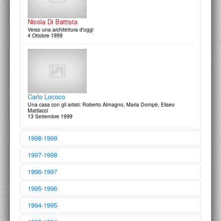
Progeti di Architettura del Paesaggio
20 settembre 2001
Nicola Di Battista
Verso una architettura d'oggi
4 Ottobre 1999
Carlo Lococo
Una casa con gli artisti: Roberto Almagno, Maria Dompè, Eliseo
Mattiacci
13 Settembre 1999
1998-1999
1997-1998
1996-1997
1995-1996
Architettura di-Mostra 4
1994-1995
9 progetti per lo spazio espositivo della A.A.M. Architettura Arte
Moderna
Architettura di-Mostra 3
5 Luglio 1999