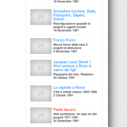
Nicola Carrino - Massimo
Orizzontale - Verticale
16 Novembre 1991
14 Settembre 1998
Mazzone
Cesare Zavattini
Convergenze
Ritrattazioni
Atmosfere futuriste. Balla,
14 Ottobre 1996
15 Settembre 1997
Prampolini, Depero,
Dottori...
Progettare la compatibilità
Riconfigurazione spaziale di
ambientale
progetti e oggetti futuristi
16 Novembre 1991
Eco Way 1996
11-14 Ottobre 1996
Franco Purini
Sergio Lombardo - Cesare
Alcune forme della casa 2:
progetti di distruzione
Pietroiusti
4 Novembre 1991
Convergenze
7 Ottobre 1996
Jacques Louis David: I
littori portano a Bruto le
William Klein
salme dei figli
New York 1954-55
Riscoperta del mito: Riedizioni
3 ottobre 1996
24 Ottobre 1991
La capitale a Roma
Claudio Verna - Claudia
Peill
Città e arredo urbano 1945-1990
2 Ottobre 1991
Convergenze
30 Settembre 1996
Paola Iacucci
Guglielmo Ulrich,
Giuseppe Gori e Gaetano
Altre architetture: tre case ed altri
progetti 1971-1991
Minnucci
30 Settembre 1991
Mobili di palazzo. Il recupero
degli arredi nel Palazzo degli