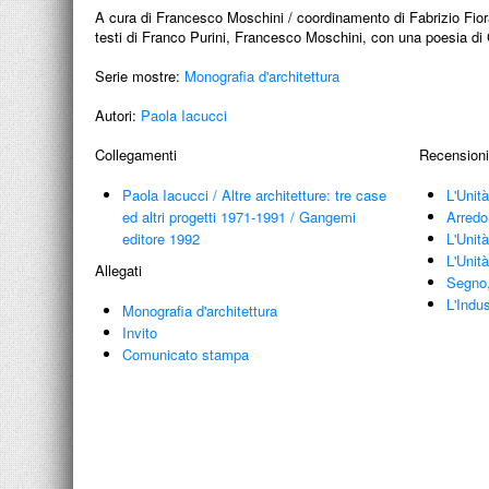
A cura di Francesco Moschini / coordinamento di Fabrizio Fiorav
testi di Franco Purini, Francesco Moschini, con una poesia 
Serie mostre:
Monografia d'architettura
Autori:
Paola Iacucci
Collegamenti
Recensioni
Paola Iacucci
/
Altre architetture: tre case
L'Unit
ed altri progetti 1971-1991
/
Gangemi
Arredo
editore 1992
L'Unit
L'Unit
Allegati
Segno,
L'Indu
Monografia d'architettura
Invito
Comunicato stampa