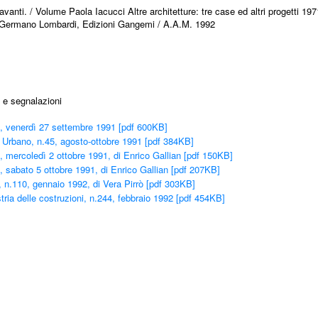
anti. / Volume Paola Iacucci Altre architetture: tre case ed altri progetti 19
di Germano Lombardi, Edizioni Gangemi / A.A.M. 1992
 e segnalazioni
à, venerdì 27 settembre 1991 [pdf 600KB]
 Urbano, n.45, agosto-ottobre 1991 [pdf 384KB]
à, mercoledì 2 ottobre 1991, di Enrico Gallian [pdf 150KB]
à, sabato 5 ottobre 1991, di Enrico Gallian [pdf 207KB]
 n.110, gennaio 1992, di Vera Pirrò [pdf 303KB]
stria delle costruzioni, n.244, febbraio 1992 [pdf 454KB]