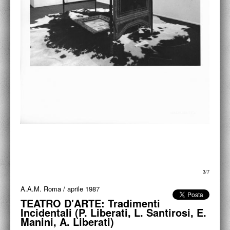
ACCADEMIA NAZIONALE DI SAN LUCA
I.E.D. / ROMA
POLITECNICO DI BARI
BIBLIOTECA FRANCESCO MOSCHINI
A.A.M. ARCHITETTURA ARTE MODERNA
RECENSIONI GENERALI
MOSTRE
ARTISTI
DUETTI / DUELLI
3/7
A.A.M. Roma
/
aprile 1987
LABORATORI DI PROGETTAZIONE
TEATRO D'ARTE: Tradimenti
Incidentali (P. Liberati, L. Santirosi, E.
PROGETTI D'OPERA
Manini, A. Liberati)