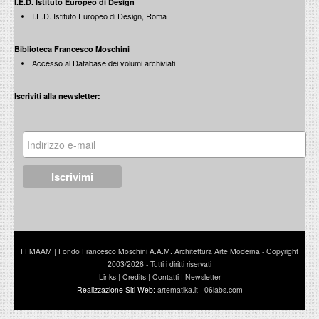
I.E.D. Istituto Europeo di Design
I.E.D. Istituto Europeo di Design, Roma
Biblioteca Francesco Moschini
Accesso al Database dei volumi archiviati
Iscriviti alla newsletter:
FFMAAM | Fondo Francesco Moschini A.A.M. Architettura Arte Moderna - Copyright
2003/2026 - Tutti i diritti riservati
Links
|
Credits
|
Contatti
|
Newsletter
Realizzazione Siti Web:
artematika.it
-
06labs.com