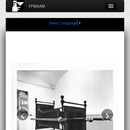
FFMAAM
Fondo Francesco Moschini
Select Language
▼
A.A.M. Architettura Arte Moderna
Percorsi, nodi, sconfinamenti e contaminazioni tra Arte,
Architettura, Design, Fotografia..
FFMAAM
FRANCESCO MOSCHINI
PUBBLICAZIONI
CONFERENZE
‹
›
VIDEO
COLLEZIONE