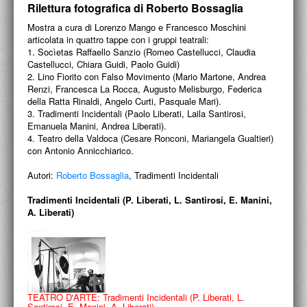
PROGETTI CULTURALI
Rilettura fotografica di Roberto Bossaglia
Mostra a cura di Lorenzo Mango e Francesco Moschini
PROGETTO T.E.S.I.
articolata in quattro tappe con i gruppi teatrali:
1. Socìetas Raffaello Sanzio (Romeo Castellucci, Claudia
Castellucci, Chiara Guidi, Paolo Guidi)
2. Lino Fiorito con Falso Movimento (Mario Martone, Andrea
Renzi, Francesca La Rocca, Augusto Melisburgo, Federica
della Ratta Rinaldi, Angelo Curti, Pasquale Mari).
3. Tradimenti Incidentali (Paolo Liberati, Laila Santirosi,
Emanuela Manini, Andrea Liberati).
4. Teatro della Valdoca (Cesare Ronconi, Mariangela Gualtieri)
con Antonio Annicchiarico.
Autori:
Roberto Bossaglia
, Tradimenti Incidentali
Tradimenti Incidentali (P. Liberati, L. Santirosi, E. Manini,
A. Liberati)
TEATRO D'ARTE: Tradimenti Incidentali (P. Liberati, L.
Santirosi, E. Manini, A. Liberati)