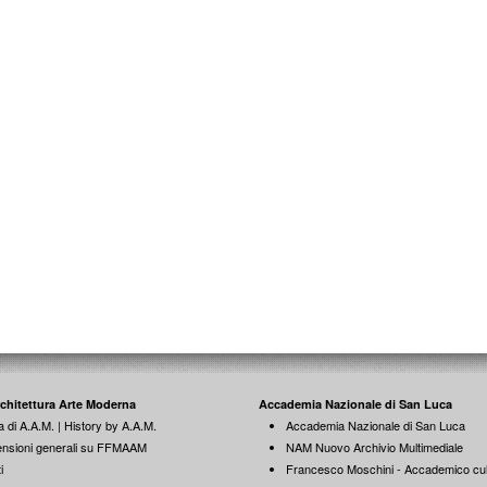
rchitettura Arte Moderna
Accademia Nazionale di San Luca
a di A.A.M. | History by A.A.M.
Accademia Nazionale di San Luca
nsioni generali su FFMAAM
NAM Nuovo Archivio Multimediale
i
Francesco Moschini - Accademico cul