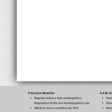
Francesco Moschini
A.A.M. A
Biografia estesa e Nota autobiografica |
Stori
Biographical Profile and Autobiographical note
Rece
Attività di ricerca scientifica dal 1973
Artist