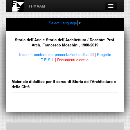
FFMAAM
Fondo Francesco Moschini
Select Language
▼
A.A.M. Architettura Arte Moderna
Percorsi, nodi, sconfinamenti e contaminazioni tra Arte,
Architettura, Design, Fotografia..
Storia dell'Arte e Storia dell'Architettura / Docente: Prof.
Arch. Francesco Moschini, 1988-2019
Incontri, conferenze, presentazioni e dibattiti
|
Progetto
T.E.S.I.
|
Documenti didattici
FFMAAM
FRANCESCO MOSCHINI
Materiale didattico per il corso di Storia dell'Architettura e
della Città
PUBBLICAZIONI
CONFERENZE
VIDEO
COLLEZIONE