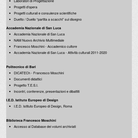
Laboratori di Progettazione
PROGETTI CULTURALI
Progetti d'opera
Progetti culturali e consulenze scientifiche
PROGETTO T.E.S.I.
Duetto / Duello “partita a scacchi” sul disegno
Accademia Nazionale di San Luca
Accademia Nazionale di San Luca
NAM Nuovo Archivio Multimediale
Francesco Moschini - Accademico cultore
Accademia Nazionale di San Luca - Attività culturali 2011-2020
Politecnico di Bari
DICATECh - Francesco Moschini
Documenti didattici
Progetto T.E.S.I.
Incontri, conferenze, presentazioni e dibattiti
I.E.D. Istituto Europeo di Design
I.E.D. Istituto Europeo di Design, Roma
Biblioteca Francesco Moschini
Accesso al Database dei volumi archiviati