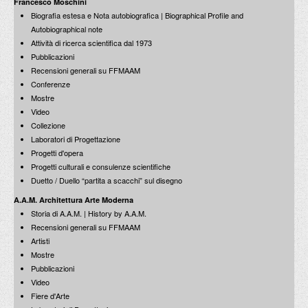
Francesco Moschini
ACCADEMIA NAZIONALE DI SAN LUCA
Biografia estesa e Nota autobiografica | Biographical Profile and
Autobiographical note
I.E.D. / ROMA
Attività di ricerca scientifica dal 1973
Pubblicazioni
POLITECNICO DI BARI
Recensioni generali su FFMAAM
Conferenze
BIBLIOTECA FRANCESCO MOSCHINI
Mostre
Video
A.A.M. ARCHITETTURA ARTE MODERNA
Collezione
Laboratori di Progettazione
RECENSIONI GENERALI
Progetti d'opera
Progetti culturali e consulenze scientifiche
MOSTRE
Duetto / Duello “partita a scacchi” sul disegno
A.A.M. Architettura Arte Moderna
ARTISTI
Storia di A.A.M. | History by A.A.M.
Recensioni generali su FFMAAM
DUETTI / DUELLI
Artisti
Mostre
LABORATORI DI PROGETTAZIONE
Pubblicazioni
Video
PROGETTI D'OPERA
Fiere d'Arte